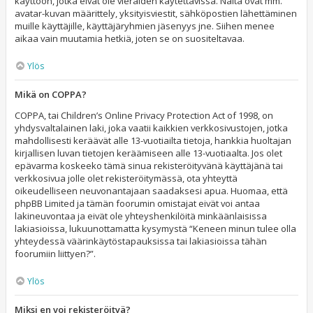
käyttöön, jotka eivät ole vieraiden käytettävissä. Näitä ovat mm.
avatar-kuvan määrittely, yksityisviestit, sähköpostien lähettäminen
muille käyttäjille, käyttäjäryhmien jäsenyys jne. Siihen menee
aikaa vain muutamia hetkiä, joten se on suositeltavaa.
Ylös
Mikä on COPPA?
COPPA, tai Children’s Online Privacy Protection Act of 1998, on
yhdysvaltalainen laki, joka vaatii kaikkien verkkosivustojen, jotka
mahdollisesti keräävät alle 13-vuotiailta tietoja, hankkia huoltajan
kirjallisen luvan tietojen keräämiseen alle 13-vuotiaalta. Jos olet
epävarma koskeeko tämä sinua rekisteröityvänä käyttäjänä tai
verkkosivua jolle olet rekisteröitymässä, ota yhteyttä
oikeudelliseen neuvonantajaan saadaksesi apua. Huomaa, että
phpBB Limited ja tämän foorumin omistajat eivät voi antaa
lakineuvontaa ja eivät ole yhteyshenkilöitä minkäänlaisissa
lakiasioissa, lukuunottamatta kysymystä “Keneen minun tulee olla
yhteydessä väärinkäytöstapauksissa tai lakiasioissa tähän
foorumiin liittyen?”.
Ylös
Miksi en voi rekisteröityä?