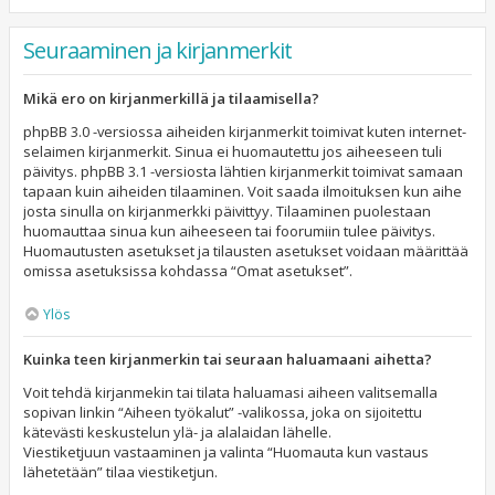
Seuraaminen ja kirjanmerkit
Mikä ero on kirjanmerkillä ja tilaamisella?
phpBB 3.0 -versiossa aiheiden kirjanmerkit toimivat kuten internet-
selaimen kirjanmerkit. Sinua ei huomautettu jos aiheeseen tuli
päivitys. phpBB 3.1 -versiosta lähtien kirjanmerkit toimivat samaan
tapaan kuin aiheiden tilaaminen. Voit saada ilmoituksen kun aihe
josta sinulla on kirjanmerkki päivittyy. Tilaaminen puolestaan
huomauttaa sinua kun aiheeseen tai foorumiin tulee päivitys.
Huomautusten asetukset ja tilausten asetukset voidaan määrittää
omissa asetuksissa kohdassa “Omat asetukset”.
Ylös
Kuinka teen kirjanmerkin tai seuraan haluamaani aihetta?
Voit tehdä kirjanmekin tai tilata haluamasi aiheen valitsemalla
sopivan linkin “Aiheen työkalut” -valikossa, joka on sijoitettu
kätevästi keskustelun ylä- ja alalaidan lähelle.
Viestiketjuun vastaaminen ja valinta “Huomauta kun vastaus
lähetetään” tilaa viestiketjun.