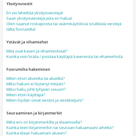
Yksityisviestit
En voi lähettää yksityisviestejä!
Saan yksityisviestejä joita en halua!
Olen saanut roskapostia tai väärinkäytöksiä sisältäviä viestejä
tältä foorumilta!
Ystävät ja vihamiehet
Mitä ovat kaveri ja vihamieslistat?
Kuinka voin lisätä / poistaa käyttäjiä kavereista tai vihamiehistä
Foorumilta hakeminen
Miten etsin alueelta tai alueilta?
Miksi hakuni ei löytänyt mitään?
Miksi haku johti tyhjään sivuun!?
Miten etsin käyttäjiä?
Miten löydän omat viestini ja viestiketjuni?
Seuraaminen ja kirjanmerkit
Mikä ero on kirjanmerkillä ja tilaamisella?
Kuinka teen kirjanmerkin tai seuraan haluamaani aihetta?
Kuinka tilaan haluamani alueen?