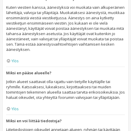
Kuten viestien kanssa, äänestyksiä voi muokata vain alkuperäinen
lähettäjä, valvoja tai ylläpitäjä. Muokataksesi äänestystä, muokkaa
ensimmäistä viestiä viestiketjussa. Äänestys on aina kytketty
viestiketjun ensimmäiseen viestiin. Jos kukaan ei ole vielä
äänestänyt, käyttäjät voivat poistaa äänestyksen tai muokata mitä
tahansa äänestyksen asetusta. Jos käyttäjät ovat kuitenkin jo
äänestäneet, vain valvojat tai ylläpitäjät voivat muokata tai poistaa
sen. Tämä estää äänestysvaihtoehtojen vaihtamisen kesken
äänestyksen.
Ylös
Miksi en pääse alueelle?
Jotkin alueet saattavat olla rajattu vain tietyille käyttäjille tai
ryhmille. Katsoaksesi, lukeaksesi, kirjoittaaksesi tai muiden
toimintojen tekeminen alueella saattaa tarvita erikoisoikeuksia. Jos
haluat oikeudet, ota yhteyttä foorumin valvojaan tai ylläpitäjään.
Ylös
Miksi en voi liittää tiedostoja?
Liitetiedostojen oikeudet annetaan alueen, ryhmän tai käyttäjän