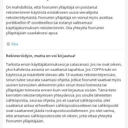
On mahdollista, että foorumin ylläpitäjä on poistanut
rekisteröinnin käytöstä estääkseen uusia vierailijoita
rekisteröitymästä. Foorumin ylläpitäjä on voinut myös asettaa
porttikiellon IP-osoitteellesi tai estänyt valitsemasi
käyttäjätunnuksen rekisteröinnin. Ota yhteyttä foorumin
ylläpitäjään saadaksesi apua.
Ylös
Rekisteröidyin, mutta en voi kirjautua!
Tarkista ensin käyttäjätunnuksesi ja salasanasi. Jos ne ovat oikein,
yksi kahdesta asiasta on saattanut tapahtua. Jos COPPA-tuki on
käytössä ja määrittelit olevasi alle 13-vuotias rekisteröityessäsi,
sinun tulee seurata saamiasi ohjeita. Jotkut foorumit vaativat myös
uusien tunnusten aktivoinnin joko sinun itsesi toimesta tai
ylläpitäjän toimesta ennen kuin voit kirjautua sisään. Tämä tieto
kerrottiin rekisteröitymisen yhteydessä. Jos sinulle lähetettiin
sähköpostia, seuraa ohjeita. Jos et saanut sähköpostia, olet
saattanut antaa virheellisen sähköpostiosoitteen tai sähköpostit
ovat saattaneet jäädä roskapostisuodattimeen. Jos olet varma,
että antamasi sähköpostiosoite oli oikein, yritä ottaa yhteyttä
foorumin ylläpitäjään.