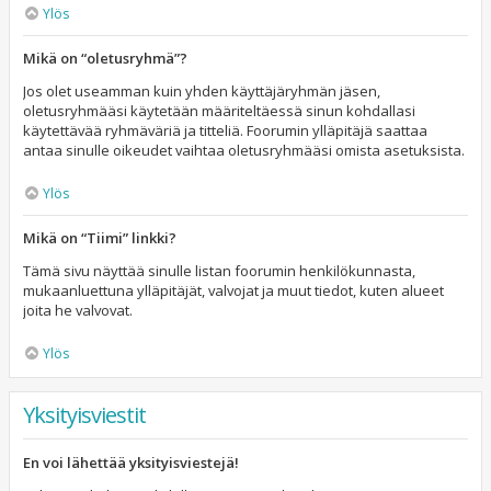
Ylös
Mikä on “oletusryhmä”?
Jos olet useamman kuin yhden käyttäjäryhmän jäsen,
oletusryhmääsi käytetään määriteltäessä sinun kohdallasi
käytettävää ryhmäväriä ja titteliä. Foorumin ylläpitäjä saattaa
antaa sinulle oikeudet vaihtaa oletusryhmääsi omista asetuksista.
Ylös
Mikä on “Tiimi” linkki?
Tämä sivu näyttää sinulle listan foorumin henkilökunnasta,
mukaanluettuna ylläpitäjät, valvojat ja muut tiedot, kuten alueet
joita he valvovat.
Ylös
Yksityisviestit
En voi lähettää yksityisviestejä!