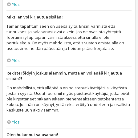
Ylös
Miksi en voi kirjautua sisään?
Tämän tapahtumiseen on useita syitä. Ensin, varmista että
tunnuksesi ja salasanasi ovat oikein. Jos ne ovat, ota yhteyttä
foorumin ylläpitäjään varmistaaksesi, että sinulla ei ole
porttikieltoja. On myös mahdollista, että sivuston omistajalla on
asetusvirhe heidän päässään ja heidän pitäisi korjata se.
Ylös
Rekisteröidyin joskus aiemmin, mutta en voi enää kirjautua
sisään?!
On mahdollista, että ylläpitäjä on poistanut käyttäjätilisi käytöstä
jostain syystä. Useat foorumit myös poistavat käyttäjiä, jotka eivät
ole kirjoittaneet pitkään aikaan pienentääkseen tietokantansa
kokoa. Jos näin on käynyt, yritä rekisteröityä uudelleen ja osallistu
keskusteluun aktiivisemmin.
Ylös
Olen hukannut salasanani!