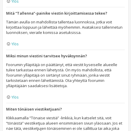
Ylös
Mitä “Tallenna”-painike viestin kirjoittamisessa tekee?
Tämän avulla on mahdollista tallentaa luonnoksia, jotka voit
kirjoittaa loppuun ja lähettää myöhemmin. Avataksesi tallennetun
luonnoksen, vieraile komissa asetuksissa.
Ylös
Miksi minun viestini tarvitsee hyväksynnän?
Foorumin ylläpitäjä on päättänyt, että viestit kyseiselle alueelle
tulee tarkastaa ennen lähetystä. On myös mahdollista, että
foorumin ylläpitäjä on siirtänyt sinut ryhmään, jonka viestit
tarkistetaan ennen lähettämistä. Ota yhteyttä foorumin
ylläpitäjään saadaksesi lisätietoja.
Ylös
Miten tönäisen viestiketjuani?
Klikkaamalla “Tönaise viestiä” -linkkiä, kun katselet sitä, voit
“tönäistä” viestiketjua alueen ensimmäisen sivun yläosaan. Jos et
näe tätä, viestiketjujen tönäiseminen ei ole sallittua tai aika joka