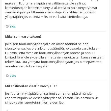
mukaan. Foorumin ylläpitäjä ei välttämättä ole sallinut
liitetiedostojen liittämistä tietyllä alueella tai vain tietyt ryhmät
saattavat pystyä liittämään tiedostoja. Ota yhteyttä foorumin
ylläpitäjään jos et tiedä miksi et voi lisätä liitetiedostoja.
Ylös
Miksi sain varoituksen?
Jokaisen foorumin ylläpitäjällä on omat säännöt heidän
sivustollensa. Jos olet rikkonut sääntöä, voit saada varoituksen.
Huomioi, että tämä on foorumin ylläpitäjän päätös ja phpBB
Limitedillä ei ole sivustolla annettavien varoitusten kanssa mitään
tekemistä. Ota yhteyttä foorumin ylläpitäjään, jos olet epävarma
annetun varoituksen syystä.
Ylös
Miten ilmoitan viestin valvojalle?
Jos foorumin ylläpitäjä on sallinut sen, sinun pitäisi nähdä
raportointipainike viestin yhteydessä. Tämän klikkaaminen vie
sinut viestin raportoinnin vaiheiden läpi.