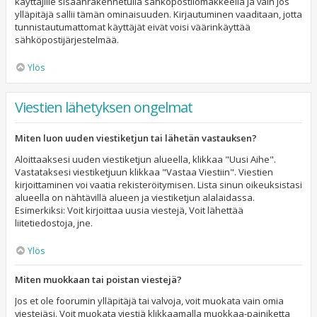
käyttäjille sisäänrakennetulla sähköpostilomakkeella ja vain jos
ylläpitäjä sallii tämän ominaisuuden. Kirjautuminen vaaditaan, jotta
tunnistautumattomat käyttäjät eivät voisi väärinkäyttää
sähköpostijärjestelmää.
Ylös
Viestien lähetyksen ongelmat
Miten luon uuden viestiketjun tai lähetän vastauksen?
Aloittaaksesi uuden viestiketjun alueella, klikkaa "Uusi Aihe".
Vastataksesi viestiketjuun klikkaa "Vastaa Viestiin". Viestien
kirjoittaminen voi vaatia rekisteröitymisen. Lista sinun oikeuksistasi
alueella on nähtävillä alueen ja viestiketjun alalaidassa.
Esimerkiksi: Voit kirjoittaa uusia viestejä, Voit lähettää
liitetiedostoja, jne.
Ylös
Miten muokkaan tai poistan viestejä?
Jos et ole foorumin ylläpitäjä tai valvoja, voit muokata vain omia
viestejäsi. Voit muokata viestiä klikkaamalla muokkaa-painiketta