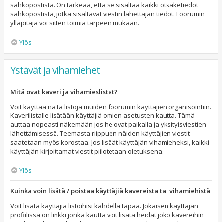
sähköpostista. On tärkeää, että se sisältää kaikki otsaketiedot
sähköpostista, jotka sisältävät viestin lähettäjän tiedot. Foorumin
ylläpitäjä voi sitten toimia tarpeen mukaan.
Ylös
Ystävät ja vihamiehet
Mitä ovat kaveri ja vihamieslistat?
Voit käyttää näitä listoja muiden foorumin käyttäjien organisointiin.
Kaverilistalle lisätään käyttäjiä omien asetusten kautta. Tämä
auttaa nopeasti näkemään jos he ovat paikalla ja yksityisviestien
lähettämisessä. Teemasta riippuen näiden käyttäjien viestit
saatetaan myös korostaa. Jos lisäät käyttäjän vihamieheksi, kaikki
käyttäjän kirjoittamat viestit piilotetaan oletuksena.
Ylös
Kuinka voin lisätä / poistaa käyttäjiä kavereista tai vihamiehistä
Voit lisätä käyttäjiä listoihisi kahdella tapaa. Jokaisen käyttäjän
profiilissa on linkki jonka kautta voit lisätä heidät joko kavereihin