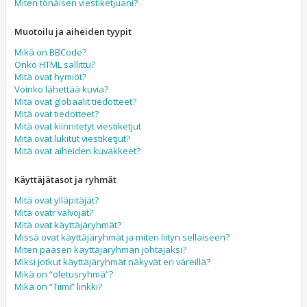
Miten tönäisen viestiketjuani?
Muotoilu ja aiheiden tyypit
Mikä on BBCode?
Onko HTML sallittu?
Mitä ovat hymiöt?
Voinko lähettää kuvia?
Mitä ovat globaalit tiedotteet?
Mitä ovat tiedotteet?
Mitä ovat kiinnitetyt viestiketjut
Mitä ovat lukitut viestiketjut?
Mitä ovat aiheiden kuvakkeet?
Käyttäjätasot ja ryhmät
Mitä ovat ylläpitäjät?
Mitä ovatr valvojat?
Mitä ovat käyttäjäryhmät?
Missä ovat käyttäjäryhmät ja miten liityn sellaiseen?
Miten pääsen käyttäjäryhmän johtajaksi?
Miksi jotkut käyttäjäryhmät näkyvät eri väreillä?
Mikä on “oletusryhmä”?
Mikä on “Tiimi” linkki?