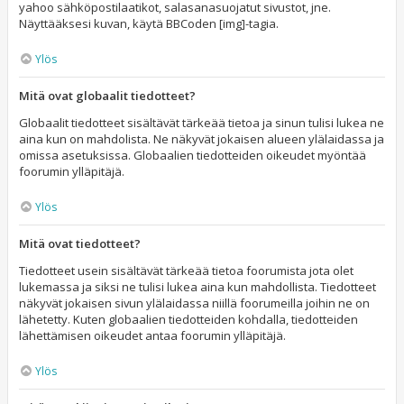
yahoo sähköpostilaatikot, salasanasuojatut sivustot, jne.
Näyttääksesi kuvan, käytä BBCoden [img]-tagia.
Ylös
Mitä ovat globaalit tiedotteet?
Globaalit tiedotteet sisältävät tärkeää tietoa ja sinun tulisi lukea ne
aina kun on mahdolista. Ne näkyvät jokaisen alueen ylälaidassa ja
omissa asetuksissa. Globaalien tiedotteiden oikeudet myöntää
foorumin ylläpitäjä.
Ylös
Mitä ovat tiedotteet?
Tiedotteet usein sisältävät tärkeää tietoa foorumista jota olet
lukemassa ja siksi ne tulisi lukea aina kun mahdollista. Tiedotteet
näkyvät jokaisen sivun ylälaidassa niillä foorumeilla joihin ne on
lähetetty. Kuten globaalien tiedotteiden kohdalla, tiedotteiden
lähettämisen oikeudet antaa foorumin ylläpitäjä.
Ylös