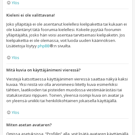
Ylös
Kieleni ei ole valittavana!
Joko ylläpitäjä ei ole asentanut kielellesi kielipakettia tai kukaan ei
ole kääntänyt tätä foorumia kielellesi. Kokeile pyytää foorumin
ylläpitäjältä, josko hän voisi asentaa tarvitsemasi kielipaketin. Jos
kielipakettia ei ole olemassa, voit luoda uuden käännöksen.
Lisätietoja löytyy
phpBB
®:n sivuilta.
Ylös
Mitä kuvia on käyttäjänimeni vieressä?
Viestejä katsottaessa käyttäjänimen vieressä saattaa näkyä kaksi
kuvaa. Yksi niistä voi olla arvonimeesi liitetty kuva esimerkiksi
tähtien, laatikoiden tai pisteiden muodossa viestimäärästäsi tai
statuksestasi riippuen. Toinen, yleensä isompi kuva on avatar ja
on yleensä uniikki tai henkilökohtainen jokaisella käyttäjällä.
Ylös
Miten asetan avataren?
Omissa asetuksissa, “Profiilin” alla, voit lisätä avataren käyttämällä