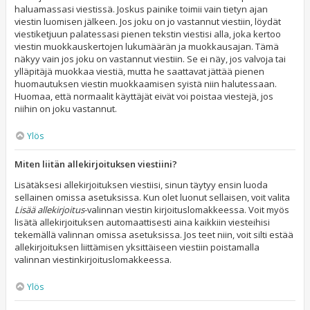
haluamassasi viestissä. Joskus painike toimii vain tietyn ajan
viestin luomisen jälkeen. Jos joku on jo vastannut viestiin, löydät
viestiketjuun palatessasi pienen tekstin viestisi alla, joka kertoo
viestin muokkauskertojen lukumäärän ja muokkausajan. Tämä
näkyy vain jos joku on vastannut viestiin. Se ei näy, jos valvoja tai
ylläpitäjä muokkaa viestiä, mutta he saattavat jättää pienen
huomautuksen viestin muokkaamisen syistä niin halutessaan.
Huomaa, että normaalit käyttäjät eivät voi poistaa viestejä, jos
niihin on joku vastannut.
Ylös
Miten liitän allekirjoituksen viestiini?
Lisätäksesi allekirjoituksen viestiisi, sinun täytyy ensin luoda
sellainen omissa asetuksissa. Kun olet luonut sellaisen, voit valita
Lisää allekirjoitus
-valinnan viestin kirjoituslomakkeessa. Voit myös
lisätä allekirjoituksen automaattisesti aina kaikkiin viesteihisi
tekemällä valinnan omissa asetuksissa. Jos teet niin, voit silti estää
allekirjoituksen liittämisen yksittäiseen viestiin poistamalla
valinnan viestinkirjoituslomakkeessa.
Ylös