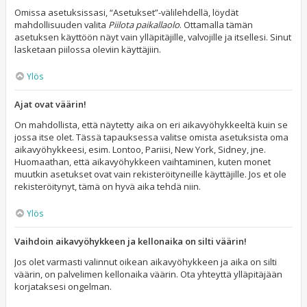
Omissa asetuksissasi, “Asetukset”-välilehdellä, löydät
mahdollisuuden valita
Piilota paikallaolo
. Ottamalla tämän
asetuksen käyttöön näyt vain ylläpitäjille, valvojille ja itsellesi. Sinut
lasketaan piilossa oleviin käyttäjiin.
Ylös
Ajat ovat väärin!
On mahdollista, että näytetty aika on eri aikavyöhykkeeltä kuin se
jossa itse olet. Tässä tapauksessa valitse omista asetuksista oma
aikavyöhykkeesi, esim. Lontoo, Pariisi, New York, Sidney, jne.
Huomaathan, että aikavyöhykkeen vaihtaminen, kuten monet
muutkin asetukset ovat vain rekisteröityneille käyttäjille. Jos et ole
rekisteröitynyt, tämä on hyvä aika tehdä niin.
Ylös
Vaihdoin aikavyöhykkeen ja kellonaika on silti väärin!
Jos olet varmasti valinnut oikean aikavyöhykkeen ja aika on silti
väärin, on palvelimen kellonaika väärin. Ota yhteyttä ylläpitäjään
korjataksesi ongelman.