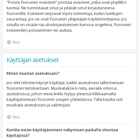
“Poista foorumin evästeet” poistaa evästeet, jotka ovat phpBB:n
luomia. Ne tunnistavat sinut ja pitävät sinut kirjautuneena
foorumille. Evästeet tarjoavat myös toimintoja, kuten luettujen
seurantaa, jos ne ovat foorumin ylläpitäjän käyttöönottamia. Jos
sinulla on sisään tai uloskirjautumisen kanssa ongelmia, foorumin
evästeiden poistaminen voi auttaa.
Ylös
Käyttäjän asetukset
Miten muutan asetuksiani?
Jos olet rekisteröitynyt käyttäjä, kaikki asetuksesi tallennetaan
foorumin tietokantaan. Muokataksesi niitä, vieraile omissa
asetuksissa, johon vievä linkki löytyy yleensä klikkaamalla
käyttäjänimeäsi foorumin sivujen ylälaidassa. Tätä kautta voit
muokata asetuksiasi ja valintojasi.
Ylös
Kuinka estän käyttäjänimeni näkymisen paikalla olevissa
käyttäjissä?