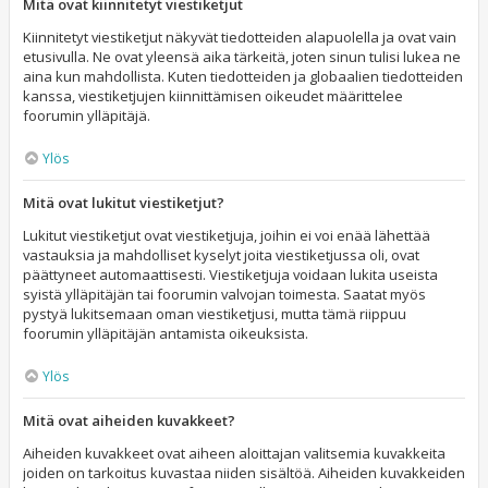
Mitä ovat kiinnitetyt viestiketjut
Kiinnitetyt viestiketjut näkyvät tiedotteiden alapuolella ja ovat vain
etusivulla. Ne ovat yleensä aika tärkeitä, joten sinun tulisi lukea ne
aina kun mahdollista. Kuten tiedotteiden ja globaalien tiedotteiden
kanssa, viestiketjujen kiinnittämisen oikeudet määrittelee
foorumin ylläpitäjä.
Ylös
Mitä ovat lukitut viestiketjut?
Lukitut viestiketjut ovat viestiketjuja, joihin ei voi enää lähettää
vastauksia ja mahdolliset kyselyt joita viestiketjussa oli, ovat
päättyneet automaattisesti. Viestiketjuja voidaan lukita useista
syistä ylläpitäjän tai foorumin valvojan toimesta. Saatat myös
pystyä lukitsemaan oman viestiketjusi, mutta tämä riippuu
foorumin ylläpitäjän antamista oikeuksista.
Ylös
Mitä ovat aiheiden kuvakkeet?
Aiheiden kuvakkeet ovat aiheen aloittajan valitsemia kuvakkeita
joiden on tarkoitus kuvastaa niiden sisältöä. Aiheiden kuvakkeiden