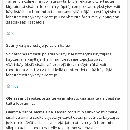
Tähän on kolme mahdollista syytä. Et ole rekisteröitynyt ja/tai
kirjautunut sisään, foorumin ylläpitäjä on poistanut yksityisviestit
käytöstä koko foorumilta tai foorumin ylläpitäjä on estänyt sinua
lähettämästä yksityisviestejä. Ota yhteyttä foorumin ylläpitäjään
saadaksesi lisätietoja.
Ylös
Saan yksityisviestejä joita en halua!
Voit automaattisesti poistaa yksityisviestit tietyltä käyttäjältä
käyttämällä käyttäjänhallinnan viestisääntöjä. Jos saat
väärinkäytöksiä sisältäviä viestejä tietyltä käyttäjältä, voit
raportoida viestit valvojille. Heillä on oikeudet estää käyttäjiä
lähettämästä yksityisviestejä.
Ylös
Olen saanut roskapostia tai väärinkäytöksiä sisältäviä viestejä
tältä foorumilta!
Olemme pahoillamme siitä. Tämän foorumin sähköpostilomake
sisältää ominaisuuksia, jotka yrittävät estää ja seurata käyttäjiä,
jotka lähettävät sellaisia viestejä, joten ota yhteyttä foorumin
ylläpitäjään ja lähetä hänelle täysi kopio saamastasi