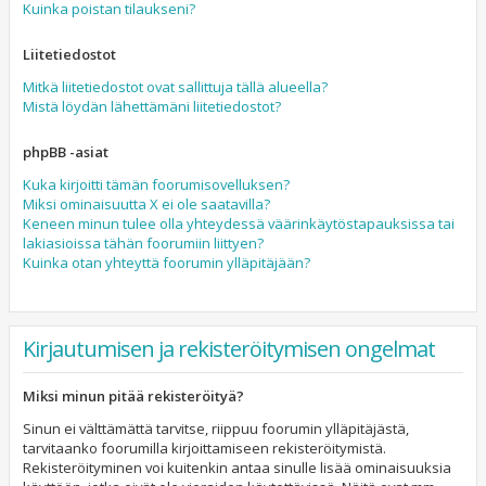
Kuinka poistan tilaukseni?
Liitetiedostot
Mitkä liitetiedostot ovat sallittuja tällä alueella?
Mistä löydän lähettämäni liitetiedostot?
phpBB -asiat
Kuka kirjoitti tämän foorumisovelluksen?
Miksi ominaisuutta X ei ole saatavilla?
Keneen minun tulee olla yhteydessä väärinkäytöstapauksissa tai
lakiasioissa tähän foorumiin liittyen?
Kuinka otan yhteyttä foorumin ylläpitäjään?
Kirjautumisen ja rekisteröitymisen ongelmat
Miksi minun pitää rekisteröityä?
Sinun ei välttämättä tarvitse, riippuu foorumin ylläpitäjästä,
tarvitaanko foorumilla kirjoittamiseen rekisteröitymistä.
Rekisteröityminen voi kuitenkin antaa sinulle lisää ominaisuuksia