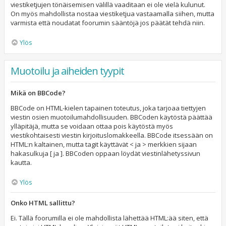
viestiketjujen tönäisemisen välillä vaaditaan ei ole vielä kulunut.
On myös mahdollista nostaa viestiketjua vastaamalla siihen, mutta
varmista että noudatat foorumin sääntöjä jos päätät tehdä niin.
Ylös
Muotoilu ja aiheiden tyypit
Mikä on BBCode?
BBCode on HTML-kielen tapainen toteutus, joka tarjoaa tiettyjen
viestin osien muotoilumahdollisuuden. BBCoden käytöstä päättää
ylläpitäjä, mutta se voidaan ottaa pois käytöstä myös
viestikohtaisesti viestin kirjoituslomakkeella. BBCode itsessään on
HTML:n kaltainen, mutta tagit käyttävät < ja > merkkien sijaan
hakasulkuja [ ja ]. BBCoden oppaan löydät viestinlähetyssivun
kautta.
Ylös
Onko HTML sallittu?
Ei. Tällä foorumilla ei ole mahdollista lähettää HTML:ää siten, että