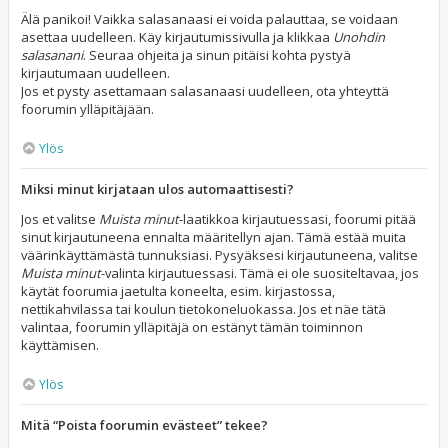
Älä panikoi! Vaikka salasanaasi ei voida palauttaa, se voidaan
asettaa uudelleen. Käy kirjautumissivulla ja klikkaa
Unohdin
salasanani
. Seuraa ohjeita ja sinun pitäisi kohta pystyä
kirjautumaan uudelleen.
Jos et pysty asettamaan salasanaasi uudelleen, ota yhteyttä
foorumin ylläpitäjään.
Ylös
Miksi minut kirjataan ulos automaattisesti?
Jos et valitse
Muista minut
-laatikkoa kirjautuessasi, foorumi pitää
sinut kirjautuneena ennalta määritellyn ajan. Tämä estää muita
väärinkäyttämästä tunnuksiasi. Pysyäksesi kirjautuneena, valitse
Muista minut
-valinta kirjautuessasi. Tämä ei ole suositeltavaa, jos
käytät foorumia jaetulta koneelta, esim. kirjastossa,
nettikahvilassa tai koulun tietokoneluokassa. Jos et näe tätä
valintaa, foorumin ylläpitäjä on estänyt tämän toiminnon
käyttämisen.
Ylös
Mitä “Poista foorumin evästeet” tekee?