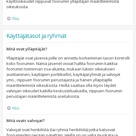
käyttöoikeudet riippuvat foorumin ylläpitäjän määrittelemistä
oikeuksista.
Ylös
Käyttäjätasot ja ryhmät
Mitä ovat ylläpitäjät?
Ylläpitäjät ovat jäseniä joille on annettu korkeimman tason kontrolli
koko foorumiin. Nämä jäsenet voivat hallita foorumin kaikkia
foorumin toiminnan osa-alueita, mukaan lukien oikeuksien
asettaminen, käyttäjien porttikiellot, käyttäjäryhmät ja valvojat
yms., riippuen foorumin perustajasta ja hänen ylläpitäjille
määrittelemistä oikeuksista. Heillä saattaa olla myös täydet
valvojan oikeudet kaikilla keskustelualueilla, riippuen foorumin
perustajan määrittelemistä asetuksista.
Ylös
Mitä ovatr valvojat?
Valvojat ovat henkilöitä (tai ryhmä henkilöitä) jotka katsovat
foorumeiden perään päivittäin. Heillä on on valta muokata ja