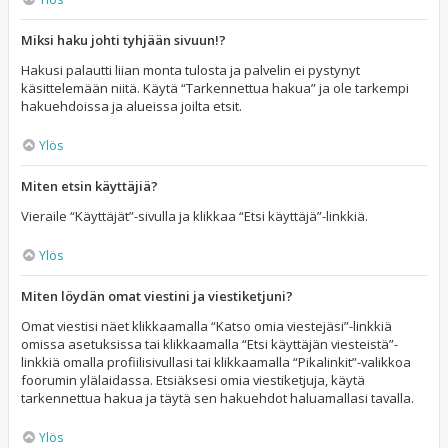
Miksi haku johti tyhjään sivuun!?
Hakusi palautti liian monta tulosta ja palvelin ei pystynyt
käsittelemään niitä. Käytä “Tarkennettua hakua” ja ole tarkempi
hakuehdoissa ja alueissa joilta etsit.
Ylös
Miten etsin käyttäjiä?
Vieraile “Käyttäjät”-sivulla ja klikkaa “Etsi käyttäjä”-linkkiä.
Ylös
Miten löydän omat viestini ja viestiketjuni?
Omat viestisi näet klikkaamalla “Katso omia viestejäsi”-linkkiä
omissa asetuksissa tai klikkaamalla “Etsi käyttäjän viesteistä”-
linkkiä omalla profiilisivullasi tai klikkaamalla “Pikalinkit”-valikkoa
foorumin ylälaidassa. Etsiäksesi omia viestiketjuja, käytä
tarkennettua hakua ja täytä sen hakuehdot haluamallasi tavalla.
Ylös