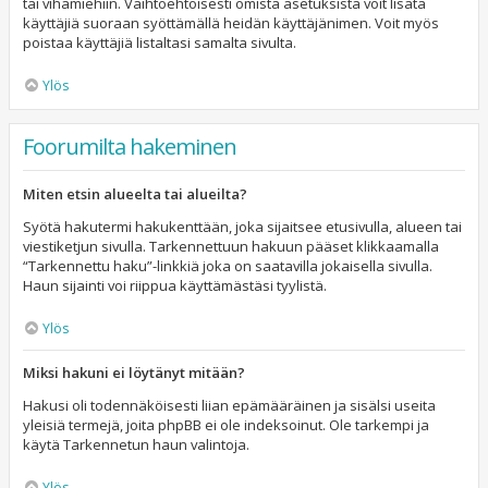
tai vihamiehiin. Vaihtoehtoisesti omista asetuksista voit lisätä
käyttäjiä suoraan syöttämällä heidän käyttäjänimen. Voit myös
poistaa käyttäjiä listaltasi samalta sivulta.
Ylös
Foorumilta hakeminen
Miten etsin alueelta tai alueilta?
Syötä hakutermi hakukenttään, joka sijaitsee etusivulla, alueen tai
viestiketjun sivulla. Tarkennettuun hakuun pääset klikkaamalla
“Tarkennettu haku”-linkkiä joka on saatavilla jokaisella sivulla.
Haun sijainti voi riippua käyttämästäsi tyylistä.
Ylös
Miksi hakuni ei löytänyt mitään?
Hakusi oli todennäköisesti liian epämääräinen ja sisälsi useita
yleisiä termejä, joita phpBB ei ole indeksoinut. Ole tarkempi ja
käytä Tarkennetun haun valintoja.
Ylös