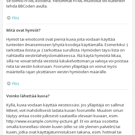
se toimisi HTML-koodina. Yleisimmät HTML-muotoilut voi kuitenkin
tehdä BBCoden avulla.
Ylös
Mitä ovat hymiöt?
Hymiöt tai emoticonit ovat pieniä kuvia joita voidaan käyttää
tunteiden ilmaisemiseen lyhyitä koodeja käyttämällä. Esimerkiksi :)
tarkoittaa iloista ja :( tarkoittaa surullista. Hymiöiden täysi lista on
nähtävillä viestinlähetyslomakkeessa. Älä käytä hymiöitä liikaa,
sillä ne voivat tehdä viestistä lukukelvottoman ja valvoja voi poistaa
niitä tai viestin kokonaan. Foorumin ylläpitäjä on voinut myös
määritellä rajan yksittäisen viestin hymiöiden määrälle.
Ylös
Voinko lähettää kuvia?
Kyllä, kuvia voidaan käyttää viesteissäsi. Jos ylläpitäjä on sallinut
liitteet, voit mahdollisesti ladata kuvan foorumille. Muutoin sinun
täytyy antaa osoite julkisesti saatavilla olevaan kuvaan, esim.
http://www.example.com/my-picture.gif. Et voi antaa osoitetta
omalla koneellasi oleviin kuviin (ellei se ole yleinen palvelin) tai
kuviin, jotka ovat käyttäjätunnistuksen takana, esim. hotmail tai