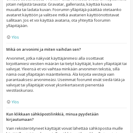
jotain neljästä tavasta: Gravatar, galleriasta, käyttää kuvaa
muualta tai ladata kuvan. Foorumin ylläpitäjä päättää otetaanko
avataret käyttöön ja valitsee mitkä avatarien käyttöönottotavat
sallitaan. Jos et voi käyttää avataria, ota yhteyttä foorumin
ylläpitäjään.
Ylös
Mikä on arvonimi ja miten vaihdan sen?
Arvonimet, jotka näkyvät käyttäjänimesi alla osoittavat
kirjoittamiesi viestien määrän tai tietyt käyttäjät, kuten ylläpitäjät tai
valvojat. Yleensä et voi vaihtaa minkään arvonimen tekstiä, sillä
nämä ovat ylläpitäjän määrittelemiä. Älä kirjoita viestejä vain
parantaaksesi arvonimeäsi. Useimmat foorumit eivät siedä tätä ja
valvojat tai ylläpitäjät voivat yksinkertaisesti pienentää
viestilaskuriasi.
Ylös
Kun klikkaan sähköpostilinkkiä, minua pyydetään
kirjautumaan?
Vain rekisteröityneet käyttäjät voivat lähettää sähköpostia muille