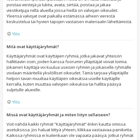
poistaa viestejä ja lukita, avata, siirtää, poistaa ja jakaa
viestiketjuja niillä alueilla joissa heillä on valvojan oikeudet.
Yleensä valvojat ovat paikalla estämässä aiheen vierestä
keskustelua tai hyvien tapojen vastaisen materiaalin lähettämistä.
Ylös
Mitä ovat käyttäjäryhmät?
Käyttäjäryhmät ovat käyttäjien ryhmiä, jotka jakavat yhteisön
hallittaviin osiin, joiden kanssa foorumin ylläpitäjät voivat toimia.
Jokainen käyttäjä voi kuulua useisiin ryhmiin ja jokaiselle ryhmälle
voidaan määritellä yksilölliset oikeudet. Tämä tarjoaa ylläpitäjille
helpon tavan muuttaa käyttäjien oikeuksia useille käyttäjille
kerralla, kuten muuttaa valvojien oikeuksia tai hallita pääsyä
suljetulle alueelle.
Ylös
Missä ovat käyttäjäryhmät ja miten liityn sellaiseen?
Voit nähdä kaikki ryhmät “Käyttäjäryhmät”-linkin kautta omissa
asetuksissa. Jos haluat liittyä yhteen, klikkaa vastaavaa painiketta.
Kaikissa ryhmissä ei kuitenkaan ole vapaata pääsyä. Jotkut ryhmät