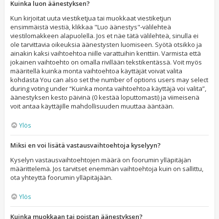
Kuinka luon äänestyksen?
Kun kirjoitat uuta viestiketjua tai muokkaat viestiketjun
ensimmäistä viestiä, klikkaa "Luo äänestys"-välilehteä
viestilomakkeen alapuolella. Jos et näe tätä välilehteä, sinulla ei
ole tarvittavia oikeuksia äänestysten luomiseen. Syötä otsikko ja
ainakin kaksi vaihtoehtoa niille varattuihin kenttiin. Varmista että
jokainen vaihtoehto on omalla rivillään tekstikentässä. Voit myös
määritellä kuinka monta vaihtoehtoa käyttäjät voivat valita
kohdasta You can also set the number of options users may select
during voting under “Kuinka monta vaihtoehtoa käyttäjä voi valita”,
äänestyksen kesto päivinä (0 kestää loputtomasti) ja viimeisenä
voit antaa käyttäjille mahdollisuuden muuttaa ääntään.
Ylös
Miksi en voi lisätä vastausvaihtoehtoja kyselyyn?
Kyselyn vastausvaihtoehtojen määrä on foorumin ylläpitäjän
määrittelemä. Jos tarvitset enemmän vaihtoehtoja kuin on sallittu,
ota yhteyttä foorumin ylläpitäjään.
Ylös
Kuinka muokkaan tai poistan äänestyksen?