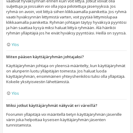
vaativat hyväksynnän ennen kuin voit liittyä. Jotkut voivat olla
suljettuja ja joissakin voi olla jopa piilotettuja jäsenyyksiä. Jos
ryhmä on avoin, voit liittyä siihen klikkaamalla painiketta. Jos ryhmä
vaatii hyväksynnän liittymistä varten, voit pyytää liittymislupaa
klikkaamalla painiketta. Ryhmän johtajan täytyy hyväksyä pyyntösi
ja hän saattaa kysyä miksi haluat liittyä ryhmään. Älä häiriköi
ryhmän ylläpitäjiä jos he eivät hyväksy pyyntöäsi. Heillä on syynsä.
Ylös
Miten pääsen käyttäjäryhmän johtajaksi?
Käyttäjäryhmän johtaja on yleensä määritelty, kun käyttäjäryhmät
on alunperin luotu ylläpitäjän toimesta. Jos haluat luoda
käyttäjäryhmän, ensimmäinen yhteyshenkilösi tulisi olla ylläpitäjä.
Kokeile yksityisviestin lähettämistä.
Ylös
Miksi jotkut käyttäjäryhmät näkyvät eri väreillä?
Foorumin ylläpitäjä voi määritellä tietyn käyttäjäryhmän jäsenille
värin joka helpottaa kyseisen käyttäjäryhmän jäsenten
tunnistamista.