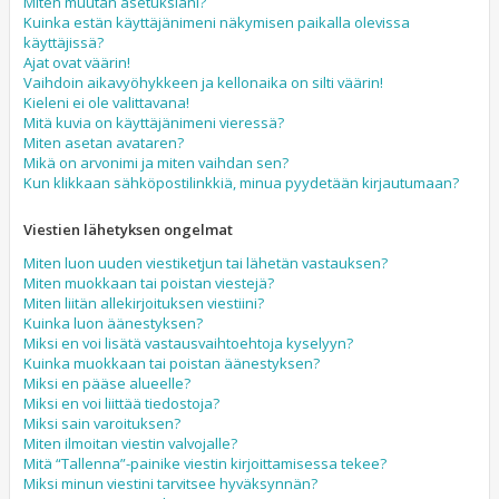
Miten muutan asetuksiani?
Kuinka estän käyttäjänimeni näkymisen paikalla olevissa
käyttäjissä?
Ajat ovat väärin!
Vaihdoin aikavyöhykkeen ja kellonaika on silti väärin!
Kieleni ei ole valittavana!
Mitä kuvia on käyttäjänimeni vieressä?
Miten asetan avataren?
Mikä on arvonimi ja miten vaihdan sen?
Kun klikkaan sähköpostilinkkiä, minua pyydetään kirjautumaan?
Viestien lähetyksen ongelmat
Miten luon uuden viestiketjun tai lähetän vastauksen?
Miten muokkaan tai poistan viestejä?
Miten liitän allekirjoituksen viestiini?
Kuinka luon äänestyksen?
Miksi en voi lisätä vastausvaihtoehtoja kyselyyn?
Kuinka muokkaan tai poistan äänestyksen?
Miksi en pääse alueelle?
Miksi en voi liittää tiedostoja?
Miksi sain varoituksen?
Miten ilmoitan viestin valvojalle?
Mitä “Tallenna”-painike viestin kirjoittamisessa tekee?
Miksi minun viestini tarvitsee hyväksynnän?