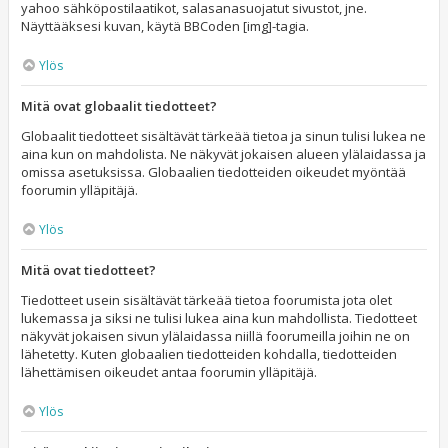
yahoo sähköpostilaatikot, salasanasuojatut sivustot, jne.
Näyttääksesi kuvan, käytä BBCoden [img]-tagia.
Ylös
Mitä ovat globaalit tiedotteet?
Globaalit tiedotteet sisältävät tärkeää tietoa ja sinun tulisi lukea ne
aina kun on mahdolista. Ne näkyvät jokaisen alueen ylälaidassa ja
omissa asetuksissa. Globaalien tiedotteiden oikeudet myöntää
foorumin ylläpitäjä.
Ylös
Mitä ovat tiedotteet?
Tiedotteet usein sisältävät tärkeää tietoa foorumista jota olet
lukemassa ja siksi ne tulisi lukea aina kun mahdollista. Tiedotteet
näkyvät jokaisen sivun ylälaidassa niillä foorumeilla joihin ne on
lähetetty. Kuten globaalien tiedotteiden kohdalla, tiedotteiden
lähettämisen oikeudet antaa foorumin ylläpitäjä.
Ylös