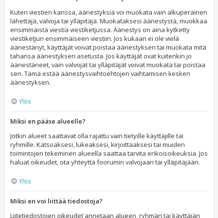
Kuten viestien kanssa, äänestyksiä voi muokata vain alkuperäinen
lähettäjä, valvoja tai ylläpitäjä. Muokataksesi äänestystä, muokkaa
ensimmäistä viestiä viestiketjussa. Äänestys on aina kytketty
viestiketjun ensimmäiseen viestiin. Jos kukaan ei ole vielä
äänestänyt, käyttäjät voivat poistaa äänestyksen tai muokata mitä
tahansa äänestyksen asetusta. Jos käyttäjät ovat kuitenkin jo
äänestäneet, vain valvojat tai ylläpitäjät voivat muokata tai poistaa
sen. Tämä estää äänestysvaihtoehtojen vaihtamisen kesken
äänestyksen.
Ylös
Miksi en pääse alueelle?
Jotkin alueet saattavat olla rajattu vain tietyille käyttäjille tai
ryhmille. Katsoaksesi, lukeaksesi, kirjoittaaksesi tai muiden
toimintojen tekeminen alueella saattaa tarvita erikoisoikeuksia. Jos
haluat oikeudet, ota yhteyttä foorumin valvojaan tai ylläpitäjään.
Ylös
Miksi en voi liittää tiedostoja?
Liitetiedostojen oikeudet annetaan alueen, ryhmän tai käyttäjän