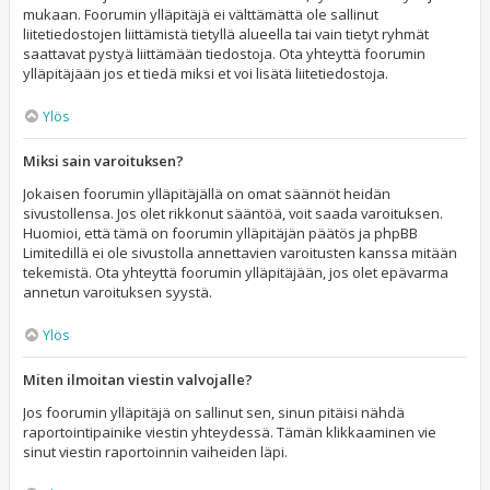
mukaan. Foorumin ylläpitäjä ei välttämättä ole sallinut
liitetiedostojen liittämistä tietyllä alueella tai vain tietyt ryhmät
saattavat pystyä liittämään tiedostoja. Ota yhteyttä foorumin
ylläpitäjään jos et tiedä miksi et voi lisätä liitetiedostoja.
Ylös
Miksi sain varoituksen?
Jokaisen foorumin ylläpitäjällä on omat säännöt heidän
sivustollensa. Jos olet rikkonut sääntöä, voit saada varoituksen.
Huomioi, että tämä on foorumin ylläpitäjän päätös ja phpBB
Limitedillä ei ole sivustolla annettavien varoitusten kanssa mitään
tekemistä. Ota yhteyttä foorumin ylläpitäjään, jos olet epävarma
annetun varoituksen syystä.
Ylös
Miten ilmoitan viestin valvojalle?
Jos foorumin ylläpitäjä on sallinut sen, sinun pitäisi nähdä
raportointipainike viestin yhteydessä. Tämän klikkaaminen vie
sinut viestin raportoinnin vaiheiden läpi.