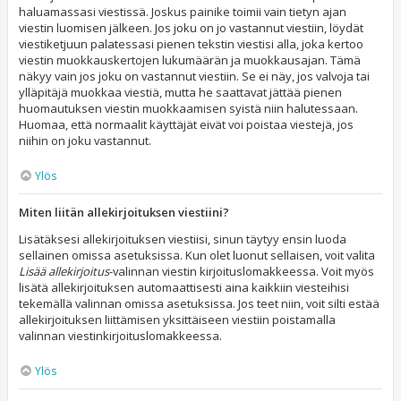
haluamassasi viestissä. Joskus painike toimii vain tietyn ajan
viestin luomisen jälkeen. Jos joku on jo vastannut viestiin, löydät
viestiketjuun palatessasi pienen tekstin viestisi alla, joka kertoo
viestin muokkauskertojen lukumäärän ja muokkausajan. Tämä
näkyy vain jos joku on vastannut viestiin. Se ei näy, jos valvoja tai
ylläpitäjä muokkaa viestiä, mutta he saattavat jättää pienen
huomautuksen viestin muokkaamisen syistä niin halutessaan.
Huomaa, että normaalit käyttäjät eivät voi poistaa viestejä, jos
niihin on joku vastannut.
Ylös
Miten liitän allekirjoituksen viestiini?
Lisätäksesi allekirjoituksen viestiisi, sinun täytyy ensin luoda
sellainen omissa asetuksissa. Kun olet luonut sellaisen, voit valita
Lisää allekirjoitus
-valinnan viestin kirjoituslomakkeessa. Voit myös
lisätä allekirjoituksen automaattisesti aina kaikkiin viesteihisi
tekemällä valinnan omissa asetuksissa. Jos teet niin, voit silti estää
allekirjoituksen liittämisen yksittäiseen viestiin poistamalla
valinnan viestinkirjoituslomakkeessa.
Ylös