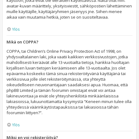
käyttöön, jotka eivät ole vieraiden käytettävissä. Näitä ovat mm.
avatar-kuvan määrittely, yksityisviestit, sähköpostien lähettäminen
muille käyttäjille, käyttäjäryhmien jäsenyys jne. Siihen menee
aikaa vain muutamia hetkiä, joten se on suositeltavaa.
Ylös
Mikä on COPPA?
COPPA, tai Children’s Online Privacy Protection Act of 1998, on
yhdysvaltalainen laki, joka vaatii kaikkien verkkosivustojen, jotka
mahdollisesti keräävät alle 13-vuotiailta tietoja, hankkia huoltajan
kirjallisen luvan tietojen keräämiseen alle 13-vuotiaalta. Jos olet
epävarma koskeeko tämä sinua rekisteröityvänä käyttäjänä tai
verkkosivua jolle olet rekisteröitymässä, ota yhteyttä
oikeudelliseen neuvonantajaan saadaksesi apua. Huomaa, että
phpBB Limited ja tämän foorumin omistajat eivät voi antaa
lakineuvontaa ja eivät ole yhteyshenkilöitä minkäänlaisissa
lakiasioissa, lukuunottamatta kysymystä “Keneen minun tulee olla
yhteydessä väärinkäytöstapauksissa tai lakiasioissa tähän
foorumiin liittyen?”.
Ylös
Miksi en voi rekisteröityä?