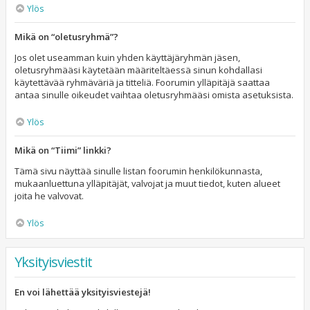
Ylös
Mikä on “oletusryhmä”?
Jos olet useamman kuin yhden käyttäjäryhmän jäsen,
oletusryhmääsi käytetään määriteltäessä sinun kohdallasi
käytettävää ryhmäväriä ja titteliä. Foorumin ylläpitäjä saattaa
antaa sinulle oikeudet vaihtaa oletusryhmääsi omista asetuksista.
Ylös
Mikä on “Tiimi” linkki?
Tämä sivu näyttää sinulle listan foorumin henkilökunnasta,
mukaanluettuna ylläpitäjät, valvojat ja muut tiedot, kuten alueet
joita he valvovat.
Ylös
Yksityisviestit
En voi lähettää yksityisviestejä!