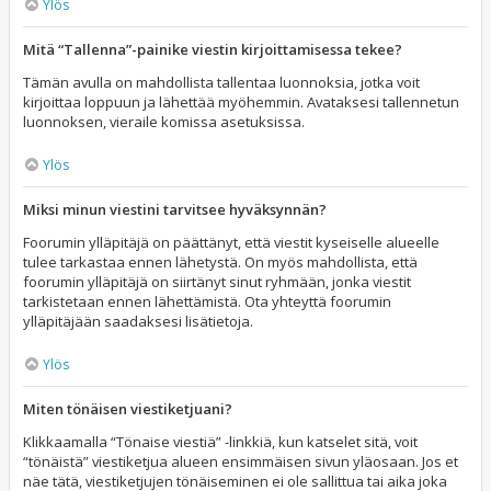
Ylös
Mitä “Tallenna”-painike viestin kirjoittamisessa tekee?
Tämän avulla on mahdollista tallentaa luonnoksia, jotka voit
kirjoittaa loppuun ja lähettää myöhemmin. Avataksesi tallennetun
luonnoksen, vieraile komissa asetuksissa.
Ylös
Miksi minun viestini tarvitsee hyväksynnän?
Foorumin ylläpitäjä on päättänyt, että viestit kyseiselle alueelle
tulee tarkastaa ennen lähetystä. On myös mahdollista, että
foorumin ylläpitäjä on siirtänyt sinut ryhmään, jonka viestit
tarkistetaan ennen lähettämistä. Ota yhteyttä foorumin
ylläpitäjään saadaksesi lisätietoja.
Ylös
Miten tönäisen viestiketjuani?
Klikkaamalla “Tönaise viestiä” -linkkiä, kun katselet sitä, voit
“tönäistä” viestiketjua alueen ensimmäisen sivun yläosaan. Jos et
näe tätä, viestiketjujen tönäiseminen ei ole sallittua tai aika joka