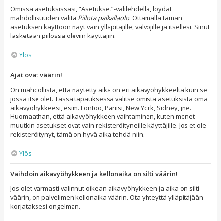
Omissa asetuksissasi, “Asetukset”-välilehdellä, löydät
mahdollisuuden valita
Piilota paikallaolo
. Ottamalla tämän
asetuksen käyttöön näyt vain ylläpitäjille, valvojille ja itsellesi. Sinut
lasketaan piilossa oleviin käyttäjiin.
Ylös
Ajat ovat väärin!
On mahdollista, että näytetty aika on eri aikavyöhykkeeltä kuin se
jossa itse olet. Tässä tapauksessa valitse omista asetuksista oma
aikavyöhykkeesi, esim. Lontoo, Pariisi, New York, Sidney, jne.
Huomaathan, että aikavyöhykkeen vaihtaminen, kuten monet
muutkin asetukset ovat vain rekisteröityneille käyttäjille. Jos et ole
rekisteröitynyt, tämä on hyvä aika tehdä niin.
Ylös
Vaihdoin aikavyöhykkeen ja kellonaika on silti väärin!
Jos olet varmasti valinnut oikean aikavyöhykkeen ja aika on silti
väärin, on palvelimen kellonaika väärin. Ota yhteyttä ylläpitäjään
korjataksesi ongelman.