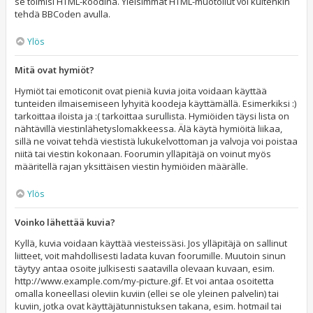
se toimisi HTML-koodina. Yleisimmät HTML-muotoilut voi kuitenkin
tehdä BBCoden avulla.
Ylös
Mitä ovat hymiöt?
Hymiöt tai emoticonit ovat pieniä kuvia joita voidaan käyttää
tunteiden ilmaisemiseen lyhyitä koodeja käyttämällä. Esimerkiksi :)
tarkoittaa iloista ja :( tarkoittaa surullista. Hymiöiden täysi lista on
nähtävillä viestinlähetyslomakkeessa. Älä käytä hymiöitä liikaa,
sillä ne voivat tehdä viestistä lukukelvottoman ja valvoja voi poistaa
niitä tai viestin kokonaan. Foorumin ylläpitäjä on voinut myös
määritellä rajan yksittäisen viestin hymiöiden määrälle.
Ylös
Voinko lähettää kuvia?
Kyllä, kuvia voidaan käyttää viesteissäsi. Jos ylläpitäjä on sallinut
liitteet, voit mahdollisesti ladata kuvan foorumille. Muutoin sinun
täytyy antaa osoite julkisesti saatavilla olevaan kuvaan, esim.
http://www.example.com/my-picture.gif. Et voi antaa osoitetta
omalla koneellasi oleviin kuviin (ellei se ole yleinen palvelin) tai
kuviin, jotka ovat käyttäjätunnistuksen takana, esim. hotmail tai