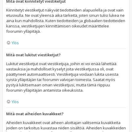
Mitä ovat kiinnitetyt viestiketjut
Kiinnitetyt viestiketjut näkyvät tiedotteiden alapuolella ja ovat vain
etusivulla. Ne ovat yleensä aika tärkeitä, joten sinun tulisi lukea ne
aina kun mahdollista. Kuten tiedotteiden ja globaalien tiedotteiden
kanssa, viestiketjujen kiinnittämisen oikeudet määrittelee
foorumin ylläpitäjä.
Ylös
Mitä ovat lukitut viestiketjut?
Lukitut viestiketjut ovat viestiketjuja, joihin ei voi enää lähettää
vastauksia ja mahdolliset kyselyt joita viestiketjussa oli, ovat
päättyneet automaattisesti. Viestiketjuja voidaan lukita useista
syistä ylläpitäjän tai foorumin valvojan toimesta. Saatat myös
pystyä lukitsemaan oman viestiketjusi, mutta tämä riippuu
foorumin ylläpitäjän antamista oikeuksista.
Ylös
Mitä ovat aiheiden kuvakkeet?
Aiheiden kuvakkeet ovat aiheen aloittajan valitsemia kuvakkeita
joiden on tarkoitus kuvastaa niiden sisältöä. Aiheiden kuvakkeiden