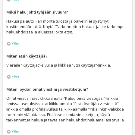
Miksi haku johti tyhjään sivuun!?
Hakusi palautti liian monta tulosta ja palvelin ei pystynyt
käsittelemään niitä. Käytä “Tarkennettua hakua” ja ole tarkempi
hakuehdoissa ja alueissa joilta etsit.
Ylös
Miten etsin käyttäjiä?
Vieraile “Käyttäjät”-sivulla ja klikkaa “Etsi käyttäjä”-linkkiä.
Ylös
Miten löydän omat viestini ja viestiketjuni?
Omat viestisi näet klikkaamalla “Katso omia viestejäsi”-linkkiä
omissa asetuksissa tai klikkaamalla “Etsi käyttäjän viesteistä”-
linkkiä omalla profiilisivullasi tai klikkaamalla “Pikalinkit”-valikkoa
foorumin ylälaidassa. Etsiäksesi omia viestiketjuja, käytä
tarkennettua hakua ja täytä sen hakuehdot haluamallasi tavalla.
Ylös