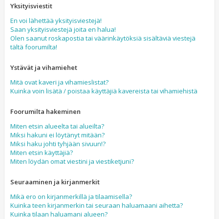
Yksityisviestit
En voi lähettää yksityisviestejä!
Saan yksityisviestejä joita en halua!
Olen saanut roskapostia tai väärinkäytöksiä sisältäviä viestejä
tältä foorumilta!
Ystävät ja vihamiehet
Mitä ovat kaveri ja vihamieslistat?
Kuinka voin lisätä / poistaa käyttäjiä kavereista tai vihamiehistä
Foorumilta hakeminen
Miten etsin alueelta tai alueilta?
Miksi hakuni ei löytänyt mitään?
Miksi haku johti tyhjään sivuun!?
Miten etsin käyttäjiä?
Miten löydän omat viestini ja viestiketjuni?
Seuraaminen ja kirjanmerkit
Mikä ero on kirjanmerkillä ja tilaamisella?
Kuinka teen kirjanmerkin tai seuraan haluamaani aihetta?
Kuinka tilaan haluamani alueen?