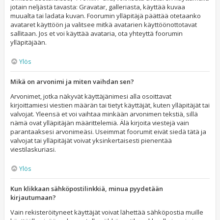
jotain neljästä tavasta: Gravatar, galleriasta, käyttää kuvaa
muualta tai ladata kuvan. Foorumin ylläpitäjä päättää otetaanko
avataret käyttöön ja valitsee mitkä avatarien käyttöönottotavat
sallitaan. Jos et voi käyttää avataria, ota yhteyttä foorumin
ylläpitäjään.
Ylös
Mikä on arvonimi ja miten vaihdan sen?
Arvonimet, jotka näkyvät käyttäjänimesi alla osoittavat
kirjoittamiesi viestien määrän tai tietyt käyttäjät, kuten ylläpitäjät tai
valvojat. Yleensä et voi vaihtaa minkään arvonimen tekstiä, sillä
nämä ovat ylläpitäjän määrittelemiä. Älä kirjoita viestejä vain
parantaaksesi arvonimeäsi. Useimmat foorumit eivät siedä tätä ja
valvojat tai ylläpitäjät voivat yksinkertaisesti pienentää
viestilaskuriasi.
Ylös
Kun klikkaan sähköpostilinkkiä, minua pyydetään
kirjautumaan?
Vain rekisteröityneet käyttäjät voivat lähettää sähköpostia muille