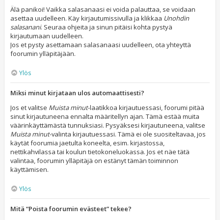
Älä panikoi! Vaikka salasanaasi ei voida palauttaa, se voidaan
asettaa uudelleen. Käy kirjautumissivulla ja klikkaa
Unohdin
salasanani
. Seuraa ohjeita ja sinun pitäisi kohta pystyä
kirjautumaan uudelleen.
Jos et pysty asettamaan salasanaasi uudelleen, ota yhteyttä
foorumin ylläpitäjään.
Ylös
Miksi minut kirjataan ulos automaattisesti?
Jos et valitse
Muista minut
-laatikkoa kirjautuessasi, foorumi pitää
sinut kirjautuneena ennalta määritellyn ajan. Tämä estää muita
väärinkäyttämästä tunnuksiasi. Pysyäksesi kirjautuneena, valitse
Muista minut
-valinta kirjautuessasi. Tämä ei ole suositeltavaa, jos
käytät foorumia jaetulta koneelta, esim. kirjastossa,
nettikahvilassa tai koulun tietokoneluokassa. Jos et näe tätä
valintaa, foorumin ylläpitäjä on estänyt tämän toiminnon
käyttämisen.
Ylös
Mitä “Poista foorumin evästeet” tekee?