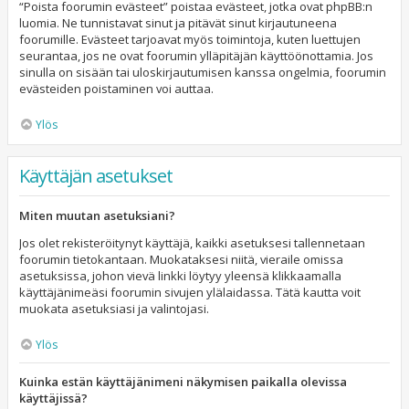
“Poista foorumin evästeet” poistaa evästeet, jotka ovat phpBB:n
luomia. Ne tunnistavat sinut ja pitävät sinut kirjautuneena
foorumille. Evästeet tarjoavat myös toimintoja, kuten luettujen
seurantaa, jos ne ovat foorumin ylläpitäjän käyttöönottamia. Jos
sinulla on sisään tai uloskirjautumisen kanssa ongelmia, foorumin
evästeiden poistaminen voi auttaa.
Ylös
Käyttäjän asetukset
Miten muutan asetuksiani?
Jos olet rekisteröitynyt käyttäjä, kaikki asetuksesi tallennetaan
foorumin tietokantaan. Muokataksesi niitä, vieraile omissa
asetuksissa, johon vievä linkki löytyy yleensä klikkaamalla
käyttäjänimeäsi foorumin sivujen ylälaidassa. Tätä kautta voit
muokata asetuksiasi ja valintojasi.
Ylös
Kuinka estän käyttäjänimeni näkymisen paikalla olevissa
käyttäjissä?