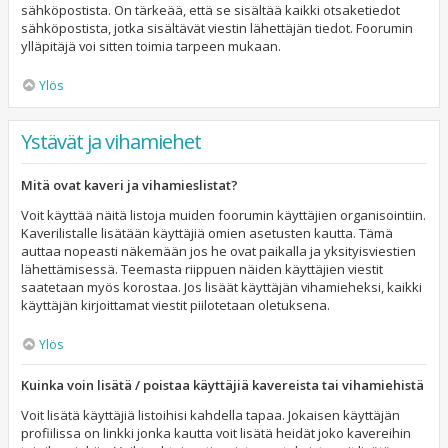
sähköpostista. On tärkeää, että se sisältää kaikki otsaketiedot
sähköpostista, jotka sisältävät viestin lähettäjän tiedot. Foorumin
ylläpitäjä voi sitten toimia tarpeen mukaan.
Ylös
Ystävät ja vihamiehet
Mitä ovat kaveri ja vihamieslistat?
Voit käyttää näitä listoja muiden foorumin käyttäjien organisointiin.
Kaverilistalle lisätään käyttäjiä omien asetusten kautta. Tämä
auttaa nopeasti näkemään jos he ovat paikalla ja yksityisviestien
lähettämisessä. Teemasta riippuen näiden käyttäjien viestit
saatetaan myös korostaa. Jos lisäät käyttäjän vihamieheksi, kaikki
käyttäjän kirjoittamat viestit piilotetaan oletuksena.
Ylös
Kuinka voin lisätä / poistaa käyttäjiä kavereista tai vihamiehistä
Voit lisätä käyttäjiä listoihisi kahdella tapaa. Jokaisen käyttäjän
profiilissa on linkki jonka kautta voit lisätä heidät joko kavereihin