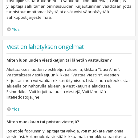
käyttäjille sisäänrakennetulla sähköpostilomakkeella ja vain jos
ylläpitäjä sallii tämän ominaisuuden. Kirjautuminen vaaditaan, jotta
tunnistautumattomat käyttäjät eivät voisi väärinkäyttää
sähköpostijärjestelmää.
Ylös
Viestien lähetyksen ongelmat
Miten luon uuden viestiketjun tai lähetän vastauksen?
Aloittaaksesi uuden viestiketjun alueella, klikkaa "Uusi Aihe".
Vastataksesi viestiketjuun klikkaa "Vastaa Viestiin". Viestien
kirjoittaminen voi vaatia rekisteröitymisen. Lista sinun oikeuksistasi
alueella on nähtävillä alueen ja viestiketjun alalaidassa.
Esimerkiksi: Voit kirjoittaa uusia viestejä, Voit lähettää
liitetiedostoja, jne.
Ylös
Miten muokkaan tai poistan viestejä?
Jos et ole foorumin ylläpitäjä tai valvoja, voit muokata vain omia
viestejäsi. Voit muokata viestiä klikkaamalla muokkaa-painiketta