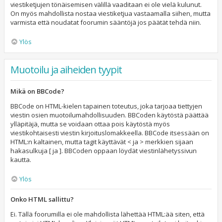
viestiketjujen tönäisemisen välillä vaaditaan ei ole vielä kulunut.
On myös mahdollista nostaa viestiketjua vastaamalla siihen, mutta
varmista että noudatat foorumin sääntöjä jos päätät tehdä niin.
Ylös
Muotoilu ja aiheiden tyypit
Mikä on BBCode?
BBCode on HTML-kielen tapainen toteutus, joka tarjoaa tiettyjen
viestin osien muotoilumahdollisuuden. BBCoden käytöstä päättää
ylläpitäjä, mutta se voidaan ottaa pois käytöstä myös
viestikohtaisesti viestin kirjoituslomakkeella. BBCode itsessään on
HTML:n kaltainen, mutta tagit käyttävät < ja > merkkien sijaan
hakasulkuja [ ja ]. BBCoden oppaan löydät viestinlähetyssivun
kautta.
Ylös
Onko HTML sallittu?
Ei. Tällä foorumilla ei ole mahdollista lähettää HTML:ää siten, että