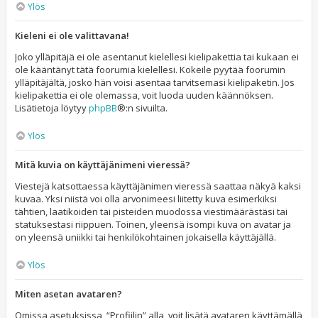
Ylös
Kieleni ei ole valittavana!
Joko ylläpitäjä ei ole asentanut kielellesi kielipakettia tai kukaan ei
ole kääntänyt tätä foorumia kielellesi. Kokeile pyytää foorumin
ylläpitäjältä, josko hän voisi asentaa tarvitsemasi kielipaketin. Jos
kielipakettia ei ole olemassa, voit luoda uuden käännöksen.
Lisätietoja löytyy
phpBB
®:n sivuilta.
Ylös
Mitä kuvia on käyttäjänimeni vieressä?
Viestejä katsottaessa käyttäjänimen vieressä saattaa näkyä kaksi
kuvaa. Yksi niistä voi olla arvonimeesi liitetty kuva esimerkiksi
tähtien, laatikoiden tai pisteiden muodossa viestimäärästäsi tai
statuksestasi riippuen. Toinen, yleensä isompi kuva on avatar ja
on yleensä uniikki tai henkilökohtainen jokaisella käyttäjällä.
Ylös
Miten asetan avataren?
Omissa asetuksissa, “Profiilin” alla, voit lisätä avataren käyttämällä