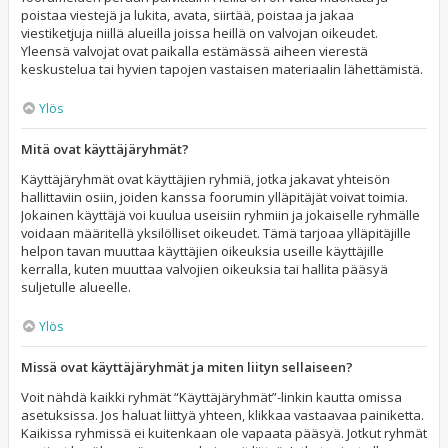
poistaa viestejä ja lukita, avata, siirtää, poistaa ja jakaa
viestiketjuja niillä alueilla joissa heillä on valvojan oikeudet.
Yleensä valvojat ovat paikalla estämässä aiheen vierestä
keskustelua tai hyvien tapojen vastaisen materiaalin lähettämistä.
Ylös
Mitä ovat käyttäjäryhmät?
Käyttäjäryhmät ovat käyttäjien ryhmiä, jotka jakavat yhteisön
hallittaviin osiin, joiden kanssa foorumin ylläpitäjät voivat toimia.
Jokainen käyttäjä voi kuulua useisiin ryhmiin ja jokaiselle ryhmälle
voidaan määritellä yksilölliset oikeudet. Tämä tarjoaa ylläpitäjille
helpon tavan muuttaa käyttäjien oikeuksia useille käyttäjille
kerralla, kuten muuttaa valvojien oikeuksia tai hallita pääsyä
suljetulle alueelle.
Ylös
Missä ovat käyttäjäryhmät ja miten liityn sellaiseen?
Voit nähdä kaikki ryhmät “Käyttäjäryhmät”-linkin kautta omissa
asetuksissa. Jos haluat liittyä yhteen, klikkaa vastaavaa painiketta.
Kaikissa ryhmissä ei kuitenkaan ole vapaata pääsyä. Jotkut ryhmät