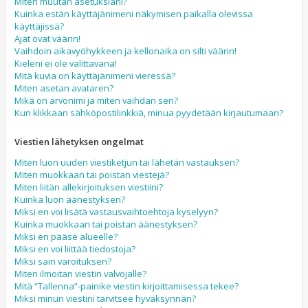
Miten muutan asetuksiani?
Kuinka estän käyttäjänimeni näkymisen paikalla olevissa
käyttäjissä?
Ajat ovat väärin!
Vaihdoin aikavyöhykkeen ja kellonaika on silti väärin!
Kieleni ei ole valittavana!
Mitä kuvia on käyttäjänimeni vieressä?
Miten asetan avataren?
Mikä on arvonimi ja miten vaihdan sen?
Kun klikkaan sähköpostilinkkiä, minua pyydetään kirjautumaan?
Viestien lähetyksen ongelmat
Miten luon uuden viestiketjun tai lähetän vastauksen?
Miten muokkaan tai poistan viestejä?
Miten liitän allekirjoituksen viestiini?
Kuinka luon äänestyksen?
Miksi en voi lisätä vastausvaihtoehtoja kyselyyn?
Kuinka muokkaan tai poistan äänestyksen?
Miksi en pääse alueelle?
Miksi en voi liittää tiedostoja?
Miksi sain varoituksen?
Miten ilmoitan viestin valvojalle?
Mitä “Tallenna”-painike viestin kirjoittamisessa tekee?
Miksi minun viestini tarvitsee hyväksynnän?