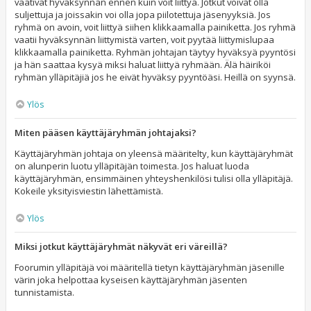
vaativat hyväksynnän ennen kuin voit liittyä. Jotkut voivat olla
suljettuja ja joissakin voi olla jopa piilotettuja jäsenyyksiä. Jos
ryhmä on avoin, voit liittyä siihen klikkaamalla painiketta. Jos ryhmä
vaatii hyväksynnän liittymistä varten, voit pyytää liittymislupaa
klikkaamalla painiketta. Ryhmän johtajan täytyy hyväksyä pyyntösi
ja hän saattaa kysyä miksi haluat liittyä ryhmään. Älä häiriköi
ryhmän ylläpitäjiä jos he eivät hyväksy pyyntöäsi. Heillä on syynsä.
Ylös
Miten pääsen käyttäjäryhmän johtajaksi?
Käyttäjäryhmän johtaja on yleensä määritelty, kun käyttäjäryhmät
on alunperin luotu ylläpitäjän toimesta. Jos haluat luoda
käyttäjäryhmän, ensimmäinen yhteyshenkilösi tulisi olla ylläpitäjä.
Kokeile yksityisviestin lähettämistä.
Ylös
Miksi jotkut käyttäjäryhmät näkyvät eri väreillä?
Foorumin ylläpitäjä voi määritellä tietyn käyttäjäryhmän jäsenille
värin joka helpottaa kyseisen käyttäjäryhmän jäsenten
tunnistamista.