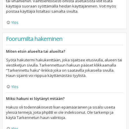
tai vihamiehiin. Vaihtoehtoisesti omista asetuksista voit lisätä
käyttäjiä suoraan syöttämällä heidän käyttäjänimen. Voit myös
poistaa käyttäjiä listaltasi samalta sivulta.
Ylös
Foorumilta hakeminen
Miten etsin alueelta tai alueilta?
Syötä hakutermi hakukenttään, joka sijaitsee etusivulla, alueen tai
viestiketjun sivulla. Tarkennettuun hakuun pääset klikkaamalla
“Tarkennettu haku”-linkkiä joka on saatavilla jokaisella sivulla.
Haun sijainti voi riippua käyttämästäsi tyylistä.
Ylös
Miksi hakuni ei löytänyt mitään?
Hakusi oli todennäköisesti liian epämääräinen ja sisälsi useita
yleisiä termejä, joita phpBB ei ole indeksoinut. Ole tarkempi ja
käytä Tarkennetun haun valintoja.
Ylös