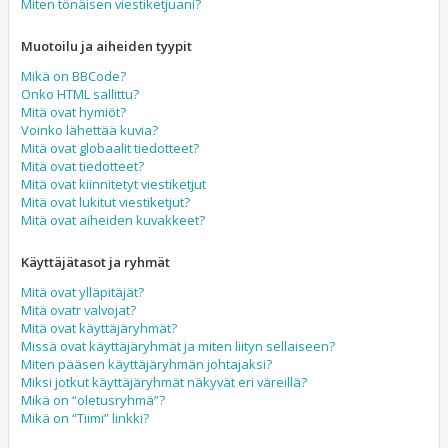
Miten tönäisen viestiketjuani?
Muotoilu ja aiheiden tyypit
Mikä on BBCode?
Onko HTML sallittu?
Mitä ovat hymiöt?
Voinko lähettää kuvia?
Mitä ovat globaalit tiedotteet?
Mitä ovat tiedotteet?
Mitä ovat kiinnitetyt viestiketjut
Mitä ovat lukitut viestiketjut?
Mitä ovat aiheiden kuvakkeet?
Käyttäjätasot ja ryhmät
Mitä ovat ylläpitäjät?
Mitä ovatr valvojat?
Mitä ovat käyttäjäryhmät?
Missä ovat käyttäjäryhmät ja miten liityn sellaiseen?
Miten pääsen käyttäjäryhmän johtajaksi?
Miksi jotkut käyttäjäryhmät näkyvät eri väreillä?
Mikä on “oletusryhmä”?
Mikä on “Tiimi” linkki?