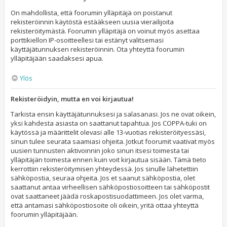
On mahdollista, että foorumin ylläpitäjä on poistanut
rekisteröinnin käytöstä estääkseen uusia vierailijoita
rekisteröitymästä. Foorumin ylläpitäjä on voinut myös asettaa
porttikiellon IP-osoitteellesi tai estänyt valitsemasi
käyttäjätunnuksen rekisteröinnin. Ota yhteyttä foorumin
ylläpitäjään saadaksesi apua.
Ylös
Rekisteröidyin, mutta en voi kirjautua!
Tarkista ensin käyttäjätunnuksesi ja salasanasi. Jos ne ovat oikein,
yksi kahdesta asiasta on saattanut tapahtua. Jos COPPA-tuki on
käytössä ja määrittelit olevasi alle 13-vuotias rekisteröityessäsi,
sinun tulee seurata saamiasi ohjeita. Jotkut foorumit vaativat myös
uusien tunnusten aktivoinnin joko sinun itsesi toimesta tai
ylläpitäjän toimesta ennen kuin voit kirjautua sisään. Tämä tieto
kerrottiin rekisteröitymisen yhteydessä. Jos sinulle lähetettiin
sähköpostia, seuraa ohjeita. Jos et saanut sähköpostia, olet
saattanut antaa virheellisen sähköpostiosoitteen tai sähköpostit
ovat saattaneet jäädä roskapostisuodattimeen. Jos olet varma,
että antamasi sähköpostiosoite oli oikein, yritä ottaa yhteyttä
foorumin ylläpitäjään.