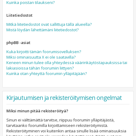
Kuinka poistan tilaukseni?
Liitetiedostot
Mitkä liitetiedostot ovat sallittuja tällä alueella?
Mistä löydän lähettämäni liitetiedostot?
phpBB -asiat
Kuka kirjoitti tämän foorumisovelluksen?
Miksi ominaisuutta X ei ole saatavilla?
Keneen minun tulee olla yhteydessä väärinkäytöstapauksissa tai
lakiasioissa tähän foorumiin liittyen?
Kuinka otan yhteyttä foorumin ylläpitäjään?
Kirjautumisen ja rekisteröitymisen ongelmat
Miksi minun pitää rekisteröityä?
Sinun ei välttämättä tarvitse, riippuu foorumin ylläpitäjästä,
tarvitaanko foorumilla kirjoittamiseen rekisteröitymistä.
Rekisteröityminen voi kuitenkin antaa sinulle lisää ominaisuuksia