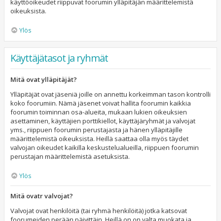
käyttöoikeudet riippuvat foorumin ylläpitäjän määrittelemistä
oikeuksista.
Ylös
Käyttäjätasot ja ryhmät
Mitä ovat ylläpitäjät?
Ylläpitäjät ovat jäseniä joille on annettu korkeimman tason kontrolli
koko foorumiin. Nämä jäsenet voivat hallita foorumin kaikkia
foorumin toiminnan osa-alueita, mukaan lukien oikeuksien
asettaminen, käyttäjien porttikiellot, käyttäjäryhmät ja valvojat
yms., riippuen foorumin perustajasta ja hänen ylläpitäjille
määrittelemistä oikeuksista. Heillä saattaa olla myös täydet
valvojan oikeudet kaikilla keskustelualueilla, riippuen foorumin
perustajan määrittelemistä asetuksista.
Ylös
Mitä ovatr valvojat?
Valvojat ovat henkilöitä (tai ryhmä henkilöitä) jotka katsovat
foorumeiden perään päivittäin. Heillä on on valta muokata ja