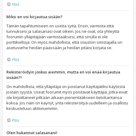
Ylös
Miksi en voi kirjautua sisään?
Tämän tapahtumiseen on useita syitä. Ensin, varmista että
tunnuksesi ja salasanasi ovat oikein. Jos ne ovat, ota yhteyttä
foorumin ylläpitäjään varmistaaksesi, että sinulla ei ole
porttikieltoja. On myös mahdollista, että sivuston omistajalla on
asetusvirhe heidän päässään ja heidän pitäisi korjata se.
Ylös
Rekisteröidyin joskus aiemmin, mutta en voi enää kirjautua
sisään?!
On mahdollista, että ylläpitäjä on poistanut käyttäjätilisi käytöstä
jostain syystä. Useat foorumit myös poistavat käyttäjiä, jotka eivät
ole kirjoittaneet pitkään aikaan pienentääkseen tietokantansa
kokoa. Jos näin on käynyt, yritä rekisteröityä uudelleen ja osallistu
keskusteluun aktiivisemmin.
Ylös
Olen hukannut salasanani!