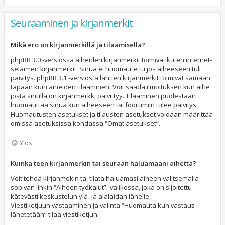
Seuraaminen ja kirjanmerkit
Mikä ero on kirjanmerkillä ja tilaamisella?
phpBB 3.0 -versiossa aiheiden kirjanmerkit toimivat kuten internet-
selaimen kirjanmerkit. Sinua ei huomautettu jos aiheeseen tuli
päivitys. phpBB 3.1 -versiosta lähtien kirjanmerkit toimivat samaan
tapaan kuin aiheiden tilaaminen. Voit saada ilmoituksen kun aihe
josta sinulla on kirjanmerkki päivittyy. Tilaaminen puolestaan
huomauttaa sinua kun aiheeseen tai foorumiin tulee päivitys.
Huomautusten asetukset ja tilausten asetukset voidaan määrittää
omissa asetuksissa kohdassa “Omat asetukset”.
Ylös
Kuinka teen kirjanmerkin tai seuraan haluamaani aihetta?
Voit tehdä kirjanmekin tai tilata haluamasi aiheen valitsemalla
sopivan linkin “Aiheen työkalut” -valikossa, joka on sijoitettu
kätevästi keskustelun ylä- ja alalaidan lähelle.
Viestiketjuun vastaaminen ja valinta “Huomauta kun vastaus
lähetetään” tilaa viestiketjun.