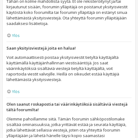
Tähän on kolme mahdollista syytä. Et ole rekisteröitynyt ja/tai
kirjautunut sisään, foorumin ylläpitäjä on poistanut yksityisviestit
käytöstä koko foorumilta tai foorumin ylläpitäjä on estänyt sinua
lähettämästä yksityisviestejä. Ota yhteyttä foorumin ylläpitäjään
saadaksesi lisätietoja.
Ylös
Saan yksityisviestejä joita en halua!
Voit automaattisesti poistaa yksityisviestit tietyltä käyttäjältä
käyttämällä käyttäjänhallinnan viestisääntöjä. Jos saat
väärinkäytöksiä sisältäviä viestejä tietyltä käyttäjältä, voit
raportoida viestit valvojille. Heillä on oikeudet estää käyttäjiä
lähettämästä yksityisviestejä.
Ylös
Olen saanut roskapostia tai väärinkäytöksiä sisältäviä viestejä
tältä foorumilta!
Olemme pahoillamme siitä. Tämän foorumin sähköpostilomake
sisältää ominaisuuksia, jotka yrittävät estää ja seurata käyttäjiä,
jotka lähettävät sellaisia viestejä, joten ota yhteyttä foorumin
ylläpitäjään ja lähetä hänelle täysi kopio saamastasi