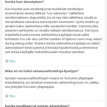
Kuinka luon äänestyksen?
Kun kirjoitat uuta viestiketjua tai muokkaat viestiketjun
ensimmäistä viestiä, klikkaa "Luo äänestys"-välilehteä
viestilomakkeen alapuolella. Jos et näe tätä välilehteä, sinulla ei
ole tarvittavia oikeuksia äänestysten luomiseen. Syötä otsikko ja
ainakin kaksi vaihtoehtoa niille varattuihin kenttiin. Varmista että
jokainen vaihtoehto on omalla rivillään tekstikentässä. Voit myös
määritellä kuinka monta vaihtoehtoa käyttäjät voivat valita
kohdasta You can also set the number of options users may select
during voting under “Kuinka monta vaihtoehtoa käyttäjä voi valita”,
äänestyksen kesto päivinä (0 kestää loputtomasti) ja viimeisenä
voit antaa käyttäjille mahdollisuuden muuttaa ääntään.
Ylös
Miksi en voi lisätä vastausvaihtoehtoja kyselyyn?
Kyselyn vastausvaihtoehtojen määrä on foorumin ylläpitäjän
määrittelemä. Jos tarvitset enemmän vaihtoehtoja kuin on sallittu,
ota yhteyttä foorumin ylläpitäjään.
Ylös
Kuinka muokkaan tai poistan äänestyksen?