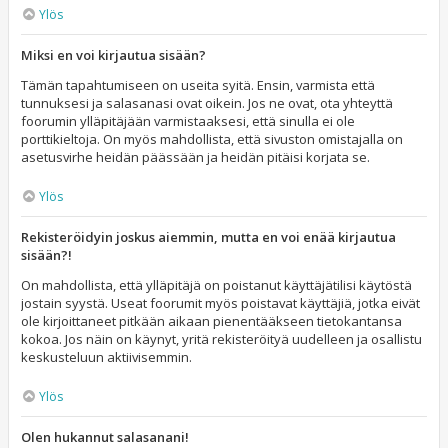
Ylös
Miksi en voi kirjautua sisään?
Tämän tapahtumiseen on useita syitä. Ensin, varmista että
tunnuksesi ja salasanasi ovat oikein. Jos ne ovat, ota yhteyttä
foorumin ylläpitäjään varmistaaksesi, että sinulla ei ole
porttikieltoja. On myös mahdollista, että sivuston omistajalla on
asetusvirhe heidän päässään ja heidän pitäisi korjata se.
Ylös
Rekisteröidyin joskus aiemmin, mutta en voi enää kirjautua
sisään?!
On mahdollista, että ylläpitäjä on poistanut käyttäjätilisi käytöstä
jostain syystä. Useat foorumit myös poistavat käyttäjiä, jotka eivät
ole kirjoittaneet pitkään aikaan pienentääkseen tietokantansa
kokoa. Jos näin on käynyt, yritä rekisteröityä uudelleen ja osallistu
keskusteluun aktiivisemmin.
Ylös
Olen hukannut salasanani!