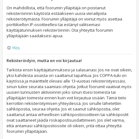
On mahdollista, että foorumin ylläpitäjä on poistanut
rekisteröinnin käytöstä estääkseen uusia vierailijoita
rekisteröitymästä. Foorumin ylläpitäjä on voinut myös asettaa
porttikiellon IP-osoitteellesi tai estänyt valitsemasi
käyttäjätunnuksen rekisteröinnin. Ota yhteyttä foorumin
ylläpitäjään saadaksesi apua.
Ylös
Rekisteröidyin, mutta en voi kirjautua!
Tarkista ensin käyttäjätunnuksesi ja salasanasi. Jos ne ovat oikein,
yksi kahdesta asiasta on saattanut tapahtua. Jos COPPA-tuki on
käytössä ja määrittelit olevasi alle 13-vuotias rekisteröityessäsi,
sinun tulee seurata saamiasi ohjeita. Jotkut foorumit vaativat myös
uusien tunnusten aktivoinnin joko sinun itsesi toimesta tai
ylläpitäjän toimesta ennen kuin voit kirjautua sisään. Tämä tieto
kerrottiin rekisteröitymisen yhteydessä. Jos sinulle lähetettiin
sähköpostia, seuraa ohjeita. Jos et saanut sähköpostia, olet
saattanut antaa virheellisen sähköpostiosoitteen tai sähköpostit
ovat saattaneet jäädä roskapostisuodattimeen. Jos olet varma,
että antamasi sähköpostiosoite oli oikein, yritä ottaa yhteyttä
foorumin ylläpitäjään.