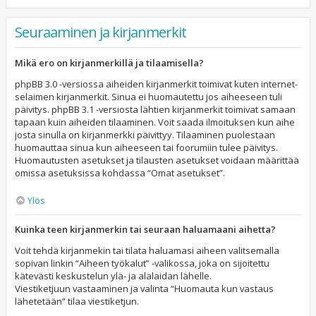
Seuraaminen ja kirjanmerkit
Mikä ero on kirjanmerkillä ja tilaamisella?
phpBB 3.0 -versiossa aiheiden kirjanmerkit toimivat kuten internet-
selaimen kirjanmerkit. Sinua ei huomautettu jos aiheeseen tuli
päivitys. phpBB 3.1 -versiosta lähtien kirjanmerkit toimivat samaan
tapaan kuin aiheiden tilaaminen. Voit saada ilmoituksen kun aihe
josta sinulla on kirjanmerkki päivittyy. Tilaaminen puolestaan
huomauttaa sinua kun aiheeseen tai foorumiin tulee päivitys.
Huomautusten asetukset ja tilausten asetukset voidaan määrittää
omissa asetuksissa kohdassa “Omat asetukset”.
Ylös
Kuinka teen kirjanmerkin tai seuraan haluamaani aihetta?
Voit tehdä kirjanmekin tai tilata haluamasi aiheen valitsemalla
sopivan linkin “Aiheen työkalut” -valikossa, joka on sijoitettu
kätevästi keskustelun ylä- ja alalaidan lähelle.
Viestiketjuun vastaaminen ja valinta “Huomauta kun vastaus
lähetetään” tilaa viestiketjun.