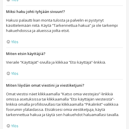
Miksi haku johti tyhjään sivuun!?
Hakusi palautti liian monta tulosta ja palvelin ei pystynyt
käsittelemään niitä. Käytä “Tarkennettua hakua” ja ole tarkempi
hakuehdoissa ja alueissa joilta etsit.
Ylös
Miten etsin käyttäjiä?
Vieraile “Käyttäjät”-sivulla ja klikkaa “Etsi käyttäjä”-linkkiä.
Ylös
Miten löydän omat viestini ja viestiketjuni?
Omat viestisi näet klikkaamalla “Katso omia viestejäsi”-linkkiä
omissa asetuksissa tai klikkaamalla “Etsi käyttäjän viesteistä”-
linkkiä omalla profiilisivullasi tai klikkaamalla “Pikalinkit”-valikkoa
foorumin ylälaidassa. Etsiäksesi omia viestiketjuja, käytä
tarkennettua hakua ja täytä sen hakuehdot haluamallasi tavalla.
Ylös