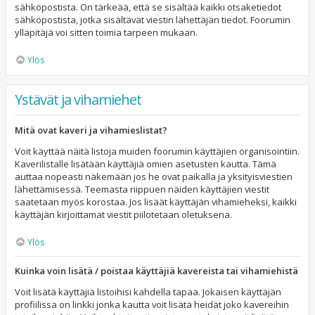
sähköpostista. On tärkeää, että se sisältää kaikki otsaketiedot
sähköpostista, jotka sisältävät viestin lähettäjän tiedot. Foorumin
ylläpitäjä voi sitten toimia tarpeen mukaan.
Ylös
Ystävät ja vihamiehet
Mitä ovat kaveri ja vihamieslistat?
Voit käyttää näitä listoja muiden foorumin käyttäjien organisointiin.
Kaverilistalle lisätään käyttäjiä omien asetusten kautta. Tämä
auttaa nopeasti näkemään jos he ovat paikalla ja yksityisviestien
lähettämisessä. Teemasta riippuen näiden käyttäjien viestit
saatetaan myös korostaa. Jos lisäät käyttäjän vihamieheksi, kaikki
käyttäjän kirjoittamat viestit piilotetaan oletuksena.
Ylös
Kuinka voin lisätä / poistaa käyttäjiä kavereista tai vihamiehistä
Voit lisätä käyttäjiä listoihisi kahdella tapaa. Jokaisen käyttäjän
profiilissa on linkki jonka kautta voit lisätä heidät joko kavereihin