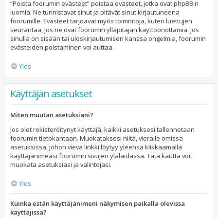
“Poista foorumin evästeet” poistaa evästeet, jotka ovat phpBB:n
luomia. Ne tunnistavat sinut ja pitävät sinut kirjautuneena
foorumille. Evästeet tarjoavat myös toimintoja, kuten luettujen
seurantaa, jos ne ovat foorumin ylläpitäjän käyttöönottamia. Jos
sinulla on sisään tai uloskirjautumisen kanssa ongelmia, foorumin
evästeiden poistaminen voi auttaa.
Ylös
Käyttäjän asetukset
Miten muutan asetuksiani?
Jos olet rekisteröitynyt käyttäjä, kaikki asetuksesi tallennetaan
foorumin tietokantaan. Muokataksesi niitä, vieraile omissa
asetuksissa, johon vievä linkki löytyy yleensä klikkaamalla
käyttäjänimeäsi foorumin sivujen ylälaidassa. Tätä kautta voit
muokata asetuksiasi ja valintojasi.
Ylös
Kuinka estän käyttäjänimeni näkymisen paikalla olevissa
käyttäjissä?