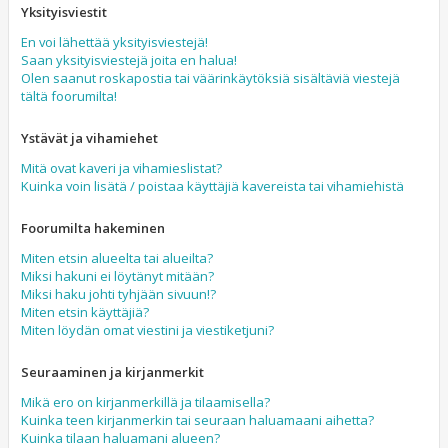
Yksityisviestit
En voi lähettää yksityisviestejä!
Saan yksityisviestejä joita en halua!
Olen saanut roskapostia tai väärinkäytöksiä sisältäviä viestejä
tältä foorumilta!
Ystävät ja vihamiehet
Mitä ovat kaveri ja vihamieslistat?
Kuinka voin lisätä / poistaa käyttäjiä kavereista tai vihamiehistä
Foorumilta hakeminen
Miten etsin alueelta tai alueilta?
Miksi hakuni ei löytänyt mitään?
Miksi haku johti tyhjään sivuun!?
Miten etsin käyttäjiä?
Miten löydän omat viestini ja viestiketjuni?
Seuraaminen ja kirjanmerkit
Mikä ero on kirjanmerkillä ja tilaamisella?
Kuinka teen kirjanmerkin tai seuraan haluamaani aihetta?
Kuinka tilaan haluamani alueen?