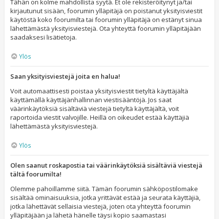
Tähän on kolme mahdollista syytä. Et ole rekisteröitynyt ja/tai
kirjautunut sisään, foorumin ylläpitäjä on poistanut yksityisviestit
käytöstä koko foorumilta tai foorumin ylläpitäjä on estänyt sinua
lähettämästä yksityisviestejä. Ota yhteyttä foorumin ylläpitäjään
saadaksesi lisätietoja.
Ylös
Saan yksityisviestejä joita en halua!
Voit automaattisesti poistaa yksityisviestit tietyltä käyttäjältä
käyttämällä käyttäjänhallinnan viestisääntöjä. Jos saat
väärinkäytöksiä sisältäviä viestejä tietyltä käyttäjältä, voit
raportoida viestit valvojille. Heillä on oikeudet estää käyttäjiä
lähettämästä yksityisviestejä.
Ylös
Olen saanut roskapostia tai väärinkäytöksiä sisältäviä viestejä
tältä foorumilta!
Olemme pahoillamme siitä. Tämän foorumin sähköpostilomake
sisältää ominaisuuksia, jotka yrittävät estää ja seurata käyttäjiä,
jotka lähettävät sellaisia viestejä, joten ota yhteyttä foorumin
ylläpitäjään ja lähetä hänelle täysi kopio saamastasi