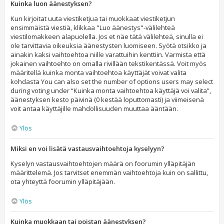
Kuinka luon äänestyksen?
Kun kirjoitat uuta viestiketjua tai muokkaat viestiketjun
ensimmäistä viestiä, klikkaa "Luo äänestys"-välilehteä
viestilomakkeen alapuolella. Jos et näe tätä välilehteä, sinulla ei
ole tarvittavia oikeuksia äänestysten luomiseen. Syötä otsikko ja
ainakin kaksi vaihtoehtoa niille varattuihin kenttiin. Varmista että
jokainen vaihtoehto on omalla rivillään tekstikentässä. Voit myös
määritellä kuinka monta vaihtoehtoa käyttäjät voivat valita
kohdasta You can also set the number of options users may select
during voting under “Kuinka monta vaihtoehtoa käyttäjä voi valita”,
äänestyksen kesto päivinä (0 kestää loputtomasti) ja viimeisenä
voit antaa käyttäjille mahdollisuuden muuttaa ääntään.
Ylös
Miksi en voi lisätä vastausvaihtoehtoja kyselyyn?
Kyselyn vastausvaihtoehtojen määrä on foorumin ylläpitäjän
määrittelemä. Jos tarvitset enemmän vaihtoehtoja kuin on sallittu,
ota yhteyttä foorumin ylläpitäjään.
Ylös
Kuinka muokkaan tai poistan äänestyksen?