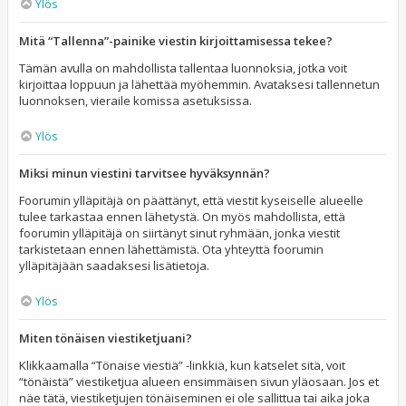
Ylös
Mitä “Tallenna”-painike viestin kirjoittamisessa tekee?
Tämän avulla on mahdollista tallentaa luonnoksia, jotka voit
kirjoittaa loppuun ja lähettää myöhemmin. Avataksesi tallennetun
luonnoksen, vieraile komissa asetuksissa.
Ylös
Miksi minun viestini tarvitsee hyväksynnän?
Foorumin ylläpitäjä on päättänyt, että viestit kyseiselle alueelle
tulee tarkastaa ennen lähetystä. On myös mahdollista, että
foorumin ylläpitäjä on siirtänyt sinut ryhmään, jonka viestit
tarkistetaan ennen lähettämistä. Ota yhteyttä foorumin
ylläpitäjään saadaksesi lisätietoja.
Ylös
Miten tönäisen viestiketjuani?
Klikkaamalla “Tönaise viestiä” -linkkiä, kun katselet sitä, voit
“tönäistä” viestiketjua alueen ensimmäisen sivun yläosaan. Jos et
näe tätä, viestiketjujen tönäiseminen ei ole sallittua tai aika joka