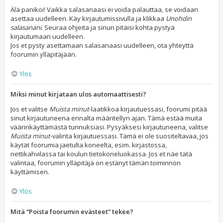
Älä panikoi! Vaikka salasanaasi ei voida palauttaa, se voidaan
asettaa uudelleen. Käy kirjautumissivulla ja klikkaa
Unohdin
salasanani
. Seuraa ohjeita ja sinun pitäisi kohta pystyä
kirjautumaan uudelleen.
Jos et pysty asettamaan salasanaasi uudelleen, ota yhteyttä
foorumin ylläpitäjään.
Ylös
Miksi minut kirjataan ulos automaattisesti?
Jos et valitse
Muista minut
-laatikkoa kirjautuessasi, foorumi pitää
sinut kirjautuneena ennalta määritellyn ajan. Tämä estää muita
väärinkäyttämästä tunnuksiasi. Pysyäksesi kirjautuneena, valitse
Muista minut
-valinta kirjautuessasi. Tämä ei ole suositeltavaa, jos
käytät foorumia jaetulta koneelta, esim. kirjastossa,
nettikahvilassa tai koulun tietokoneluokassa. Jos et näe tätä
valintaa, foorumin ylläpitäjä on estänyt tämän toiminnon
käyttämisen.
Ylös
Mitä “Poista foorumin evästeet” tekee?