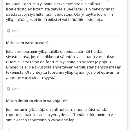
mukaan. Foorumin ylläpitäjä ei välttämättä ole sallinut
liitetiedostojen liittämistä tietyllä alueella tai vain tietyt ryhmät
saattavat pystyä liittämään tiedostoja. Ota yhteyttä foorumin
ylläpitäjään jos et tiedä miksi et voi lisätä liitetiedostoja.
Ylös
Miksi sain varoituksen?
Jokaisen foorumin ylläpitäjällä on omat säännöt heidän
sivustollensa. Jos olet rikkonut sääntöä, voit saada varoituksen.
Huomioi, että tämä on foorumin ylläpitäjän päätös ja phpBB
Limitedillä ei ole sivustolla annettavien varoitusten kanssa mitään
tekemistä. Ota yhteyttä foorumin ylläpitäjään, jos olet epävarma
annetun varoituksen syystä.
Ylös
Miten ilmoitan viestin valvojalle?
Jos foorumin ylläpitäjä on sallinut sen, sinun pitäisi nähdä
raportointipainike viestin yhteydessä. Tämän klikkaaminen vie
sinut viestin raportoinnin vaiheiden läpi.