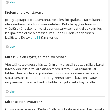
Ylös
Kieleni ei ole valittavana!
Joko ylläpitäjä ei ole asentanut kielellesi kielipakettia tai kukaan ei
ole kääntänyt tätä foorumia kielellesi. Kokeile pyytää foorumin
ylläpitäjältä, josko hän voisi asentaa tarvitsemasi kielipaketin. Jos
kielipakettia ei ole olemassa, voit luoda uuden käännöksen.
Lisätietoja löytyy
phpBB
®:n sivuilta.
Ylös
Mitä kuvia on käyttäjänimeni vieressä?
Viestejä katsottaessa käyttäjänimen vieressä saattaa näkyä kaksi
kuvaa. Yksi niistä voi olla arvonimeesi liitetty kuva esimerkiksi
tähtien, laatikoiden tai pisteiden muodossa viestimäärästäsi tai
statuksestasi riippuen. Toinen, yleensä isompi kuva on avatar ja
on yleensä uniikki tai henkilökohtainen jokaisella käyttäjällä.
Ylös
Miten asetan avataren?
Omissa asetuksissa, “Profiilin” alla, voit lisätä avataren käyttämällä