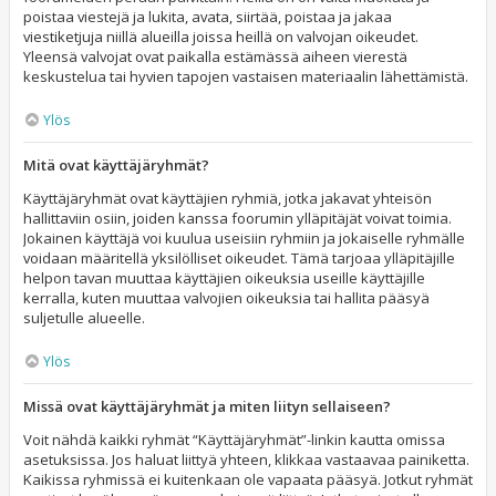
poistaa viestejä ja lukita, avata, siirtää, poistaa ja jakaa
viestiketjuja niillä alueilla joissa heillä on valvojan oikeudet.
Yleensä valvojat ovat paikalla estämässä aiheen vierestä
keskustelua tai hyvien tapojen vastaisen materiaalin lähettämistä.
Ylös
Mitä ovat käyttäjäryhmät?
Käyttäjäryhmät ovat käyttäjien ryhmiä, jotka jakavat yhteisön
hallittaviin osiin, joiden kanssa foorumin ylläpitäjät voivat toimia.
Jokainen käyttäjä voi kuulua useisiin ryhmiin ja jokaiselle ryhmälle
voidaan määritellä yksilölliset oikeudet. Tämä tarjoaa ylläpitäjille
helpon tavan muuttaa käyttäjien oikeuksia useille käyttäjille
kerralla, kuten muuttaa valvojien oikeuksia tai hallita pääsyä
suljetulle alueelle.
Ylös
Missä ovat käyttäjäryhmät ja miten liityn sellaiseen?
Voit nähdä kaikki ryhmät “Käyttäjäryhmät”-linkin kautta omissa
asetuksissa. Jos haluat liittyä yhteen, klikkaa vastaavaa painiketta.
Kaikissa ryhmissä ei kuitenkaan ole vapaata pääsyä. Jotkut ryhmät