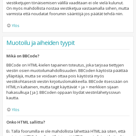
viestiketjujen tönäisemisen välillä vaaditaan ei ole vielä kulunut.
On myös mahdollista nostaa viestiketjua vastaamalla siihen, mutta
varmista että noudatat foorumin sääntöjä jos päätät tehdä niin.
Ylös
Muotoilu ja aiheiden tyypit
Mikä on BBCode?
BBCode on HTML-kielen tapainen toteutus, joka tarjoaa tiettyjen
viestin osien muotoilumahdollisuuden. BBCoden käytöstä päättää
ylläpitäjä, mutta se voidaan ottaa pois käytöstä myös
viestikohtaisesti viestin kirjoituslomakkeella. BBCode itsessään on
HTML:n kaltainen, mutta tagit käyttävät < ja > merkkien sijaan
hakasulkuja [ ja ]. BBCoden oppaan löydät viestinlähetyssivun
kautta.
Ylös
Onko HTML sallittu?
Ei. Tällä foorumilla ei ole mahdollista lähettää HTML:ää siten, että