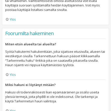
tai vihamiehiin. Vaihtoehtoisesti omista asetuksista voit lisätä
käyttäjiä suoraan syöttämällä heidän käyttäjänimen. Voit myös
poistaa käyttäjiä listaltasi samalta sivulta.
Ylös
Foorumilta hakeminen
Miten etsin alueelta tai alueilta?
Syötä hakutermi hakukenttään, joka sijaitsee etusivulla, alueen tai
viestiketjun sivulla. Tarkennettuun hakuun pääset klikkaamalla
“Tarkennettu haku”-linkkiä joka on saatavilla jokaisella sivulla.
Haun sijainti voi riippua käyttämästäsi tyylistä.
Ylös
Miksi hakuni ei löytänyt mitään?
Hakusi oli todennäköisesti liian epämääräinen ja sisälsi useita
yleisiä termejä, joita phpBB ei ole indeksoinut. Ole tarkempi ja
käytä Tarkennetun haun valintoja.
Ylös