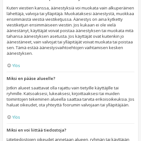
Kuten viestien kanssa, äänestyksiä voi muokata vain alkuperäinen
lähettäjä, valvoja tai ylläpitäjä. Muokataksesi äänestystä, muokkaa
ensimmäistä viestiä viestiketjussa. Äänestys on aina kytketty
viestiketjun ensimmäiseen viestiin. Jos kukaan ei ole vielä
äänestänyt, käyttäjät voivat poistaa äänestyksen tai muokata mitä
tahansa äänestyksen asetusta. Jos käyttäjät ovat kuitenkin jo
äänestäneet, vain valvojat tai ylläpitäjät voivat muokata tai poistaa
sen. Tämä estää äänestysvaihtoehtojen vaihtamisen kesken
äänestyksen.
Ylös
Miksi en pääse alueelle?
Jotkin alueet saattavat olla rajattu vain tietyille käyttäjille tai
ryhmille. Katsoaksesi, lukeaksesi, kirjoittaaksesi tai muiden
toimintojen tekeminen alueella saattaa tarvita erikoisoikeuksia. Jos
haluat oikeudet, ota yhteyttä foorumin valvojaan tai ylläpitäjään.
Ylös
Miksi en voi liittää tiedostoja?
Liitetiedostojen oikeudet annetaan alueen, ryhmän tai käyttäjän