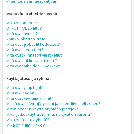
Miten tönäisen viestiketjuani?
Muotoilu ja aiheiden tyypit
Mikä on BBCode?
Onko HTML sallittu?
Mitä ovat hymiöt?
Voinko lähettää kuvia?
Mitä ovat globaalit tiedotteet?
Mitä ovat tiedotteet?
Mitä ovat kiinnitetyt viestiketjut
Mitä ovat lukitut viestiketjut?
Mitä ovat aiheiden kuvakkeet?
Käyttäjätasot ja ryhmät
Mitä ovat ylläpitäjät?
Mitä ovatr valvojat?
Mitä ovat käyttäjäryhmät?
Missä ovat käyttäjäryhmät ja miten liityn sellaiseen?
Miten pääsen käyttäjäryhmän johtajaksi?
Miksi jotkut käyttäjäryhmät näkyvät eri väreillä?
Mikä on “oletusryhmä”?
Mikä on “Tiimi” linkki?