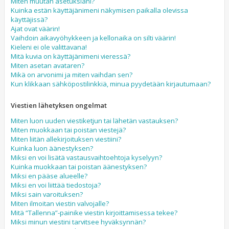
Miten muutan asetuksiani?
Kuinka estän käyttäjänimeni näkymisen paikalla olevissa
käyttäjissä?
Ajat ovat väärin!
Vaihdoin aikavyöhykkeen ja kellonaika on silti väärin!
Kieleni ei ole valittavana!
Mitä kuvia on käyttäjänimeni vieressä?
Miten asetan avataren?
Mikä on arvonimi ja miten vaihdan sen?
Kun klikkaan sähköpostilinkkiä, minua pyydetään kirjautumaan?
Viestien lähetyksen ongelmat
Miten luon uuden viestiketjun tai lähetän vastauksen?
Miten muokkaan tai poistan viestejä?
Miten liitän allekirjoituksen viestiini?
Kuinka luon äänestyksen?
Miksi en voi lisätä vastausvaihtoehtoja kyselyyn?
Kuinka muokkaan tai poistan äänestyksen?
Miksi en pääse alueelle?
Miksi en voi liittää tiedostoja?
Miksi sain varoituksen?
Miten ilmoitan viestin valvojalle?
Mitä “Tallenna”-painike viestin kirjoittamisessa tekee?
Miksi minun viestini tarvitsee hyväksynnän?