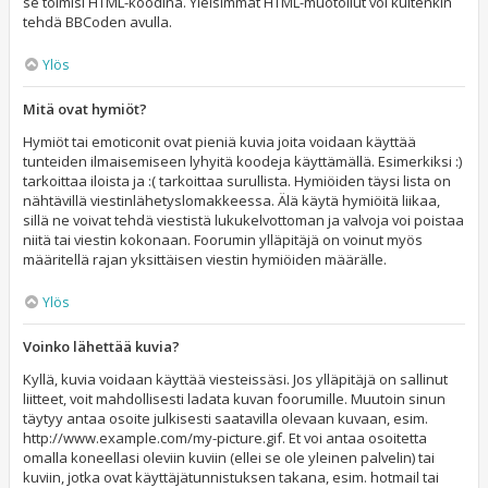
se toimisi HTML-koodina. Yleisimmät HTML-muotoilut voi kuitenkin
tehdä BBCoden avulla.
Ylös
Mitä ovat hymiöt?
Hymiöt tai emoticonit ovat pieniä kuvia joita voidaan käyttää
tunteiden ilmaisemiseen lyhyitä koodeja käyttämällä. Esimerkiksi :)
tarkoittaa iloista ja :( tarkoittaa surullista. Hymiöiden täysi lista on
nähtävillä viestinlähetyslomakkeessa. Älä käytä hymiöitä liikaa,
sillä ne voivat tehdä viestistä lukukelvottoman ja valvoja voi poistaa
niitä tai viestin kokonaan. Foorumin ylläpitäjä on voinut myös
määritellä rajan yksittäisen viestin hymiöiden määrälle.
Ylös
Voinko lähettää kuvia?
Kyllä, kuvia voidaan käyttää viesteissäsi. Jos ylläpitäjä on sallinut
liitteet, voit mahdollisesti ladata kuvan foorumille. Muutoin sinun
täytyy antaa osoite julkisesti saatavilla olevaan kuvaan, esim.
http://www.example.com/my-picture.gif. Et voi antaa osoitetta
omalla koneellasi oleviin kuviin (ellei se ole yleinen palvelin) tai
kuviin, jotka ovat käyttäjätunnistuksen takana, esim. hotmail tai