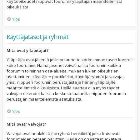
käyttöoikeudet riippuvat foorumin ylläpitäjän määrittelemistä
oikeuksista.
Ylös
Käyttäjätasot ja ryhmät
Mitä ovat ylläpitäjät?
Ylläpitäjät ovat jäseniä joille on annettu korkeimman tason kontrolli
koko foorumiin. Nämä jäsenet voivat hallita foorumin kaikkia
foorumin toiminnan osa-alueita, mukaan lukien oikeuksien
asettaminen, käyttäjien porttikiellot, käyttäjäryhmät ja valvojat
yms., riippuen foorumin perustajasta ja hänen ylläpitäjille
määrittelemistä oikeuksista. Heillä saattaa olla myös täydet
valvojan oikeudet kaikilla keskustelualueilla, riippuen foorumin
perustajan määrittelemistä asetuksista.
Ylös
Mitä ovatr valvojat?
Valvojat ovat henkilöitä (tai ryhmä henkilöitä) jotka katsovat
foorumeiden perään päivittäin. Heillä on on valta muokata ja