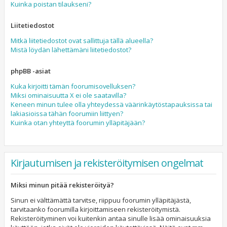
Kuinka poistan tilaukseni?
Liitetiedostot
Mitkä liitetiedostot ovat sallittuja tällä alueella?
Mistä löydän lähettämäni liitetiedostot?
phpBB -asiat
Kuka kirjoitti tämän foorumisovelluksen?
Miksi ominaisuutta X ei ole saatavilla?
Keneen minun tulee olla yhteydessä väärinkäytöstapauksissa tai
lakiasioissa tähän foorumiin liittyen?
Kuinka otan yhteyttä foorumin ylläpitäjään?
Kirjautumisen ja rekisteröitymisen ongelmat
Miksi minun pitää rekisteröityä?
Sinun ei välttämättä tarvitse, riippuu foorumin ylläpitäjästä,
tarvitaanko foorumilla kirjoittamiseen rekisteröitymistä.
Rekisteröityminen voi kuitenkin antaa sinulle lisää ominaisuuksia