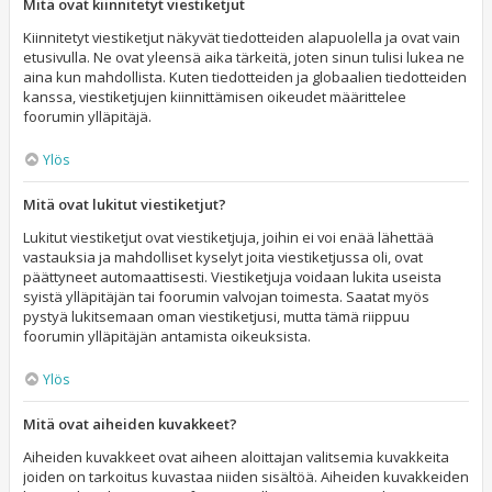
Mitä ovat kiinnitetyt viestiketjut
Kiinnitetyt viestiketjut näkyvät tiedotteiden alapuolella ja ovat vain
etusivulla. Ne ovat yleensä aika tärkeitä, joten sinun tulisi lukea ne
aina kun mahdollista. Kuten tiedotteiden ja globaalien tiedotteiden
kanssa, viestiketjujen kiinnittämisen oikeudet määrittelee
foorumin ylläpitäjä.
Ylös
Mitä ovat lukitut viestiketjut?
Lukitut viestiketjut ovat viestiketjuja, joihin ei voi enää lähettää
vastauksia ja mahdolliset kyselyt joita viestiketjussa oli, ovat
päättyneet automaattisesti. Viestiketjuja voidaan lukita useista
syistä ylläpitäjän tai foorumin valvojan toimesta. Saatat myös
pystyä lukitsemaan oman viestiketjusi, mutta tämä riippuu
foorumin ylläpitäjän antamista oikeuksista.
Ylös
Mitä ovat aiheiden kuvakkeet?
Aiheiden kuvakkeet ovat aiheen aloittajan valitsemia kuvakkeita
joiden on tarkoitus kuvastaa niiden sisältöä. Aiheiden kuvakkeiden