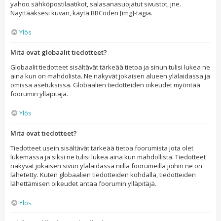
yahoo sähköpostilaatikot, salasanasuojatut sivustot, jne.
Näyttääksesi kuvan, käytä BBCoden [img]-tagia.
Ylös
Mitä ovat globaalit tiedotteet?
Globaalit tiedotteet sisältävät tärkeää tietoa ja sinun tulisi lukea ne
aina kun on mahdolista. Ne näkyvät jokaisen alueen ylälaidassa ja
omissa asetuksissa. Globaalien tiedotteiden oikeudet myöntää
foorumin ylläpitäjä.
Ylös
Mitä ovat tiedotteet?
Tiedotteet usein sisältävät tärkeää tietoa foorumista jota olet
lukemassa ja siksi ne tulisi lukea aina kun mahdollista. Tiedotteet
näkyvät jokaisen sivun ylälaidassa niillä foorumeilla joihin ne on
lähetetty. Kuten globaalien tiedotteiden kohdalla, tiedotteiden
lähettämisen oikeudet antaa foorumin ylläpitäjä.
Ylös