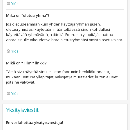
Ylös
Mikä on “oletusryhmä”?
Jos olet useamman kuin yhden käyttäjäryhmän jäsen,
oletusryhmääsi käytetään määriteltäessä sinun kohdallasi
käytettävää ryhmäväriä ja titteliä. Foorumin ylläpitäjä saattaa
antaa sinulle oikeudet vaihtaa oletusryhmääsi omista asetuksista.
Ylös
Mikä on “Tiimi” linkki?
Tämä sivu näyttää sinulle listan foorumin henkilökunnasta,
mukaanluettuna ylläpitäjät, valvojat ja muut tiedot, kuten alueet
joita he valvovat.
Ylös
Yksityisviestit
En voi lähettää yksityisviestejä!