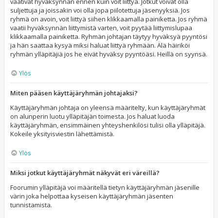
vaativat hyväksynnän ennen kuin voit liittyä. Jotkut voivat olla
suljettuja ja joissakin voi olla jopa piilotettuja jäsenyyksiä. Jos
ryhmä on avoin, voit liittyä siihen klikkaamalla painiketta. Jos ryhmä
vaatii hyväksynnän liittymistä varten, voit pyytää liittymislupaa
klikkaamalla painiketta. Ryhmän johtajan täytyy hyväksyä pyyntösi
ja hän saattaa kysyä miksi haluat liittyä ryhmään. Älä häiriköi
ryhmän ylläpitäjiä jos he eivät hyväksy pyyntöäsi. Heillä on syynsä.
Ylös
Miten pääsen käyttäjäryhmän johtajaksi?
Käyttäjäryhmän johtaja on yleensä määritelty, kun käyttäjäryhmät
on alunperin luotu ylläpitäjän toimesta. Jos haluat luoda
käyttäjäryhmän, ensimmäinen yhteyshenkilösi tulisi olla ylläpitäjä.
Kokeile yksityisviestin lähettämistä.
Ylös
Miksi jotkut käyttäjäryhmät näkyvät eri väreillä?
Foorumin ylläpitäjä voi määritellä tietyn käyttäjäryhmän jäsenille
värin joka helpottaa kyseisen käyttäjäryhmän jäsenten
tunnistamista.