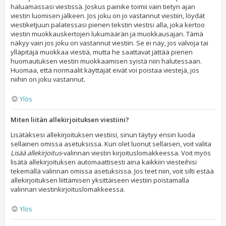
haluamassasi viestissä. Joskus painike toimii vain tietyn ajan
viestin luomisen jälkeen. Jos joku on jo vastannut viestiin, löydät
viestiketjuun palatessasi pienen tekstin viestisi alla, joka kertoo
viestin muokkauskertojen lukumäärän ja muokkausajan. Tämä
näkyy vain jos joku on vastannut viestiin. Se ei näy, jos valvoja tai
ylläpitäjä muokkaa viestiä, mutta he saattavat jättää pienen
huomautuksen viestin muokkaamisen syistä niin halutessaan.
Huomaa, että normaalit käyttäjät eivät voi poistaa viestejä, jos
niihin on joku vastannut.
Ylös
Miten liitän allekirjoituksen viestiini?
Lisätäksesi allekirjoituksen viestiisi, sinun täytyy ensin luoda
sellainen omissa asetuksissa. Kun olet luonut sellaisen, voit valita
Lisää allekirjoitus
-valinnan viestin kirjoituslomakkeessa. Voit myös
lisätä allekirjoituksen automaattisesti aina kaikkiin viesteihisi
tekemällä valinnan omissa asetuksissa. Jos teet niin, voit silti estää
allekirjoituksen liittämisen yksittäiseen viestiin poistamalla
valinnan viestinkirjoituslomakkeessa.
Ylös