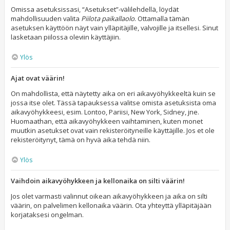
Omissa asetuksissasi, “Asetukset”-välilehdellä, löydät
mahdollisuuden valita
Piilota paikallaolo
. Ottamalla tämän
asetuksen käyttöön näyt vain ylläpitäjille, valvojille ja itsellesi. Sinut
lasketaan piilossa oleviin käyttäjiin.
Ylös
Ajat ovat väärin!
On mahdollista, että näytetty aika on eri aikavyöhykkeeltä kuin se
jossa itse olet. Tässä tapauksessa valitse omista asetuksista oma
aikavyöhykkeesi, esim. Lontoo, Pariisi, New York, Sidney, jne.
Huomaathan, että aikavyöhykkeen vaihtaminen, kuten monet
muutkin asetukset ovat vain rekisteröityneille käyttäjille. Jos et ole
rekisteröitynyt, tämä on hyvä aika tehdä niin.
Ylös
Vaihdoin aikavyöhykkeen ja kellonaika on silti väärin!
Jos olet varmasti valinnut oikean aikavyöhykkeen ja aika on silti
väärin, on palvelimen kellonaika väärin. Ota yhteyttä ylläpitäjään
korjataksesi ongelman.