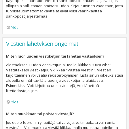
käyttäjille sisäänrakennetulla sähköpostilomakkeella ja vain jos
ylläpitäjä sallii tämän ominaisuuden. Kirjautuminen vaaditaan, jotta
tunnistautumattomat käyttäjät eivät voisi väärinkäyttää
sähköpostijärjestelmää.
Ylös
Viestien lähetyksen ongelmat
Miten luon uuden viestiketjun tai lähetän vastauksen?
Aloittaaksesi uuden viestiketjun alueella, klikkaa "Uusi Aihe".
Vastataksesi viestiketjuun klikkaa "Vastaa Viestiin". Viestien
kirjoittaminen voi vaatia rekisteröitymisen. Lista sinun oikeuksistasi
alueella on nähtävillä alueen ja viestiketjun alalaidassa.
Esimerkiksi: Voit kirjoittaa uusia viestejä, Voit lähettää
liitetiedostoja, jne.
Ylös
Miten muokkaan tai poistan viestejä?
Jos et ole foorumin ylläpitäjä tai valvoja, voit muokata vain omia
viestejäsi. Voit muokata viestiä klikkaamalla muokkaa-painiketta