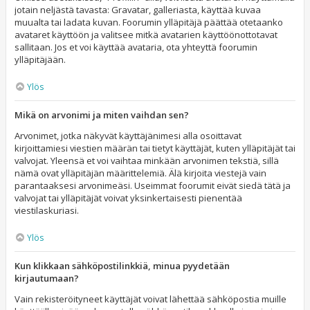
jotain neljästä tavasta: Gravatar, galleriasta, käyttää kuvaa
muualta tai ladata kuvan. Foorumin ylläpitäjä päättää otetaanko
avataret käyttöön ja valitsee mitkä avatarien käyttöönottotavat
sallitaan. Jos et voi käyttää avataria, ota yhteyttä foorumin
ylläpitäjään.
Ylös
Mikä on arvonimi ja miten vaihdan sen?
Arvonimet, jotka näkyvät käyttäjänimesi alla osoittavat
kirjoittamiesi viestien määrän tai tietyt käyttäjät, kuten ylläpitäjät tai
valvojat. Yleensä et voi vaihtaa minkään arvonimen tekstiä, sillä
nämä ovat ylläpitäjän määrittelemiä. Älä kirjoita viestejä vain
parantaaksesi arvonimeäsi. Useimmat foorumit eivät siedä tätä ja
valvojat tai ylläpitäjät voivat yksinkertaisesti pienentää
viestilaskuriasi.
Ylös
Kun klikkaan sähköpostilinkkiä, minua pyydetään
kirjautumaan?
Vain rekisteröityneet käyttäjät voivat lähettää sähköpostia muille