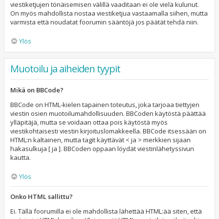
viestiketjujen tönäisemisen välillä vaaditaan ei ole vielä kulunut.
On myös mahdollista nostaa viestiketjua vastaamalla siihen, mutta
varmista että noudatat foorumin sääntöjä jos päätät tehdä niin.
Ylös
Muotoilu ja aiheiden tyypit
Mikä on BBCode?
BBCode on HTML-kielen tapainen toteutus, joka tarjoaa tiettyjen
viestin osien muotoilumahdollisuuden. BBCoden käytöstä päättää
ylläpitäjä, mutta se voidaan ottaa pois käytöstä myös
viestikohtaisesti viestin kirjoituslomakkeella. BBCode itsessään on
HTML:n kaltainen, mutta tagit käyttävät < ja > merkkien sijaan
hakasulkuja [ ja ]. BBCoden oppaan löydät viestinlähetyssivun
kautta.
Ylös
Onko HTML sallittu?
Ei. Tällä foorumilla ei ole mahdollista lähettää HTML:ää siten, että