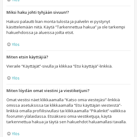
Miksi haku johti tyhjään sivuun!?
Hakusi palautti liian monta tulosta ja palvelin ei pystynyt
käsittelemään niitä. Käytä “Tarkennettua hakua” ja ole tarkempi
hakuehdoissa ja alueissa joilta etsit.
Ylös
Miten etsin käyttäjiä?
Vieraile “Käyttäjät”-sivulla ja klikkaa “Etsi käyttäjä”-linkkiä.
Ylös
Miten löydän omat viestini ja viestiketjuni?
Omat viestisi näet klikkaamalla “Katso omia viestejäsi”-linkkiä
omissa asetuksissa tai klikkaamalla “Etsi käyttäjän viesteistä”-
linkkiä omalla profiilisivullasi tai klikkaamalla “Pikalinkit”-valikkoa
foorumin ylälaidassa. Etsiäksesi omia viestiketjuja, käytä
tarkennettua hakua ja täytä sen hakuehdot haluamallasi tavalla.
Ylös