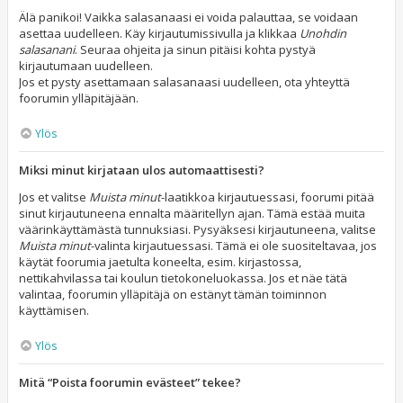
Älä panikoi! Vaikka salasanaasi ei voida palauttaa, se voidaan
asettaa uudelleen. Käy kirjautumissivulla ja klikkaa
Unohdin
salasanani
. Seuraa ohjeita ja sinun pitäisi kohta pystyä
kirjautumaan uudelleen.
Jos et pysty asettamaan salasanaasi uudelleen, ota yhteyttä
foorumin ylläpitäjään.
Ylös
Miksi minut kirjataan ulos automaattisesti?
Jos et valitse
Muista minut
-laatikkoa kirjautuessasi, foorumi pitää
sinut kirjautuneena ennalta määritellyn ajan. Tämä estää muita
väärinkäyttämästä tunnuksiasi. Pysyäksesi kirjautuneena, valitse
Muista minut
-valinta kirjautuessasi. Tämä ei ole suositeltavaa, jos
käytät foorumia jaetulta koneelta, esim. kirjastossa,
nettikahvilassa tai koulun tietokoneluokassa. Jos et näe tätä
valintaa, foorumin ylläpitäjä on estänyt tämän toiminnon
käyttämisen.
Ylös
Mitä “Poista foorumin evästeet” tekee?