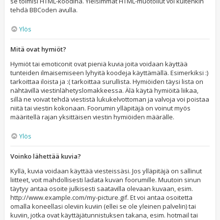
se toimisi HTML-koodina. Yleisimmät HTML-muotoilut voi kuitenkin
tehdä BBCoden avulla.
Ylös
Mitä ovat hymiöt?
Hymiöt tai emoticonit ovat pieniä kuvia joita voidaan käyttää
tunteiden ilmaisemiseen lyhyitä koodeja käyttämällä. Esimerkiksi :)
tarkoittaa iloista ja :( tarkoittaa surullista. Hymiöiden täysi lista on
nähtävillä viestinlähetyslomakkeessa. Älä käytä hymiöitä liikaa,
sillä ne voivat tehdä viestistä lukukelvottoman ja valvoja voi poistaa
niitä tai viestin kokonaan. Foorumin ylläpitäjä on voinut myös
määritellä rajan yksittäisen viestin hymiöiden määrälle.
Ylös
Voinko lähettää kuvia?
Kyllä, kuvia voidaan käyttää viesteissäsi. Jos ylläpitäjä on sallinut
liitteet, voit mahdollisesti ladata kuvan foorumille. Muutoin sinun
täytyy antaa osoite julkisesti saatavilla olevaan kuvaan, esim.
http://www.example.com/my-picture.gif. Et voi antaa osoitetta
omalla koneellasi oleviin kuviin (ellei se ole yleinen palvelin) tai
kuviin, jotka ovat käyttäjätunnistuksen takana, esim. hotmail tai