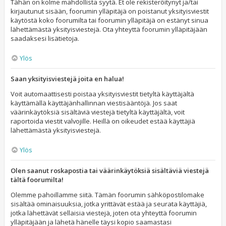
Tähän on kolme mahdollista syytä. Et ole rekisteröitynyt ja/tai
kirjautunut sisään, foorumin ylläpitäjä on poistanut yksityisviestit
käytöstä koko foorumilta tai foorumin ylläpitäjä on estänyt sinua
lähettämästä yksityisviestejä. Ota yhteyttä foorumin ylläpitäjään
saadaksesi lisätietoja.
Ylös
Saan yksityisviestejä joita en halua!
Voit automaattisesti poistaa yksityisviestit tietyltä käyttäjältä
käyttämällä käyttäjänhallinnan viestisääntöjä. Jos saat
väärinkäytöksiä sisältäviä viestejä tietyltä käyttäjältä, voit
raportoida viestit valvojille. Heillä on oikeudet estää käyttäjiä
lähettämästä yksityisviestejä.
Ylös
Olen saanut roskapostia tai väärinkäytöksiä sisältäviä viestejä
tältä foorumilta!
Olemme pahoillamme siitä. Tämän foorumin sähköpostilomake
sisältää ominaisuuksia, jotka yrittävät estää ja seurata käyttäjiä,
jotka lähettävät sellaisia viestejä, joten ota yhteyttä foorumin
ylläpitäjään ja lähetä hänelle täysi kopio saamastasi