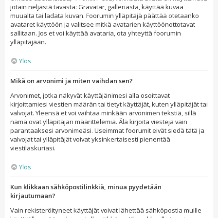
jotain neljästä tavasta: Gravatar, galleriasta, käyttää kuvaa
muualta tai ladata kuvan. Foorumin ylläpitäjä päättää otetaanko
avataret käyttöön ja valitsee mitkä avatarien käyttöönottotavat
sallitaan. Jos et voi käyttää avataria, ota yhteyttä foorumin
ylläpitäjään.
Ylös
Mikä on arvonimi ja miten vaihdan sen?
Arvonimet, jotka näkyvät käyttäjänimesi alla osoittavat
kirjoittamiesi viestien määrän tai tietyt käyttäjät, kuten ylläpitäjät tai
valvojat. Yleensä et voi vaihtaa minkään arvonimen tekstiä, sillä
nämä ovat ylläpitäjän määrittelemiä. Älä kirjoita viestejä vain
parantaaksesi arvonimeäsi. Useimmat foorumit eivät siedä tätä ja
valvojat tai ylläpitäjät voivat yksinkertaisesti pienentää
viestilaskuriasi.
Ylös
Kun klikkaan sähköpostilinkkiä, minua pyydetään
kirjautumaan?
Vain rekisteröityneet käyttäjät voivat lähettää sähköpostia muille