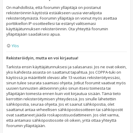
On mahdollista, että foorumin ylläpitäjä on poistanut
rekisteröinnin käytöstä estääkseen uusia vierailijoita
rekisteröitymästä. Foorumin ylläpitäjä on voinut myös asettaa
porttikiellon IP-osoitteellesi tai estänyt valitsemasi
käyttäjätunnuksen rekisteröinnin. Ota yhteyttä foorumin
ylläpitäjään saadaksesi apua.
Ylös
Rekisteröidyin, mutta en voi kirjautua!
Tarkista ensin käyttäjätunnuksesi ja salasanasi. Jos ne ovat oikein,
yksi kahdesta asiasta on saattanut tapahtua. Jos COPPA-tuki on
käytössä ja määrittelit olevasi alle 13-vuotias rekisteröityessäsi,
sinun tulee seurata saamiasi ohjeita. Jotkut foorumit vaativat myös
uusien tunnusten aktivoinnin joko sinun itsesi toimesta tai
ylläpitäjän toimesta ennen kuin voit kirjautua sisään. Tämä tieto
kerrottiin rekisteröitymisen yhteydessä. Jos sinulle lähetettiin
sähköpostia, seuraa ohjeita. Jos et saanut sähköpostia, olet
saattanut antaa virheellisen sähköpostiosoitteen tai sähköpostit
ovat saattaneet jäädä roskapostisuodattimeen. Jos olet varma,
että antamasi sähköpostiosoite oli oikein, yritä ottaa yhteyttä
foorumin ylläpitäjään.