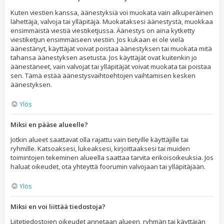
Kuten viestien kanssa, äänestyksiä voi muokata vain alkuperäinen
lähettäjä, valvoja tai ylläpitäjä. Muokataksesi äänestystä, muokkaa
ensimmäistä viestiä viestiketjussa. Äänestys on aina kytketty
viestiketjun ensimmäiseen viestiin. Jos kukaan ei ole vielä
äänestänyt, käyttäjät voivat poistaa äänestyksen tai muokata mitä
tahansa äänestyksen asetusta. Jos käyttäjät ovat kuitenkin jo
äänestäneet, vain valvojat tai ylläpitäjät voivat muokata tai poistaa
sen. Tämä estää äänestysvaihtoehtojen vaihtamisen kesken
äänestyksen.
Ylös
Miksi en pääse alueelle?
Jotkin alueet saattavat olla rajattu vain tietyille käyttäjille tai
ryhmille. Katsoaksesi, lukeaksesi, kirjoittaaksesi tai muiden
toimintojen tekeminen alueella saattaa tarvita erikoisoikeuksia. Jos
haluat oikeudet, ota yhteyttä foorumin valvojaan tai ylläpitäjään.
Ylös
Miksi en voi liittää tiedostoja?
Liitetiedostojen oikeudet annetaan alueen, ryhmän tai käyttäjän