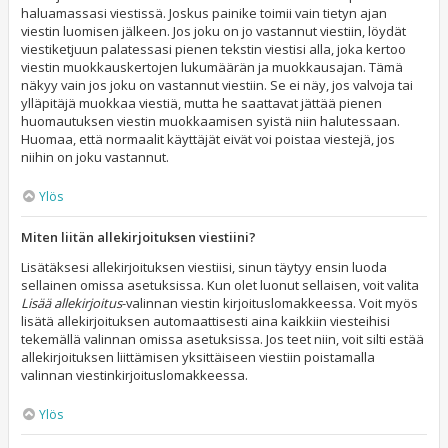
haluamassasi viestissä. Joskus painike toimii vain tietyn ajan
viestin luomisen jälkeen. Jos joku on jo vastannut viestiin, löydät
viestiketjuun palatessasi pienen tekstin viestisi alla, joka kertoo
viestin muokkauskertojen lukumäärän ja muokkausajan. Tämä
näkyy vain jos joku on vastannut viestiin. Se ei näy, jos valvoja tai
ylläpitäjä muokkaa viestiä, mutta he saattavat jättää pienen
huomautuksen viestin muokkaamisen syistä niin halutessaan.
Huomaa, että normaalit käyttäjät eivät voi poistaa viestejä, jos
niihin on joku vastannut.
Ylös
Miten liitän allekirjoituksen viestiini?
Lisätäksesi allekirjoituksen viestiisi, sinun täytyy ensin luoda
sellainen omissa asetuksissa. Kun olet luonut sellaisen, voit valita
Lisää allekirjoitus
-valinnan viestin kirjoituslomakkeessa. Voit myös
lisätä allekirjoituksen automaattisesti aina kaikkiin viesteihisi
tekemällä valinnan omissa asetuksissa. Jos teet niin, voit silti estää
allekirjoituksen liittämisen yksittäiseen viestiin poistamalla
valinnan viestinkirjoituslomakkeessa.
Ylös