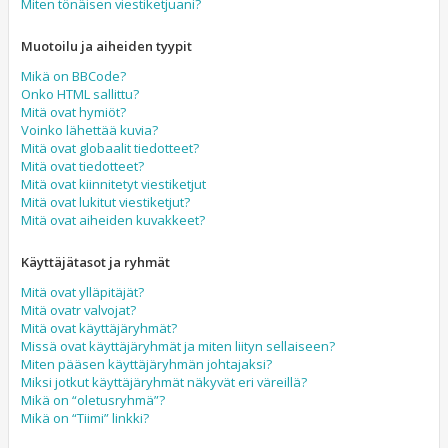
Miten tönäisen viestiketjuani?
Muotoilu ja aiheiden tyypit
Mikä on BBCode?
Onko HTML sallittu?
Mitä ovat hymiöt?
Voinko lähettää kuvia?
Mitä ovat globaalit tiedotteet?
Mitä ovat tiedotteet?
Mitä ovat kiinnitetyt viestiketjut
Mitä ovat lukitut viestiketjut?
Mitä ovat aiheiden kuvakkeet?
Käyttäjätasot ja ryhmät
Mitä ovat ylläpitäjät?
Mitä ovatr valvojat?
Mitä ovat käyttäjäryhmät?
Missä ovat käyttäjäryhmät ja miten liityn sellaiseen?
Miten pääsen käyttäjäryhmän johtajaksi?
Miksi jotkut käyttäjäryhmät näkyvät eri väreillä?
Mikä on “oletusryhmä”?
Mikä on “Tiimi” linkki?