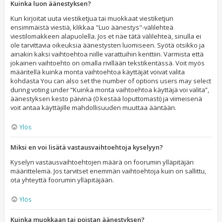
Kuinka luon äänestyksen?
Kun kirjoitat uuta viestiketjua tai muokkaat viestiketjun
ensimmäistä viestiä, klikkaa "Luo äänestys"-välilehteä
viestilomakkeen alapuolella. Jos et näe tätä välilehteä, sinulla ei
ole tarvittavia oikeuksia äänestysten luomiseen. Syötä otsikko ja
ainakin kaksi vaihtoehtoa niille varattuihin kenttiin. Varmista että
jokainen vaihtoehto on omalla rivillään tekstikentässä. Voit myös
määritellä kuinka monta vaihtoehtoa käyttäjät voivat valita
kohdasta You can also set the number of options users may select
during voting under “Kuinka monta vaihtoehtoa käyttäjä voi valita”,
äänestyksen kesto päivinä (0 kestää loputtomasti) ja viimeisenä
voit antaa käyttäjille mahdollisuuden muuttaa ääntään.
Ylös
Miksi en voi lisätä vastausvaihtoehtoja kyselyyn?
Kyselyn vastausvaihtoehtojen määrä on foorumin ylläpitäjän
määrittelemä. Jos tarvitset enemmän vaihtoehtoja kuin on sallittu,
ota yhteyttä foorumin ylläpitäjään.
Ylös
Kuinka muokkaan tai poistan äänestyksen?