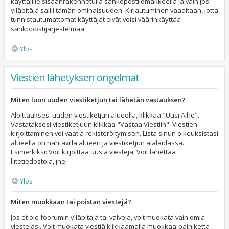
käyttäjille sisäänrakennetulla sähköpostilomakkeella ja vain jos
ylläpitäjä sallii tämän ominaisuuden. Kirjautuminen vaaditaan, jotta
tunnistautumattomat käyttäjät eivät voisi väärinkäyttää
sähköpostijärjestelmää.
Ylös
Viestien lähetyksen ongelmat
Miten luon uuden viestiketjun tai lähetän vastauksen?
Aloittaaksesi uuden viestiketjun alueella, klikkaa "Uusi Aihe".
Vastataksesi viestiketjuun klikkaa "Vastaa Viestiin". Viestien
kirjoittaminen voi vaatia rekisteröitymisen. Lista sinun oikeuksistasi
alueella on nähtävillä alueen ja viestiketjun alalaidassa.
Esimerkiksi: Voit kirjoittaa uusia viestejä, Voit lähettää
liitetiedostoja, jne.
Ylös
Miten muokkaan tai poistan viestejä?
Jos et ole foorumin ylläpitäjä tai valvoja, voit muokata vain omia
viestejäsi. Voit muokata viestiä klikkaamalla muokkaa-painiketta