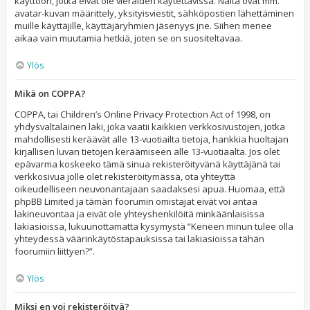
käyttöön, jotka eivät ole vieraiden käytettävissä. Näitä ovat mm.
avatar-kuvan määrittely, yksityisviestit, sähköpostien lähettäminen
muille käyttäjille, käyttäjäryhmien jäsenyys jne. Siihen menee
aikaa vain muutamia hetkiä, joten se on suositeltavaa.
Ylös
Mikä on COPPA?
COPPA, tai Children’s Online Privacy Protection Act of 1998, on
yhdysvaltalainen laki, joka vaatii kaikkien verkkosivustojen, jotka
mahdollisesti keräävät alle 13-vuotiailta tietoja, hankkia huoltajan
kirjallisen luvan tietojen keräämiseen alle 13-vuotiaalta. Jos olet
epävarma koskeeko tämä sinua rekisteröityvänä käyttäjänä tai
verkkosivua jolle olet rekisteröitymässä, ota yhteyttä
oikeudelliseen neuvonantajaan saadaksesi apua. Huomaa, että
phpBB Limited ja tämän foorumin omistajat eivät voi antaa
lakineuvontaa ja eivät ole yhteyshenkilöitä minkäänlaisissa
lakiasioissa, lukuunottamatta kysymystä “Keneen minun tulee olla
yhteydessä väärinkäytöstapauksissa tai lakiasioissa tähän
foorumiin liittyen?”.
Ylös
Miksi en voi rekisteröityä?