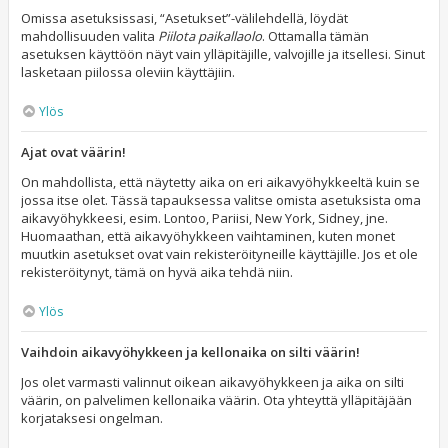
Omissa asetuksissasi, “Asetukset”-välilehdellä, löydät
mahdollisuuden valita
Piilota paikallaolo
. Ottamalla tämän
asetuksen käyttöön näyt vain ylläpitäjille, valvojille ja itsellesi. Sinut
lasketaan piilossa oleviin käyttäjiin.
Ylös
Ajat ovat väärin!
On mahdollista, että näytetty aika on eri aikavyöhykkeeltä kuin se
jossa itse olet. Tässä tapauksessa valitse omista asetuksista oma
aikavyöhykkeesi, esim. Lontoo, Pariisi, New York, Sidney, jne.
Huomaathan, että aikavyöhykkeen vaihtaminen, kuten monet
muutkin asetukset ovat vain rekisteröityneille käyttäjille. Jos et ole
rekisteröitynyt, tämä on hyvä aika tehdä niin.
Ylös
Vaihdoin aikavyöhykkeen ja kellonaika on silti väärin!
Jos olet varmasti valinnut oikean aikavyöhykkeen ja aika on silti
väärin, on palvelimen kellonaika väärin. Ota yhteyttä ylläpitäjään
korjataksesi ongelman.