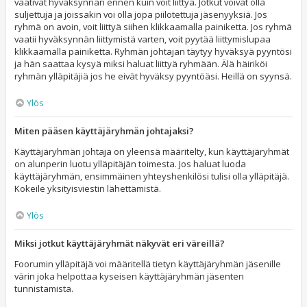
vaativat hyväksynnän ennen kuin voit liittyä. Jotkut voivat olla
suljettuja ja joissakin voi olla jopa piilotettuja jäsenyyksiä. Jos
ryhmä on avoin, voit liittyä siihen klikkaamalla painiketta. Jos ryhmä
vaatii hyväksynnän liittymistä varten, voit pyytää liittymislupaa
klikkaamalla painiketta. Ryhmän johtajan täytyy hyväksyä pyyntösi
ja hän saattaa kysyä miksi haluat liittyä ryhmään. Älä häiriköi
ryhmän ylläpitäjiä jos he eivät hyväksy pyyntöäsi. Heillä on syynsä.
Ylös
Miten pääsen käyttäjäryhmän johtajaksi?
Käyttäjäryhmän johtaja on yleensä määritelty, kun käyttäjäryhmät
on alunperin luotu ylläpitäjän toimesta. Jos haluat luoda
käyttäjäryhmän, ensimmäinen yhteyshenkilösi tulisi olla ylläpitäjä.
Kokeile yksityisviestin lähettämistä.
Ylös
Miksi jotkut käyttäjäryhmät näkyvät eri väreillä?
Foorumin ylläpitäjä voi määritellä tietyn käyttäjäryhmän jäsenille
värin joka helpottaa kyseisen käyttäjäryhmän jäsenten
tunnistamista.