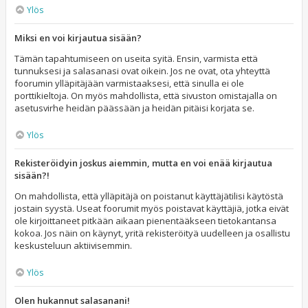
Ylös
Miksi en voi kirjautua sisään?
Tämän tapahtumiseen on useita syitä. Ensin, varmista että
tunnuksesi ja salasanasi ovat oikein. Jos ne ovat, ota yhteyttä
foorumin ylläpitäjään varmistaaksesi, että sinulla ei ole
porttikieltoja. On myös mahdollista, että sivuston omistajalla on
asetusvirhe heidän päässään ja heidän pitäisi korjata se.
Ylös
Rekisteröidyin joskus aiemmin, mutta en voi enää kirjautua
sisään?!
On mahdollista, että ylläpitäjä on poistanut käyttäjätilisi käytöstä
jostain syystä. Useat foorumit myös poistavat käyttäjiä, jotka eivät
ole kirjoittaneet pitkään aikaan pienentääkseen tietokantansa
kokoa. Jos näin on käynyt, yritä rekisteröityä uudelleen ja osallistu
keskusteluun aktiivisemmin.
Ylös
Olen hukannut salasanani!