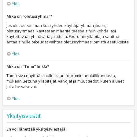
Ylös
Mikä on “oletusryhmä”?
Jos olet useamman kuin yhden käyttäjäryhmän jäsen,
oletusryhmääsi käytetään määriteltäessä sinun kohdallasi
käytettävää ryhmäväriä ja titteliä. Foorumin ylläpitäjä saattaa
antaa sinulle oikeudet vaihtaa oletusryhmääsi omista asetuksista.
Ylös
Mikä on “Tiimi” linkki?
Tämä sivu näyttää sinulle listan foorumin henkilökunnasta,
mukaanluettuna ylläpitäjät, valvojat ja muut tiedot, kuten alueet
joita he valvovat.
Ylös
Yksityisviestit
En voi lähettää yksityisviestejä!