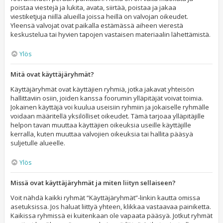
poistaa viestejä ja lukita, avata, siirtää, poistaa ja jakaa
viestiketjuja niillä alueilla joissa heillä on valvojan oikeudet.
Yleensä valvojat ovat paikalla estämässä aiheen vierestä
keskustelua tai hyvien tapojen vastaisen materiaalin lähettämistä.
Ylös
Mitä ovat käyttäjäryhmät?
Käyttäjäryhmät ovat käyttäjien ryhmiä, jotka jakavat yhteisön
hallittaviin osiin, joiden kanssa foorumin ylläpitäjät voivat toimia.
Jokainen käyttäjä voi kuulua useisiin ryhmiin ja jokaiselle ryhmälle
voidaan määritellä yksilölliset oikeudet. Tämä tarjoaa ylläpitäjille
helpon tavan muuttaa käyttäjien oikeuksia useille käyttäjille
kerralla, kuten muuttaa valvojien oikeuksia tai hallita pääsyä
suljetulle alueelle.
Ylös
Missä ovat käyttäjäryhmät ja miten liityn sellaiseen?
Voit nähdä kaikki ryhmät “Käyttäjäryhmät”-linkin kautta omissa
asetuksissa. Jos haluat liittyä yhteen, klikkaa vastaavaa painiketta.
Kaikissa ryhmissä ei kuitenkaan ole vapaata pääsyä. Jotkut ryhmät