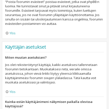
“Poista foorumin evästeet” poistaa evästeet, jotka ovat phpBB:n
luomia. Ne tunnistavat sinut ja pitävät sinut kirjautuneena
foorumille. Evästeet tarjoavat myös toimintoja, kuten luettujen
seurantaa, jos ne ovat foorumin ylläpitäjän käyttöönottamia. Jos
sinulla on sisään tai uloskirjautumisen kanssa ongelmia, foorumin
evästeiden poistaminen voi auttaa.
Ylös
Käyttäjän asetukset
Miten muutan asetuksiani?
Jos olet rekisteröitynyt käyttäjä, kaikki asetuksesi tallennetaan
foorumin tietokantaan. Muokataksesi niitä, vieraile omissa
asetuksissa, johon vievä linkki löytyy yleensä klikkaamalla
käyttäjänimeäsi foorumin sivujen ylälaidassa. Tätä kautta voit
muokata asetuksiasi ja valintojasi.
Ylös
Kuinka estän käyttäjänimeni näkymisen paikalla olevissa
käyttäjissä?