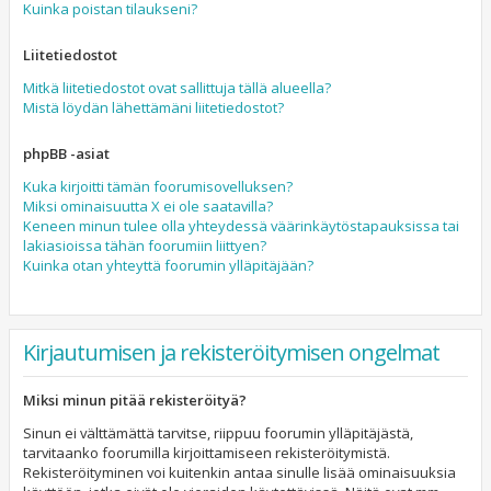
Kuinka poistan tilaukseni?
Liitetiedostot
Mitkä liitetiedostot ovat sallittuja tällä alueella?
Mistä löydän lähettämäni liitetiedostot?
phpBB -asiat
Kuka kirjoitti tämän foorumisovelluksen?
Miksi ominaisuutta X ei ole saatavilla?
Keneen minun tulee olla yhteydessä väärinkäytöstapauksissa tai
lakiasioissa tähän foorumiin liittyen?
Kuinka otan yhteyttä foorumin ylläpitäjään?
Kirjautumisen ja rekisteröitymisen ongelmat
Miksi minun pitää rekisteröityä?
Sinun ei välttämättä tarvitse, riippuu foorumin ylläpitäjästä,
tarvitaanko foorumilla kirjoittamiseen rekisteröitymistä.
Rekisteröityminen voi kuitenkin antaa sinulle lisää ominaisuuksia