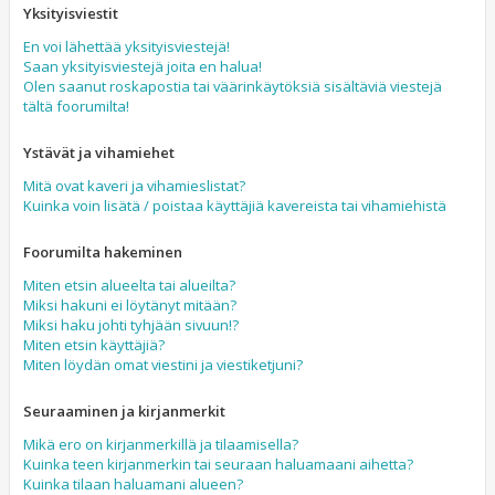
Yksityisviestit
En voi lähettää yksityisviestejä!
Saan yksityisviestejä joita en halua!
Olen saanut roskapostia tai väärinkäytöksiä sisältäviä viestejä
tältä foorumilta!
Ystävät ja vihamiehet
Mitä ovat kaveri ja vihamieslistat?
Kuinka voin lisätä / poistaa käyttäjiä kavereista tai vihamiehistä
Foorumilta hakeminen
Miten etsin alueelta tai alueilta?
Miksi hakuni ei löytänyt mitään?
Miksi haku johti tyhjään sivuun!?
Miten etsin käyttäjiä?
Miten löydän omat viestini ja viestiketjuni?
Seuraaminen ja kirjanmerkit
Mikä ero on kirjanmerkillä ja tilaamisella?
Kuinka teen kirjanmerkin tai seuraan haluamaani aihetta?
Kuinka tilaan haluamani alueen?