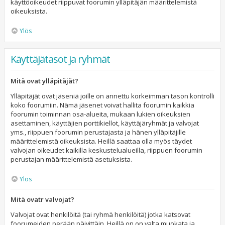
käyttöoikeudet riippuvat foorumin ylläpitäjän määrittelemistä
oikeuksista.
Ylös
Käyttäjätasot ja ryhmät
Mitä ovat ylläpitäjät?
Ylläpitäjät ovat jäseniä joille on annettu korkeimman tason kontrolli
koko foorumiin. Nämä jäsenet voivat hallita foorumin kaikkia
foorumin toiminnan osa-alueita, mukaan lukien oikeuksien
asettaminen, käyttäjien porttikiellot, käyttäjäryhmät ja valvojat
yms., riippuen foorumin perustajasta ja hänen ylläpitäjille
määrittelemistä oikeuksista. Heillä saattaa olla myös täydet
valvojan oikeudet kaikilla keskustelualueilla, riippuen foorumin
perustajan määrittelemistä asetuksista.
Ylös
Mitä ovatr valvojat?
Valvojat ovat henkilöitä (tai ryhmä henkilöitä) jotka katsovat
foorumeiden perään päivittäin. Heillä on on valta muokata ja