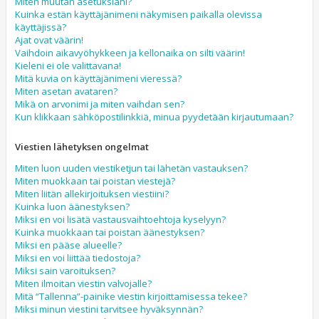
Miten muutan asetuksiani?
Kuinka estän käyttäjänimeni näkymisen paikalla olevissa
käyttäjissä?
Ajat ovat väärin!
Vaihdoin aikavyöhykkeen ja kellonaika on silti väärin!
Kieleni ei ole valittavana!
Mitä kuvia on käyttäjänimeni vieressä?
Miten asetan avataren?
Mikä on arvonimi ja miten vaihdan sen?
Kun klikkaan sähköpostilinkkiä, minua pyydetään kirjautumaan?
Viestien lähetyksen ongelmat
Miten luon uuden viestiketjun tai lähetän vastauksen?
Miten muokkaan tai poistan viestejä?
Miten liitän allekirjoituksen viestiini?
Kuinka luon äänestyksen?
Miksi en voi lisätä vastausvaihtoehtoja kyselyyn?
Kuinka muokkaan tai poistan äänestyksen?
Miksi en pääse alueelle?
Miksi en voi liittää tiedostoja?
Miksi sain varoituksen?
Miten ilmoitan viestin valvojalle?
Mitä “Tallenna”-painike viestin kirjoittamisessa tekee?
Miksi minun viestini tarvitsee hyväksynnän?