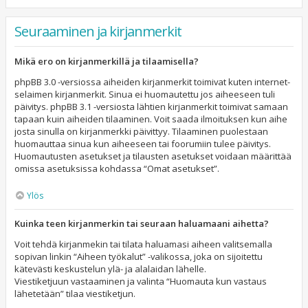
Seuraaminen ja kirjanmerkit
Mikä ero on kirjanmerkillä ja tilaamisella?
phpBB 3.0 -versiossa aiheiden kirjanmerkit toimivat kuten internet-
selaimen kirjanmerkit. Sinua ei huomautettu jos aiheeseen tuli
päivitys. phpBB 3.1 -versiosta lähtien kirjanmerkit toimivat samaan
tapaan kuin aiheiden tilaaminen. Voit saada ilmoituksen kun aihe
josta sinulla on kirjanmerkki päivittyy. Tilaaminen puolestaan
huomauttaa sinua kun aiheeseen tai foorumiin tulee päivitys.
Huomautusten asetukset ja tilausten asetukset voidaan määrittää
omissa asetuksissa kohdassa “Omat asetukset”.
Ylös
Kuinka teen kirjanmerkin tai seuraan haluamaani aihetta?
Voit tehdä kirjanmekin tai tilata haluamasi aiheen valitsemalla
sopivan linkin “Aiheen työkalut” -valikossa, joka on sijoitettu
kätevästi keskustelun ylä- ja alalaidan lähelle.
Viestiketjuun vastaaminen ja valinta “Huomauta kun vastaus
lähetetään” tilaa viestiketjun.