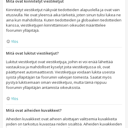
Mitä ovat kiinnitetyt viestiketjut
Kiinnitetyt viestiketjut näkyvät tiedotteiden alapuolella ja ovat vain
etusivulla. Ne ovat yleensä aika tärkeitä, joten sinun tulisi lukea ne
aina kun mahdollista. Kuten tiedotteiden ja globaalien tiedotteiden
kanssa, viestiketjujen kiinnittämisen oikeudet määrittelee
foorumin ylläpitäjä.
Ylös
Mitä ovat lukitut viestiketjut?
Lukitut viestiketjut ovat viestiketjuja, joihin ei voi enää lähettää
vastauksia ja mahdolliset kyselyt joita viestiketjussa oli, ovat
päättyneet automaattisesti. Viestiketjuja voidaan lukita useista
syistä ylläpitäjän tai foorumin valvojan toimesta. Saatat myös
pystyä lukitsemaan oman viestiketjusi, mutta tämä riippuu
foorumin ylläpitäjän antamista oikeuksista.
Ylös
Mitä ovat aiheiden kuvakkeet?
Aiheiden kuvakkeet ovat aiheen aloittajan valitsemia kuvakkeita
joiden on tarkoitus kuvastaa niiden sisältöä. Aiheiden kuvakkeiden