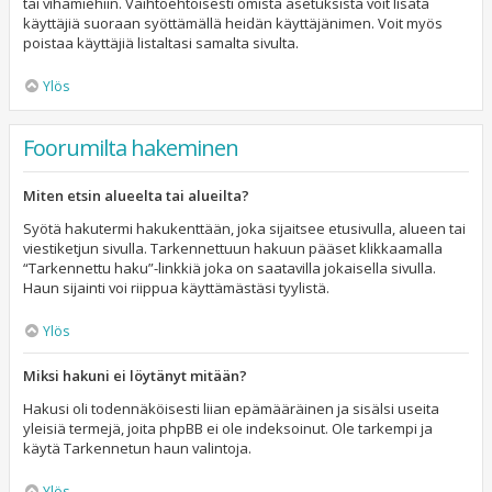
tai vihamiehiin. Vaihtoehtoisesti omista asetuksista voit lisätä
käyttäjiä suoraan syöttämällä heidän käyttäjänimen. Voit myös
poistaa käyttäjiä listaltasi samalta sivulta.
Ylös
Foorumilta hakeminen
Miten etsin alueelta tai alueilta?
Syötä hakutermi hakukenttään, joka sijaitsee etusivulla, alueen tai
viestiketjun sivulla. Tarkennettuun hakuun pääset klikkaamalla
“Tarkennettu haku”-linkkiä joka on saatavilla jokaisella sivulla.
Haun sijainti voi riippua käyttämästäsi tyylistä.
Ylös
Miksi hakuni ei löytänyt mitään?
Hakusi oli todennäköisesti liian epämääräinen ja sisälsi useita
yleisiä termejä, joita phpBB ei ole indeksoinut. Ole tarkempi ja
käytä Tarkennetun haun valintoja.
Ylös