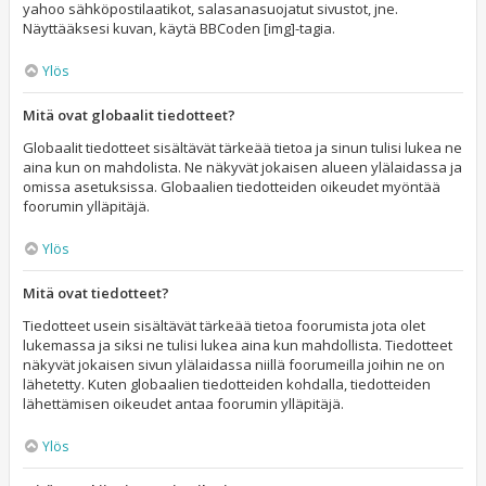
yahoo sähköpostilaatikot, salasanasuojatut sivustot, jne.
Näyttääksesi kuvan, käytä BBCoden [img]-tagia.
Ylös
Mitä ovat globaalit tiedotteet?
Globaalit tiedotteet sisältävät tärkeää tietoa ja sinun tulisi lukea ne
aina kun on mahdolista. Ne näkyvät jokaisen alueen ylälaidassa ja
omissa asetuksissa. Globaalien tiedotteiden oikeudet myöntää
foorumin ylläpitäjä.
Ylös
Mitä ovat tiedotteet?
Tiedotteet usein sisältävät tärkeää tietoa foorumista jota olet
lukemassa ja siksi ne tulisi lukea aina kun mahdollista. Tiedotteet
näkyvät jokaisen sivun ylälaidassa niillä foorumeilla joihin ne on
lähetetty. Kuten globaalien tiedotteiden kohdalla, tiedotteiden
lähettämisen oikeudet antaa foorumin ylläpitäjä.
Ylös