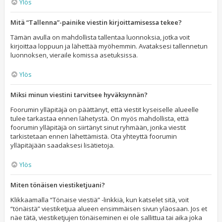
Ylös
Mitä “Tallenna”-painike viestin kirjoittamisessa tekee?
Tämän avulla on mahdollista tallentaa luonnoksia, jotka voit
kirjoittaa loppuun ja lähettää myöhemmin. Avataksesi tallennetun
luonnoksen, vieraile komissa asetuksissa.
Ylös
Miksi minun viestini tarvitsee hyväksynnän?
Foorumin ylläpitäjä on päättänyt, että viestit kyseiselle alueelle
tulee tarkastaa ennen lähetystä. On myös mahdollista, että
foorumin ylläpitäjä on siirtänyt sinut ryhmään, jonka viestit
tarkistetaan ennen lähettämistä. Ota yhteyttä foorumin
ylläpitäjään saadaksesi lisätietoja.
Ylös
Miten tönäisen viestiketjuani?
Klikkaamalla “Tönaise viestiä” -linkkiä, kun katselet sitä, voit
“tönäistä” viestiketjua alueen ensimmäisen sivun yläosaan. Jos et
näe tätä, viestiketjujen tönäiseminen ei ole sallittua tai aika joka