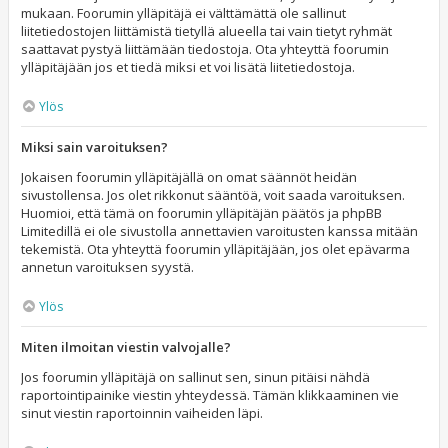
mukaan. Foorumin ylläpitäjä ei välttämättä ole sallinut
liitetiedostojen liittämistä tietyllä alueella tai vain tietyt ryhmät
saattavat pystyä liittämään tiedostoja. Ota yhteyttä foorumin
ylläpitäjään jos et tiedä miksi et voi lisätä liitetiedostoja.
Ylös
Miksi sain varoituksen?
Jokaisen foorumin ylläpitäjällä on omat säännöt heidän
sivustollensa. Jos olet rikkonut sääntöä, voit saada varoituksen.
Huomioi, että tämä on foorumin ylläpitäjän päätös ja phpBB
Limitedillä ei ole sivustolla annettavien varoitusten kanssa mitään
tekemistä. Ota yhteyttä foorumin ylläpitäjään, jos olet epävarma
annetun varoituksen syystä.
Ylös
Miten ilmoitan viestin valvojalle?
Jos foorumin ylläpitäjä on sallinut sen, sinun pitäisi nähdä
raportointipainike viestin yhteydessä. Tämän klikkaaminen vie
sinut viestin raportoinnin vaiheiden läpi.