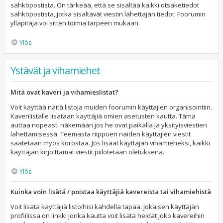
sähköpostista. On tärkeää, että se sisältää kaikki otsaketiedot
sähköpostista, jotka sisältävät viestin lähettäjän tiedot. Foorumin
ylläpitäjä voi sitten toimia tarpeen mukaan.
Ylös
Ystävät ja vihamiehet
Mitä ovat kaveri ja vihamieslistat?
Voit käyttää näitä listoja muiden foorumin käyttäjien organisointiin.
Kaverilistalle lisätään käyttäjiä omien asetusten kautta. Tämä
auttaa nopeasti näkemään jos he ovat paikalla ja yksityisviestien
lähettämisessä. Teemasta riippuen näiden käyttäjien viestit
saatetaan myös korostaa. Jos lisäät käyttäjän vihamieheksi, kaikki
käyttäjän kirjoittamat viestit piilotetaan oletuksena.
Ylös
Kuinka voin lisätä / poistaa käyttäjiä kavereista tai vihamiehistä
Voit lisätä käyttäjiä listoihisi kahdella tapaa. Jokaisen käyttäjän
profiilissa on linkki jonka kautta voit lisätä heidät joko kavereihin