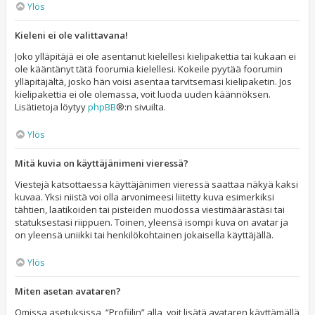
Ylös
Kieleni ei ole valittavana!
Joko ylläpitäjä ei ole asentanut kielellesi kielipakettia tai kukaan ei
ole kääntänyt tätä foorumia kielellesi. Kokeile pyytää foorumin
ylläpitäjältä, josko hän voisi asentaa tarvitsemasi kielipaketin. Jos
kielipakettia ei ole olemassa, voit luoda uuden käännöksen.
Lisätietoja löytyy
phpBB
®:n sivuilta.
Ylös
Mitä kuvia on käyttäjänimeni vieressä?
Viestejä katsottaessa käyttäjänimen vieressä saattaa näkyä kaksi
kuvaa. Yksi niistä voi olla arvonimeesi liitetty kuva esimerkiksi
tähtien, laatikoiden tai pisteiden muodossa viestimäärästäsi tai
statuksestasi riippuen. Toinen, yleensä isompi kuva on avatar ja
on yleensä uniikki tai henkilökohtainen jokaisella käyttäjällä.
Ylös
Miten asetan avataren?
Omissa asetuksissa, “Profiilin” alla, voit lisätä avataren käyttämällä