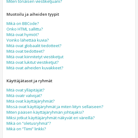
Miten tönäisen viestiketjuani?
Muotoilu ja aiheiden tyypit
Mikä on BBCode?
Onko HTML sallittu?
Mitä ovat hymiöt?
Voinko lähettää kuvia?
Mitä ovat globaalit tiedotteet?
Mitä ovat tiedotteet?
Mitä ovat kiinnitetyt viestiketjut
Mitä ovat lukitut viestiketjut?
Mitä ovat aiheiden kuvakkeet?
Käyttäjätasot ja ryhmät
Mitä ovat ylläpitäjät?
Mitä ovatr valvojat?
Mitä ovat käyttäjäryhmät?
Missä ovat käyttäjäryhmät ja miten liityn sellaiseen?
Miten pääsen käyttäjäryhmän johtajaksi?
Miksi jotkut käyttäjäryhmät näkyvät eri väreillä?
Mikä on “oletusryhmä”?
Mikä on “Tiimi” linkki?