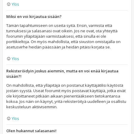
Ylös
Miksi en voi kirjautua sisään?
Tämän tapahtumiseen on useita syitä. Ensin, varmista että
tunnuksesi ja salasanasi ovat oikein. Jos ne ovat, ota yhteyttä
foorumin ylläpitäjään varmistaaksesi, että sinulla ei ole
porttikieltoja. On myös mahdollista, että sivuston omistajalla on
asetusvirhe heidän päässään ja heidän pitäisi korjata se.
Ylös
Rekisteröidyin joskus aiemmin, mutta en voi enää kirjautua
sisään?!
On mahdollista, että ylläpitäjä on poistanut käyttäjätilisi käytöstä
jostain syystä. Useat foorumit myös poistavat käyttäjiä, jotka eivät
ole kirjoittaneet pitkään aikaan pienentääkseen tietokantansa
kokoa. Jos näin on käynyt, yritä rekisteröityä uudelleen ja osallistu
keskusteluun aktiivisemmin.
Ylös
Olen hukannut salasanani!