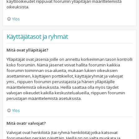
käyttöoikeudet riippuvat foorumin ylläpitäjän määrittelemistä
oikeuksista.
Ylös
Käyttäjätasot ja ryhmät
Mitä ovat ylläpitäjät?
Ylläpitäjät ovat jäseniä joille on annettu korkeimman tason kontrolli
koko foorumiin. Nämä jäsenet voivat hallita foorumin kaikkia
foorumin toiminnan osa-alueita, mukaan lukien oikeuksien
asettaminen, käyttäjien porttikiellot, käyttäjäryhmät ja valvojat
yms., riippuen foorumin perustajasta ja hänen ylläpitäjille
määrittelemistä oikeuksista. Heillä saattaa olla myös täydet
valvojan oikeudet kaikilla keskustelualueilla, riippuen foorumin
perustajan määrittelemistä asetuksista.
Ylös
Mitä ovatr valvojat?
Valvojat ovat henkilöitä (tai ryhmä henkilöitä) jotka katsovat
foorumeiden perään päivittäin. Heillä on on valta muokata ja