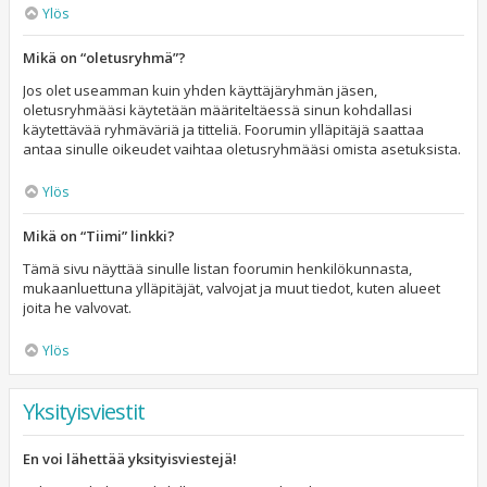
Ylös
Mikä on “oletusryhmä”?
Jos olet useamman kuin yhden käyttäjäryhmän jäsen,
oletusryhmääsi käytetään määriteltäessä sinun kohdallasi
käytettävää ryhmäväriä ja titteliä. Foorumin ylläpitäjä saattaa
antaa sinulle oikeudet vaihtaa oletusryhmääsi omista asetuksista.
Ylös
Mikä on “Tiimi” linkki?
Tämä sivu näyttää sinulle listan foorumin henkilökunnasta,
mukaanluettuna ylläpitäjät, valvojat ja muut tiedot, kuten alueet
joita he valvovat.
Ylös
Yksityisviestit
En voi lähettää yksityisviestejä!