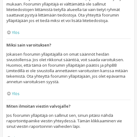
mukaan. Foorumin ylläpitäjä ei välttämättä ole sallinut
liitetiedostojen liittämistä tietyllä alueella tai vain tietyt ryhmät
saattavat pystyä liittämään tiedostoja. Ota yhteyttä foorumin
ylläpitäjään jos et tiedä miksi et voi lisätä liitetiedostoja.
Ylös
Miksi sain varoituksen?
Jokaisen foorumin ylläpitäjällä on omat säännöt heidän
sivustollensa. Jos olet rikkonut sääntöä, voit saada varoituksen.
Huomioi, että tämä on foorumin ylläpitäjän päätös ja phpBB
Limitedillä ei ole sivustolla annettavien varoitusten kanssa mitään
tekemistä. Ota yhteyttä foorumin ylläpitäjään, jos olet epävarma
annetun varoituksen syystä.
Ylös
Miten ilmoitan viestin valvojalle?
Jos foorumin ylläpitäjä on sallinut sen, sinun pitäisi nähdä
raportointipainike viestin yhteydessä. Tämän klikkaaminen vie
sinut viestin raportoinnin vaiheiden läpi.