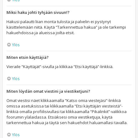
Miksi haku johti tyhjään sivuun!?
Hakusi palautti liian monta tulosta ja palvelin ei pystynyt
käsittelemään niitä. Käytä “Tarkennettua hakua” ja ole tarkempi
hakuehdoissa ja alueissa joilta etsit.
Ylös
Miten etsin käyttäjiä?
Vieraile “Käyttäjät”-sivulla ja klikkaa “Etsi käyttäjä”-linkkiä.
Ylös
Miten löydän omat viestini ja viestiketjuni?
Omat viestisi näet klikkaamalla “Katso omia viestejäsi”-linkkiä
omissa asetuksissa tai klikkaamalla “Etsi käyttäjän viesteistä”-
linkkiä omalla profiilisivullasi tai klikkaamalla “Pikalinkit”-valikkoa
foorumin ylälaidassa. Etsiäksesi omia viestiketjuja, käytä
tarkennettua hakua ja täytä sen hakuehdot haluamallasi tavalla.
Ylös