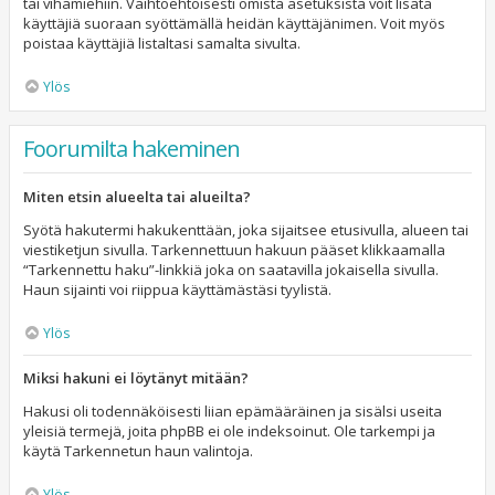
tai vihamiehiin. Vaihtoehtoisesti omista asetuksista voit lisätä
käyttäjiä suoraan syöttämällä heidän käyttäjänimen. Voit myös
poistaa käyttäjiä listaltasi samalta sivulta.
Ylös
Foorumilta hakeminen
Miten etsin alueelta tai alueilta?
Syötä hakutermi hakukenttään, joka sijaitsee etusivulla, alueen tai
viestiketjun sivulla. Tarkennettuun hakuun pääset klikkaamalla
“Tarkennettu haku”-linkkiä joka on saatavilla jokaisella sivulla.
Haun sijainti voi riippua käyttämästäsi tyylistä.
Ylös
Miksi hakuni ei löytänyt mitään?
Hakusi oli todennäköisesti liian epämääräinen ja sisälsi useita
yleisiä termejä, joita phpBB ei ole indeksoinut. Ole tarkempi ja
käytä Tarkennetun haun valintoja.
Ylös