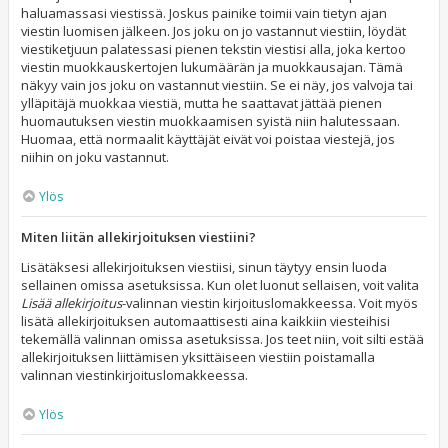
haluamassasi viestissä. Joskus painike toimii vain tietyn ajan
viestin luomisen jälkeen. Jos joku on jo vastannut viestiin, löydät
viestiketjuun palatessasi pienen tekstin viestisi alla, joka kertoo
viestin muokkauskertojen lukumäärän ja muokkausajan. Tämä
näkyy vain jos joku on vastannut viestiin. Se ei näy, jos valvoja tai
ylläpitäjä muokkaa viestiä, mutta he saattavat jättää pienen
huomautuksen viestin muokkaamisen syistä niin halutessaan.
Huomaa, että normaalit käyttäjät eivät voi poistaa viestejä, jos
niihin on joku vastannut.
Ylös
Miten liitän allekirjoituksen viestiini?
Lisätäksesi allekirjoituksen viestiisi, sinun täytyy ensin luoda
sellainen omissa asetuksissa. Kun olet luonut sellaisen, voit valita
Lisää allekirjoitus
-valinnan viestin kirjoituslomakkeessa. Voit myös
lisätä allekirjoituksen automaattisesti aina kaikkiin viesteihisi
tekemällä valinnan omissa asetuksissa. Jos teet niin, voit silti estää
allekirjoituksen liittämisen yksittäiseen viestiin poistamalla
valinnan viestinkirjoituslomakkeessa.
Ylös