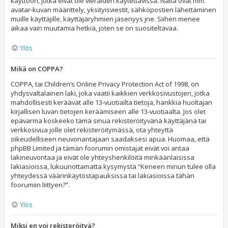
käyttöön, jotka eivät ole vieraiden käytettävissä. Näitä ovat mm.
avatar-kuvan määrittely, yksityisviestit, sähköpostien lähettäminen
muille käyttäjille, käyttäjäryhmien jäsenyys jne. Siihen menee
aikaa vain muutamia hetkiä, joten se on suositeltavaa.
Ylös
Mikä on COPPA?
COPPA, tai Children’s Online Privacy Protection Act of 1998, on
yhdysvaltalainen laki, joka vaatii kaikkien verkkosivustojen, jotka
mahdollisesti keräävät alle 13-vuotiailta tietoja, hankkia huoltajan
kirjallisen luvan tietojen keräämiseen alle 13-vuotiaalta. Jos olet
epävarma koskeeko tämä sinua rekisteröityvänä käyttäjänä tai
verkkosivua jolle olet rekisteröitymässä, ota yhteyttä
oikeudelliseen neuvonantajaan saadaksesi apua. Huomaa, että
phpBB Limited ja tämän foorumin omistajat eivät voi antaa
lakineuvontaa ja eivät ole yhteyshenkilöitä minkäänlaisissa
lakiasioissa, lukuunottamatta kysymystä “Keneen minun tulee olla
yhteydessä väärinkäytöstapauksissa tai lakiasioissa tähän
foorumiin liittyen?”.
Ylös
Miksi en voi rekisteröityä?