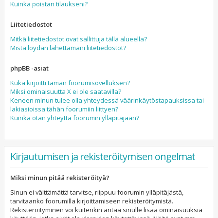
Kuinka poistan tilaukseni?
Liitetiedostot
Mitkä liitetiedostot ovat sallittuja tällä alueella?
Mistä löydän lähettämäni liitetiedostot?
phpBB -asiat
Kuka kirjoitti tämän foorumisovelluksen?
Miksi ominaisuutta X ei ole saatavilla?
Keneen minun tulee olla yhteydessä väärinkäytöstapauksissa tai
lakiasioissa tähän foorumiin liittyen?
Kuinka otan yhteyttä foorumin ylläpitäjään?
Kirjautumisen ja rekisteröitymisen ongelmat
Miksi minun pitää rekisteröityä?
Sinun ei välttämättä tarvitse, riippuu foorumin ylläpitäjästä,
tarvitaanko foorumilla kirjoittamiseen rekisteröitymistä.
Rekisteröityminen voi kuitenkin antaa sinulle lisää ominaisuuksia