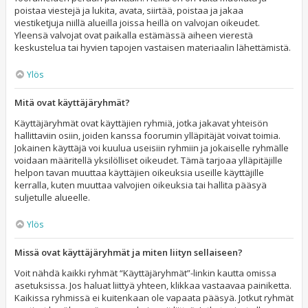
poistaa viestejä ja lukita, avata, siirtää, poistaa ja jakaa
viestiketjuja niillä alueilla joissa heillä on valvojan oikeudet.
Yleensä valvojat ovat paikalla estämässä aiheen vierestä
keskustelua tai hyvien tapojen vastaisen materiaalin lähettämistä.
Ylös
Mitä ovat käyttäjäryhmät?
Käyttäjäryhmät ovat käyttäjien ryhmiä, jotka jakavat yhteisön
hallittaviin osiin, joiden kanssa foorumin ylläpitäjät voivat toimia.
Jokainen käyttäjä voi kuulua useisiin ryhmiin ja jokaiselle ryhmälle
voidaan määritellä yksilölliset oikeudet. Tämä tarjoaa ylläpitäjille
helpon tavan muuttaa käyttäjien oikeuksia useille käyttäjille
kerralla, kuten muuttaa valvojien oikeuksia tai hallita pääsyä
suljetulle alueelle.
Ylös
Missä ovat käyttäjäryhmät ja miten liityn sellaiseen?
Voit nähdä kaikki ryhmät “Käyttäjäryhmät”-linkin kautta omissa
asetuksissa. Jos haluat liittyä yhteen, klikkaa vastaavaa painiketta.
Kaikissa ryhmissä ei kuitenkaan ole vapaata pääsyä. Jotkut ryhmät