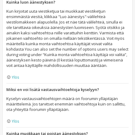
Kuinka luon äänestyksen?
Kun kirjoitat uuta viestiketjua tai muokkaat viestiketjun
ensimmäistä viestiä, klikkaa "Luo äänestys"-välilehteä
viestilomakkeen alapuolella. Jos et näe tätä välilehteä, sinulla ei
ole tarvittavia oikeuksia äänestysten luomiseen. Syötä otsikko ja
ainakin kaksi vaihtoehtoa niille varattuihin kenttiin. Varmista että
jokainen vaihtoehto on omalla rivillään tekstikentässä. Voit myös
määritellä kuinka monta vaihtoehtoa käyttäjät voivat valita
kohdasta You can also set the number of options users may select
during voting under “Kuinka monta vaihtoehtoa käyttäjä voi valita”,
äänestyksen kesto päivinä (0 kestää loputtomasti) ja viimeisenä
voit antaa käyttäjille mahdollisuuden muuttaa ääntään.
Ylös
Miksi en voi lisätä vastausvaihtoehtoja kyselyyn?
Kyselyn vastausvaihtoehtojen määrä on foorumin ylläpitäjän
määrittelemä. Jos tarvitset enemmän vaihtoehtoja kuin on sallittu,
ota yhteyttä foorumin ylläpitäjään.
Ylös
Kuinka muokkaan tai poistan äänestyksen?