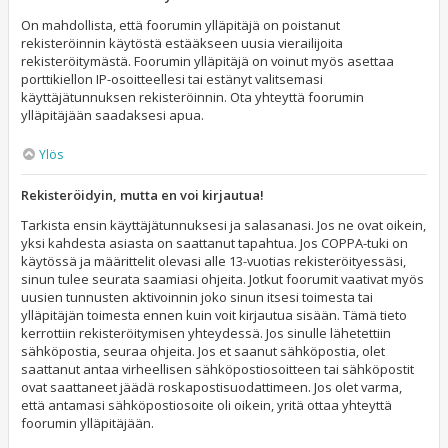
On mahdollista, että foorumin ylläpitäjä on poistanut
rekisteröinnin käytöstä estääkseen uusia vierailijoita
rekisteröitymästä. Foorumin ylläpitäjä on voinut myös asettaa
porttikiellon IP-osoitteellesi tai estänyt valitsemasi
käyttäjätunnuksen rekisteröinnin. Ota yhteyttä foorumin
ylläpitäjään saadaksesi apua.
Ylös
Rekisteröidyin, mutta en voi kirjautua!
Tarkista ensin käyttäjätunnuksesi ja salasanasi. Jos ne ovat oikein,
yksi kahdesta asiasta on saattanut tapahtua. Jos COPPA-tuki on
käytössä ja määrittelit olevasi alle 13-vuotias rekisteröityessäsi,
sinun tulee seurata saamiasi ohjeita. Jotkut foorumit vaativat myös
uusien tunnusten aktivoinnin joko sinun itsesi toimesta tai
ylläpitäjän toimesta ennen kuin voit kirjautua sisään. Tämä tieto
kerrottiin rekisteröitymisen yhteydessä. Jos sinulle lähetettiin
sähköpostia, seuraa ohjeita. Jos et saanut sähköpostia, olet
saattanut antaa virheellisen sähköpostiosoitteen tai sähköpostit
ovat saattaneet jäädä roskapostisuodattimeen. Jos olet varma,
että antamasi sähköpostiosoite oli oikein, yritä ottaa yhteyttä
foorumin ylläpitäjään.