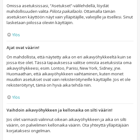
Omissa asetuksissasi, “Asetukset”-välilehdellä, löydät
mahdollisuuden valita
Piilota paikallaolo
. Ottamalla tämän
asetuksen käyttöön näyt vain ylläpitäjille, valvojille ja itsellesi. Sinut
lasketaan piilossa oleviin käyttäjiin.
Ylös
Ajat ovat väärin!
On mahdollista, että näytetty aika on eri aikavyöhykkeeltä kuin se
jossa itse olet. Tässä tapauksessa valitse omista asetuksista oma
aikavyöhykkeesi, esim. Lontoo, Pariisi, New York, Sidney, jne.
Huomaathan, että aikavyöhykkeen vaihtaminen, kuten monet
muutkin asetukset ovat vain rekisteröityneille käyttäjille. Jos et ole
rekisteröitynyt, tämä on hyvä aika tehdä niin.
Ylös
Vaihdoin aikavyöhykkeen ja kellonaika on silti väärin!
Jos olet varmasti valinnut oikean aikavyöhykkeen ja aika on silti
väärin, on palvelimen kellonaika väärin. Ota yhteyttä ylläpitäjään
korjataksesi ongelman.