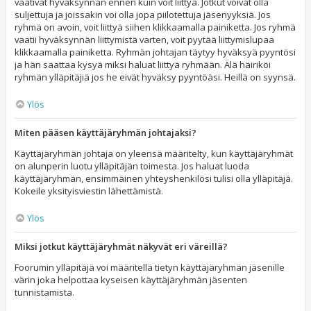
vaativat hyväksynnän ennen kuin voit liittyä. Jotkut voivat olla
suljettuja ja joissakin voi olla jopa piilotettuja jäsenyyksiä. Jos
ryhmä on avoin, voit liittyä siihen klikkaamalla painiketta. Jos ryhmä
vaatii hyväksynnän liittymistä varten, voit pyytää liittymislupaa
klikkaamalla painiketta. Ryhmän johtajan täytyy hyväksyä pyyntösi
ja hän saattaa kysyä miksi haluat liittyä ryhmään. Älä häiriköi
ryhmän ylläpitäjiä jos he eivät hyväksy pyyntöäsi. Heillä on syynsä.
Ylös
Miten pääsen käyttäjäryhmän johtajaksi?
Käyttäjäryhmän johtaja on yleensä määritelty, kun käyttäjäryhmät
on alunperin luotu ylläpitäjän toimesta. Jos haluat luoda
käyttäjäryhmän, ensimmäinen yhteyshenkilösi tulisi olla ylläpitäjä.
Kokeile yksityisviestin lähettämistä.
Ylös
Miksi jotkut käyttäjäryhmät näkyvät eri väreillä?
Foorumin ylläpitäjä voi määritellä tietyn käyttäjäryhmän jäsenille
värin joka helpottaa kyseisen käyttäjäryhmän jäsenten
tunnistamista.