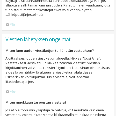
käyttäjille sisäänrakennetulla sähköpostilomakkeella ja vain jos
ylläpitäjä sallii tämän ominaisuuden. Kirjautuminen vaaditaan, jotta
tunnistautumattomat käyttäjät eivät voisi väärinkäyttää
sähköpostijärjestelmää.
Ylös
Viestien lähetyksen ongelmat
Miten luon uuden viestiketjun tai lähetän vastauksen?
Aloittaaksesi uuden viestiketjun alueella, klikkaa "Uusi Aihe".
Vastataksesi viestiketjuun klikkaa "Vastaa Viestiin". Viestien
kirjoittaminen voi vaatia rekisteröitymisen. Lista sinun oikeuksistasi
alueella on nähtävillä alueen ja viestiketjun alalaidassa.
Esimerkiksi: Voit kirjoittaa uusia viestejä, Voit lähettää
liitetiedostoja, jne.
Ylös
Miten muokkaan tai poistan viestejä?
Jos et ole foorumin ylläpitäjä tai valvoja, voit muokata vain omia
viestejäsi. Voit muokata viestiä klikkaamalla muokkaa-painiketta