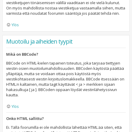
viestiketjujen tönäisemisen välillä vaaditaan ei ole vielä kulunut.
On myös mahdollista nostaa viestiketjua vastaamalla siihen, mutta
varmista että noudatat foorumin sääntöjä jos päätät tehdä niin.
Ylös
Muotoilu ja aiheiden tyypit
Mikä on BBCode?
BBCode on HTML-kielen tapainen toteutus, joka tarjoaa tiettyjen
viestin osien muotoilumahdollisuuden. BBCoden käytöstä päättää
ylläpitäjä, mutta se voidaan ottaa pois käytöstä myös
viestikohtaisesti viestin kirjoituslomakkeella. BBCode itsessään on
HTML:n kaltainen, mutta tagit käyttävät < ja > merkkien sijaan
hakasulkuja [ ja ]. BBCoden oppaan löydät viestinlähetyssivun
kautta.
Ylös
Onko HTML sallittu?
Ei. Tällä foorumilla ei ole mahdollista lähettää HTML:ää siten, että