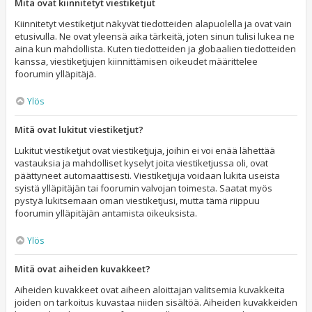
Mitä ovat kiinnitetyt viestiketjut
Kiinnitetyt viestiketjut näkyvät tiedotteiden alapuolella ja ovat vain
etusivulla. Ne ovat yleensä aika tärkeitä, joten sinun tulisi lukea ne
aina kun mahdollista. Kuten tiedotteiden ja globaalien tiedotteiden
kanssa, viestiketjujen kiinnittämisen oikeudet määrittelee
foorumin ylläpitäjä.
Ylös
Mitä ovat lukitut viestiketjut?
Lukitut viestiketjut ovat viestiketjuja, joihin ei voi enää lähettää
vastauksia ja mahdolliset kyselyt joita viestiketjussa oli, ovat
päättyneet automaattisesti. Viestiketjuja voidaan lukita useista
syistä ylläpitäjän tai foorumin valvojan toimesta. Saatat myös
pystyä lukitsemaan oman viestiketjusi, mutta tämä riippuu
foorumin ylläpitäjän antamista oikeuksista.
Ylös
Mitä ovat aiheiden kuvakkeet?
Aiheiden kuvakkeet ovat aiheen aloittajan valitsemia kuvakkeita
joiden on tarkoitus kuvastaa niiden sisältöä. Aiheiden kuvakkeiden