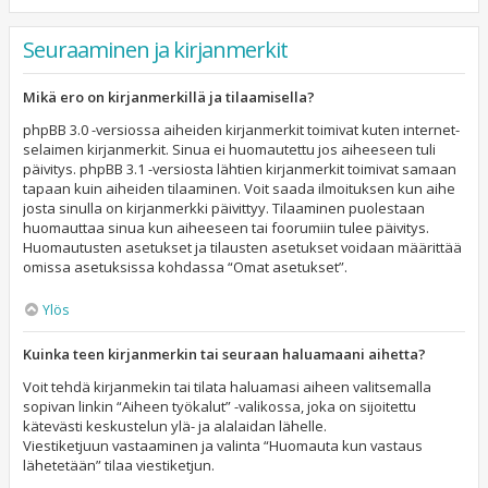
Seuraaminen ja kirjanmerkit
Mikä ero on kirjanmerkillä ja tilaamisella?
phpBB 3.0 -versiossa aiheiden kirjanmerkit toimivat kuten internet-
selaimen kirjanmerkit. Sinua ei huomautettu jos aiheeseen tuli
päivitys. phpBB 3.1 -versiosta lähtien kirjanmerkit toimivat samaan
tapaan kuin aiheiden tilaaminen. Voit saada ilmoituksen kun aihe
josta sinulla on kirjanmerkki päivittyy. Tilaaminen puolestaan
huomauttaa sinua kun aiheeseen tai foorumiin tulee päivitys.
Huomautusten asetukset ja tilausten asetukset voidaan määrittää
omissa asetuksissa kohdassa “Omat asetukset”.
Ylös
Kuinka teen kirjanmerkin tai seuraan haluamaani aihetta?
Voit tehdä kirjanmekin tai tilata haluamasi aiheen valitsemalla
sopivan linkin “Aiheen työkalut” -valikossa, joka on sijoitettu
kätevästi keskustelun ylä- ja alalaidan lähelle.
Viestiketjuun vastaaminen ja valinta “Huomauta kun vastaus
lähetetään” tilaa viestiketjun.