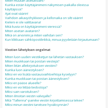
Miten muutan asetuksiani?
Kuinka estän käyttäjänimeni näkymisen paikalla olevissa
käyttäjissä?
Ajat ovat väärin!
Vaihdoin aikavyöhykkeen ja kellonaika on silti väärin!
Kieleni ei ole valittavana!
Mitä kuvia on käyttäjänimeni vieressä?
Miten asetan avataren?
Mikä on arvonimi ja miten vaihdan sen?
Kun klikkaan sähköpostilinkkiä, minua pyydetään kirjautumaan?
Viestien lähetyksen ongelmat
Miten luon uuden viestiketjun tai lähetän vastauksen?
Miten muokkaan tai poistan viestejä?
Miten liitän allekirjoituksen viestiini?
Kuinka luon äänestyksen?
Miksi en voi lisätä vastausvaihtoehtoja kyselyyn?
Kuinka muokkaan tai poistan äänestyksen?
Miksi en pääse alueelle?
Miksi en voi liittää tiedostoja?
Miksi sain varoituksen?
Miten ilmoitan viestin valvojalle?
Mitä “Tallenna”-painike viestin kirjoittamisessa tekee?
Miksi minun viestini tarvitsee hyväksynnän?