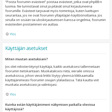
“Poista foorumin evästeet” poistaa evästeet, jotka ovat phpBB:n
luomia. Ne tunnistavat sinut ja pitävät sinut kirjautuneena
foorumille. Evästeet tarjoavat myös toimintoja, kuten luettujen
seurantaa, jos ne ovat foorumin ylläpitäjän käyttöönottamia. Jos
sinulla on sisään tai uloskirjautumisen kanssa ongelmia, foorumin
evästeiden poistaminen voi auttaa.
Ylös
Käyttäjän asetukset
Miten muutan asetuksiani?
Jos olet rekisteröitynyt käyttäjä, kaikki asetuksesi tallennetaan
foorumin tietokantaan. Muokataksesi niitä, vieraile omissa
asetuksissa, johon vievä linkki löytyy yleensä klikkaamalla
käyttäjänimeäsi foorumin sivujen ylälaidassa. Tätä kautta voit
muokata asetuksiasi ja valintojasi.
Ylös
Kuinka estän käyttäjänimeni näkymisen paikalla olevissa
käyttäjissä?