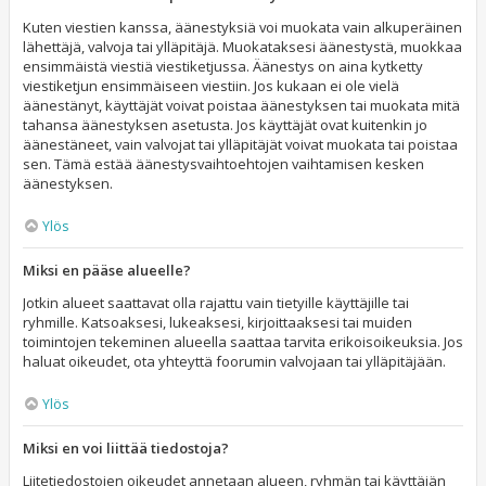
Kuten viestien kanssa, äänestyksiä voi muokata vain alkuperäinen
lähettäjä, valvoja tai ylläpitäjä. Muokataksesi äänestystä, muokkaa
ensimmäistä viestiä viestiketjussa. Äänestys on aina kytketty
viestiketjun ensimmäiseen viestiin. Jos kukaan ei ole vielä
äänestänyt, käyttäjät voivat poistaa äänestyksen tai muokata mitä
tahansa äänestyksen asetusta. Jos käyttäjät ovat kuitenkin jo
äänestäneet, vain valvojat tai ylläpitäjät voivat muokata tai poistaa
sen. Tämä estää äänestysvaihtoehtojen vaihtamisen kesken
äänestyksen.
Ylös
Miksi en pääse alueelle?
Jotkin alueet saattavat olla rajattu vain tietyille käyttäjille tai
ryhmille. Katsoaksesi, lukeaksesi, kirjoittaaksesi tai muiden
toimintojen tekeminen alueella saattaa tarvita erikoisoikeuksia. Jos
haluat oikeudet, ota yhteyttä foorumin valvojaan tai ylläpitäjään.
Ylös
Miksi en voi liittää tiedostoja?
Liitetiedostojen oikeudet annetaan alueen, ryhmän tai käyttäjän