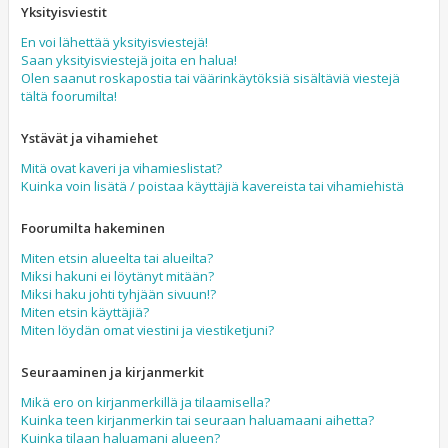
Yksityisviestit
En voi lähettää yksityisviestejä!
Saan yksityisviestejä joita en halua!
Olen saanut roskapostia tai väärinkäytöksiä sisältäviä viestejä
tältä foorumilta!
Ystävät ja vihamiehet
Mitä ovat kaveri ja vihamieslistat?
Kuinka voin lisätä / poistaa käyttäjiä kavereista tai vihamiehistä
Foorumilta hakeminen
Miten etsin alueelta tai alueilta?
Miksi hakuni ei löytänyt mitään?
Miksi haku johti tyhjään sivuun!?
Miten etsin käyttäjiä?
Miten löydän omat viestini ja viestiketjuni?
Seuraaminen ja kirjanmerkit
Mikä ero on kirjanmerkillä ja tilaamisella?
Kuinka teen kirjanmerkin tai seuraan haluamaani aihetta?
Kuinka tilaan haluamani alueen?