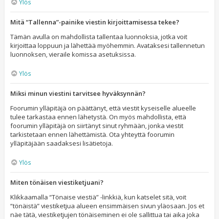
Ylös
Mitä “Tallenna”-painike viestin kirjoittamisessa tekee?
Tämän avulla on mahdollista tallentaa luonnoksia, jotka voit
kirjoittaa loppuun ja lähettää myöhemmin. Avataksesi tallennetun
luonnoksen, vieraile komissa asetuksissa.
Ylös
Miksi minun viestini tarvitsee hyväksynnän?
Foorumin ylläpitäjä on päättänyt, että viestit kyseiselle alueelle
tulee tarkastaa ennen lähetystä. On myös mahdollista, että
foorumin ylläpitäjä on siirtänyt sinut ryhmään, jonka viestit
tarkistetaan ennen lähettämistä. Ota yhteyttä foorumin
ylläpitäjään saadaksesi lisätietoja.
Ylös
Miten tönäisen viestiketjuani?
Klikkaamalla “Tönaise viestiä” -linkkiä, kun katselet sitä, voit
“tönäistä” viestiketjua alueen ensimmäisen sivun yläosaan. Jos et
näe tätä, viestiketjujen tönäiseminen ei ole sallittua tai aika joka