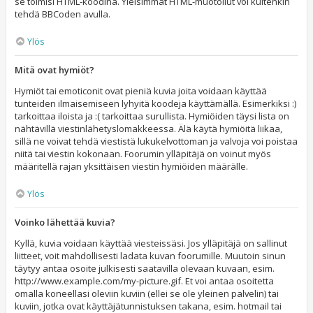
se toimisi HTML-koodina. Yleisimmät HTML-muotoilut voi kuitenkin
tehdä BBCoden avulla.
Ylös
Mitä ovat hymiöt?
Hymiöt tai emoticonit ovat pieniä kuvia joita voidaan käyttää
tunteiden ilmaisemiseen lyhyitä koodeja käyttämällä. Esimerkiksi :)
tarkoittaa iloista ja :( tarkoittaa surullista. Hymiöiden täysi lista on
nähtävillä viestinlähetyslomakkeessa. Älä käytä hymiöitä liikaa,
sillä ne voivat tehdä viestistä lukukelvottoman ja valvoja voi poistaa
niitä tai viestin kokonaan. Foorumin ylläpitäjä on voinut myös
määritellä rajan yksittäisen viestin hymiöiden määrälle.
Ylös
Voinko lähettää kuvia?
Kyllä, kuvia voidaan käyttää viesteissäsi. Jos ylläpitäjä on sallinut
liitteet, voit mahdollisesti ladata kuvan foorumille. Muutoin sinun
täytyy antaa osoite julkisesti saatavilla olevaan kuvaan, esim.
http://www.example.com/my-picture.gif. Et voi antaa osoitetta
omalla koneellasi oleviin kuviin (ellei se ole yleinen palvelin) tai
kuviin, jotka ovat käyttäjätunnistuksen takana, esim. hotmail tai