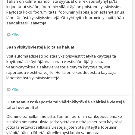
Tähän on kolme mahdollista syytä. Et ole rekisteröitynyt ja/tai
kirjautunut sisään, foorumin ylläpitäjä on poistanut yksityisviestit
käytöstä koko foorumilta tai foorumin ylläpitäjä on estänyt sinua
lähettämästä yksityisviestejä. Ota yhteyttä foorumin ylläpitäjään
saadaksesi lisätietoja.
Ylös
Saan yksityisviestejä joita en halua!
Voit automaattisesti poistaa yksityisviestit tietyltä käyttäjältä
käyttämällä käyttäjänhallinnan viestisääntöjä. Jos saat
väärinkäytöksiä sisältäviä viestejä tietyltä käyttäjältä, voit
raportoida viestit valvojille. Heillä on oikeudet estää käyttäjiä
lähettämästä yksityisviestejä.
Ylös
Olen saanut roskapostia tai väärinkäytöksiä sisältäviä viestejä
tältä foorumilta!
Olemme pahoillamme siitä. Tämän foorumin sähköpostilomake
sisältää ominaisuuksia, jotka yrittävät estää ja seurata käyttäjiä,
jotka lähettävät sellaisia viestejä, joten ota yhteyttä foorumin
ylläpitäjään ja lähetä hänelle täysi kopio saamastasi