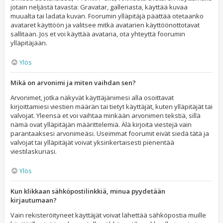
jotain neljästä tavasta: Gravatar, galleriasta, käyttää kuvaa
muualta tai ladata kuvan. Foorumin ylläpitäjä päättää otetaanko
avataret käyttöön ja valitsee mitkä avatarien käyttöönottotavat
sallitaan. Jos et voi käyttää avataria, ota yhteyttä foorumin
ylläpitäjään.
Ylös
Mikä on arvonimi ja miten vaihdan sen?
Arvonimet, jotka näkyvät käyttäjänimesi alla osoittavat
kirjoittamiesi viestien määrän tai tietyt käyttäjät, kuten ylläpitäjät tai
valvojat. Yleensä et voi vaihtaa minkään arvonimen tekstiä, sillä
nämä ovat ylläpitäjän määrittelemiä. Älä kirjoita viestejä vain
parantaaksesi arvonimeäsi. Useimmat foorumit eivät siedä tätä ja
valvojat tai ylläpitäjät voivat yksinkertaisesti pienentää
viestilaskuriasi.
Ylös
Kun klikkaan sähköpostilinkkiä, minua pyydetään
kirjautumaan?
Vain rekisteröityneet käyttäjät voivat lähettää sähköpostia muille