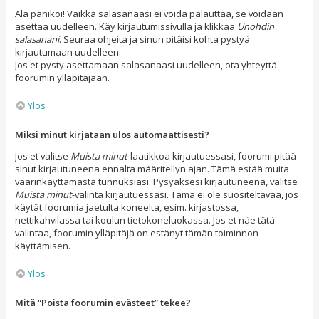
Älä panikoi! Vaikka salasanaasi ei voida palauttaa, se voidaan
asettaa uudelleen. Käy kirjautumissivulla ja klikkaa
Unohdin
salasanani
. Seuraa ohjeita ja sinun pitäisi kohta pystyä
kirjautumaan uudelleen.
Jos et pysty asettamaan salasanaasi uudelleen, ota yhteyttä
foorumin ylläpitäjään.
Ylös
Miksi minut kirjataan ulos automaattisesti?
Jos et valitse
Muista minut
-laatikkoa kirjautuessasi, foorumi pitää
sinut kirjautuneena ennalta määritellyn ajan. Tämä estää muita
väärinkäyttämästä tunnuksiasi. Pysyäksesi kirjautuneena, valitse
Muista minut
-valinta kirjautuessasi. Tämä ei ole suositeltavaa, jos
käytät foorumia jaetulta koneelta, esim. kirjastossa,
nettikahvilassa tai koulun tietokoneluokassa. Jos et näe tätä
valintaa, foorumin ylläpitäjä on estänyt tämän toiminnon
käyttämisen.
Ylös
Mitä “Poista foorumin evästeet” tekee?