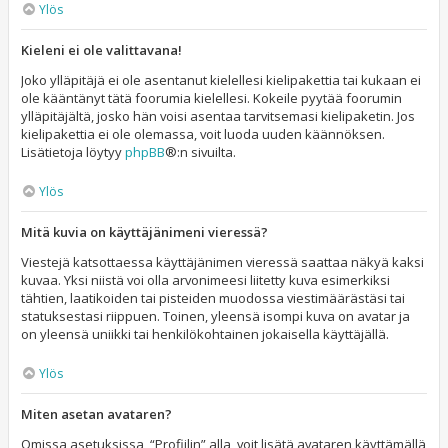
Ylös
Kieleni ei ole valittavana!
Joko ylläpitäjä ei ole asentanut kielellesi kielipakettia tai kukaan ei
ole kääntänyt tätä foorumia kielellesi. Kokeile pyytää foorumin
ylläpitäjältä, josko hän voisi asentaa tarvitsemasi kielipaketin. Jos
kielipakettia ei ole olemassa, voit luoda uuden käännöksen.
Lisätietoja löytyy
phpBB
®:n sivuilta.
Ylös
Mitä kuvia on käyttäjänimeni vieressä?
Viestejä katsottaessa käyttäjänimen vieressä saattaa näkyä kaksi
kuvaa. Yksi niistä voi olla arvonimeesi liitetty kuva esimerkiksi
tähtien, laatikoiden tai pisteiden muodossa viestimäärästäsi tai
statuksestasi riippuen. Toinen, yleensä isompi kuva on avatar ja
on yleensä uniikki tai henkilökohtainen jokaisella käyttäjällä.
Ylös
Miten asetan avataren?
Omissa asetuksissa, “Profiilin” alla, voit lisätä avataren käyttämällä