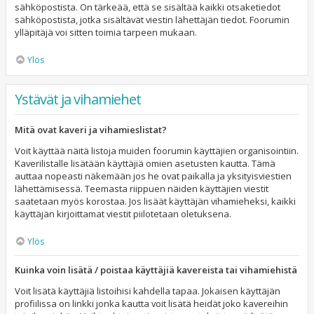
sähköpostista. On tärkeää, että se sisältää kaikki otsaketiedot
sähköpostista, jotka sisältävät viestin lähettäjän tiedot. Foorumin
ylläpitäjä voi sitten toimia tarpeen mukaan.
Ylös
Ystävät ja vihamiehet
Mitä ovat kaveri ja vihamieslistat?
Voit käyttää näitä listoja muiden foorumin käyttäjien organisointiin.
Kaverilistalle lisätään käyttäjiä omien asetusten kautta. Tämä
auttaa nopeasti näkemään jos he ovat paikalla ja yksityisviestien
lähettämisessä. Teemasta riippuen näiden käyttäjien viestit
saatetaan myös korostaa. Jos lisäät käyttäjän vihamieheksi, kaikki
käyttäjän kirjoittamat viestit piilotetaan oletuksena.
Ylös
Kuinka voin lisätä / poistaa käyttäjiä kavereista tai vihamiehistä
Voit lisätä käyttäjiä listoihisi kahdella tapaa. Jokaisen käyttäjän
profiilissa on linkki jonka kautta voit lisätä heidät joko kavereihin