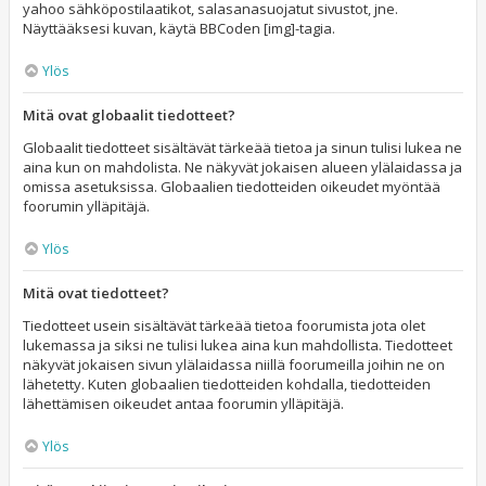
yahoo sähköpostilaatikot, salasanasuojatut sivustot, jne.
Näyttääksesi kuvan, käytä BBCoden [img]-tagia.
Ylös
Mitä ovat globaalit tiedotteet?
Globaalit tiedotteet sisältävät tärkeää tietoa ja sinun tulisi lukea ne
aina kun on mahdolista. Ne näkyvät jokaisen alueen ylälaidassa ja
omissa asetuksissa. Globaalien tiedotteiden oikeudet myöntää
foorumin ylläpitäjä.
Ylös
Mitä ovat tiedotteet?
Tiedotteet usein sisältävät tärkeää tietoa foorumista jota olet
lukemassa ja siksi ne tulisi lukea aina kun mahdollista. Tiedotteet
näkyvät jokaisen sivun ylälaidassa niillä foorumeilla joihin ne on
lähetetty. Kuten globaalien tiedotteiden kohdalla, tiedotteiden
lähettämisen oikeudet antaa foorumin ylläpitäjä.
Ylös