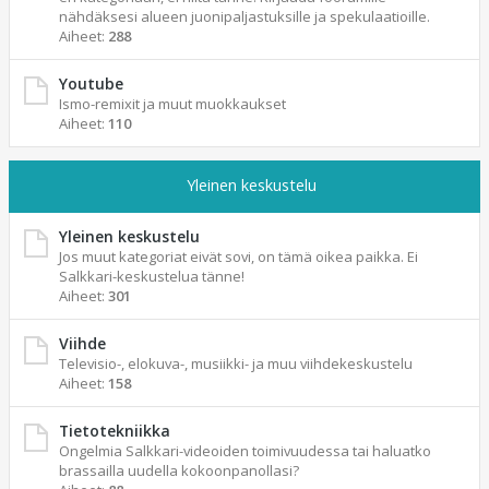
nähdäksesi alueen juonipaljastuksille ja spekulaatioille.
Aiheet:
288
Youtube
Ismo-remixit ja muut muokkaukset
Aiheet:
110
Yleinen keskustelu
Yleinen keskustelu
Jos muut kategoriat eivät sovi, on tämä oikea paikka. Ei
Salkkari-keskustelua tänne!
Aiheet:
301
Viihde
Televisio-, elokuva-, musiikki- ja muu viihdekeskustelu
Aiheet:
158
Tietotekniikka
Ongelmia Salkkari-videoiden toimivuudessa tai haluatko
brassailla uudella kokoonpanollasi?