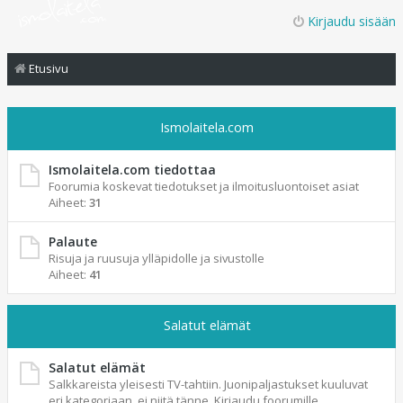
Kirjaudu sisään
Etusivu
Ismolaitela.com
Ismolaitela.com tiedottaa
Foorumia koskevat tiedotukset ja ilmoitusluontoiset asiat
Aiheet:
31
Palaute
Risuja ja ruusuja ylläpidolle ja sivustolle
Aiheet:
41
Salatut elämät
Salatut elämät
Salkkareista yleisesti TV-tahtiin. Juonipaljastukset kuuluvat
eri kategoriaan, ei niitä tänne. Kirjaudu foorumille