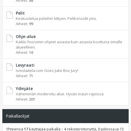
Aiheet:
88
Pelit
Keskustelua peleihin liittyen. Pelikonsolit yms.
Aiheet:
99
Ohje-alue
Kaikki foorumin ohjeet asiasta kuin asiasta koottuna omalle
alueelleen.
Aiheet:
16
Levyraati
Ismolaitela.com Goes Juke Box Jury!
Aiheet:
71
Ydinjäte
Vähemmän moderoitu alue. Hyvän maun rajoissa.
Aiheet:
201
Paikallaolijat
Yhteensä
17
käyttäjää paikalla :: 4 rekisteröitynyttä, 0 piilossa ja 13