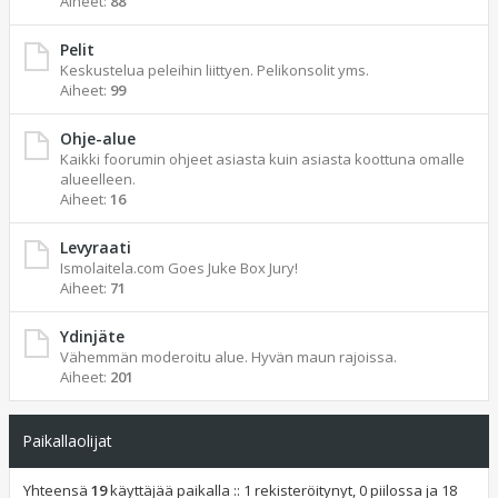
Aiheet:
88
Pelit
Keskustelua peleihin liittyen. Pelikonsolit yms.
Aiheet:
99
Ohje-alue
Kaikki foorumin ohjeet asiasta kuin asiasta koottuna omalle
alueelleen.
Aiheet:
16
Levyraati
Ismolaitela.com Goes Juke Box Jury!
Aiheet:
71
Ydinjäte
Vähemmän moderoitu alue. Hyvän maun rajoissa.
Aiheet:
201
Paikallaolijat
Yhteensä
19
käyttäjää paikalla :: 1 rekisteröitynyt, 0 piilossa ja 18