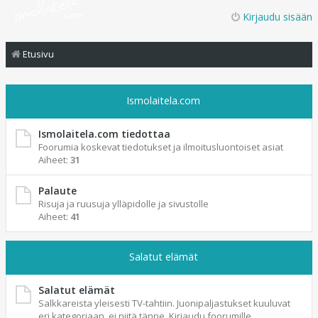
Kirjaudu sisään
Etusivu
Ismolaitela.com
Ismolaitela.com tiedottaa
Foorumia koskevat tiedotukset ja ilmoitusluontoiset asiat
Aiheet:
31
Palaute
Risuja ja ruusuja ylläpidolle ja sivustolle
Aiheet:
41
Salatut elämät
Salatut elämät
Salkkareista yleisesti TV-tahtiin. Juonipaljastukset kuuluvat
eri kategoriaan, ei niitä tänne. Kirjaudu foorumille