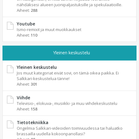
nähdäksesi alueen juonipaljastuksille ja spekulaatioille.
Aiheet:
288
Youtube
Ismo-remixit ja muut muokkaukset
Aiheet:
110
Yleinen keskustelu
Yleinen keskustelu
Jos muut kategoriat eivät sovi, on tämä oikea paikka. Ei
Salkkari-keskustelua tänne!
Aiheet:
301
Viihde
Televisio-, elokuva-, musiikki- ja muu viihdekeskustelu
Aiheet:
158
Tietotekniikka
Ongelmia Salkkari-videoiden toimivuudessa tai haluatko
brassailla uudella kokoonpanollasi?