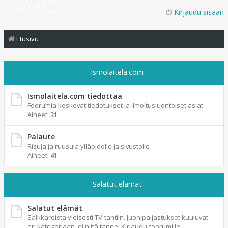
Kirjaudu sisään
Etusivu
Ismolaitela.com
Ismolaitela.com tiedottaa
Foorumia koskevat tiedotukset ja ilmoitusluontoiset asiat
Aiheet:
31
Palaute
Risuja ja ruusuja ylläpidolle ja sivustolle
Aiheet:
41
Salatut elämät
Salatut elämät
Salkkareista yleisesti TV-tahtiin. Juonipaljastukset kuuluvat
eri kategoriaan, ei niitä tänne. Kirjaudu foorumille