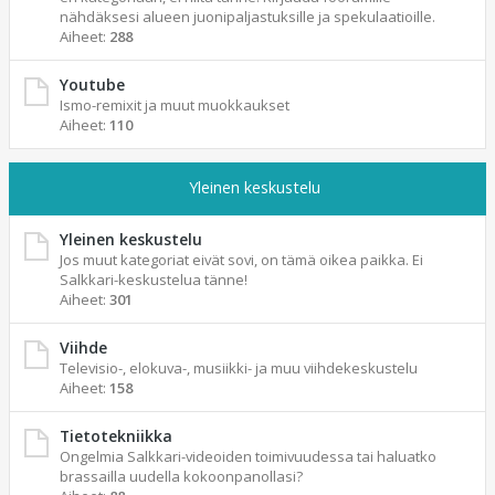
nähdäksesi alueen juonipaljastuksille ja spekulaatioille.
Aiheet:
288
Youtube
Ismo-remixit ja muut muokkaukset
Aiheet:
110
Yleinen keskustelu
Yleinen keskustelu
Jos muut kategoriat eivät sovi, on tämä oikea paikka. Ei
Salkkari-keskustelua tänne!
Aiheet:
301
Viihde
Televisio-, elokuva-, musiikki- ja muu viihdekeskustelu
Aiheet:
158
Tietotekniikka
Ongelmia Salkkari-videoiden toimivuudessa tai haluatko
brassailla uudella kokoonpanollasi?