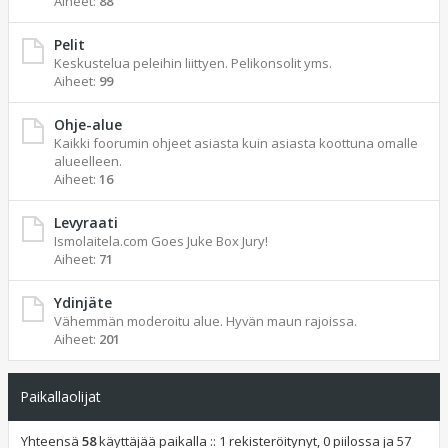
Aiheet:
88
Pelit
Keskustelua peleihin liittyen. Pelikonsolit yms.
Aiheet:
99
Ohje-alue
Kaikki foorumin ohjeet asiasta kuin asiasta koottuna omalle
alueelleen.
Aiheet:
16
Levyraati
Ismolaitela.com Goes Juke Box Jury!
Aiheet:
71
Ydinjäte
Vähemmän moderoitu alue. Hyvän maun rajoissa.
Aiheet:
201
Paikallaolijat
Yhteensä
58
käyttäjää paikalla :: 1 rekisteröitynyt, 0 piilossa ja 57