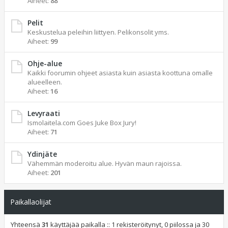
Aiheet:
88
Pelit
Keskustelua peleihin liittyen. Pelikonsolit yms.
Aiheet:
99
Ohje-alue
Kaikki foorumin ohjeet asiasta kuin asiasta koottuna omalle
alueelleen.
Aiheet:
16
Levyraati
Ismolaitela.com Goes Juke Box Jury!
Aiheet:
71
Ydinjäte
Vähemmän moderoitu alue. Hyvän maun rajoissa.
Aiheet:
201
Paikallaolijat
Yhteensä
31
käyttäjää paikalla :: 1 rekisteröitynyt, 0 piilossa ja 30