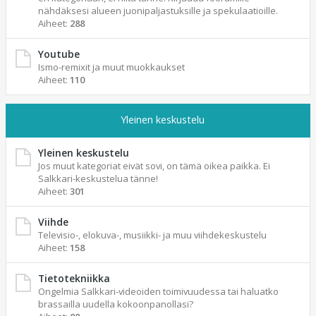
nähdäksesi alueen juonipaljastuksille ja spekulaatioille.
Aiheet:
288
Youtube
Ismo-remixit ja muut muokkaukset
Aiheet:
110
Yleinen keskustelu
Yleinen keskustelu
Jos muut kategoriat eivät sovi, on tämä oikea paikka. Ei
Salkkari-keskustelua tänne!
Aiheet:
301
Viihde
Televisio-, elokuva-, musiikki- ja muu viihdekeskustelu
Aiheet:
158
Tietotekniikka
Ongelmia Salkkari-videoiden toimivuudessa tai haluatko
brassailla uudella kokoonpanollasi?