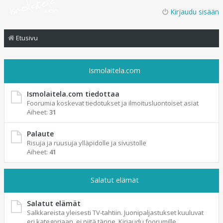
Kirjaudu sisään
Etusivu
Ismolaitela.com
Ismolaitela.com tiedottaa
Foorumia koskevat tiedotukset ja ilmoitusluontoiset asiat
Aiheet:
31
Palaute
Risuja ja ruusuja ylläpidolle ja sivustolle
Aiheet:
41
Salatut elämät
Salatut elämät
Salkkareista yleisesti TV-tahtiin. Juonipaljastukset kuuluvat
eri kategoriaan, ei niitä tänne. Kirjaudu foorumille