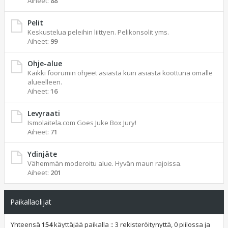
Aiheet:
88
Pelit
Keskustelua peleihin liittyen. Pelikonsolit yms.
Aiheet:
99
Ohje-alue
Kaikki foorumin ohjeet asiasta kuin asiasta koottuna omalle
alueelleen.
Aiheet:
16
Levyraati
Ismolaitela.com Goes Juke Box Jury!
Aiheet:
71
Ydinjäte
Vähemmän moderoitu alue. Hyvän maun rajoissa.
Aiheet:
201
Paikallaolijat
Yhteensä
154
käyttäjää paikalla :: 3 rekisteröitynyttä, 0 piilossa ja