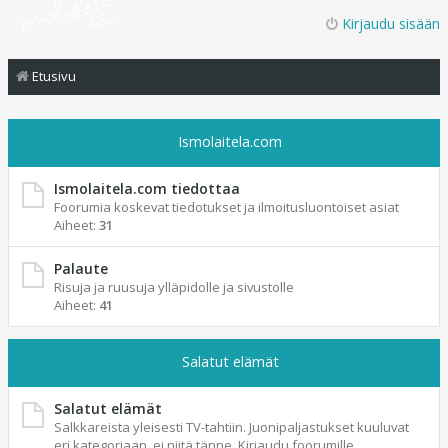
Kirjaudu sisään
Etusivu
Ismolaitela.com
Ismolaitela.com tiedottaa
Foorumia koskevat tiedotukset ja ilmoitusluontoiset asiat
Aiheet:
31
Palaute
Risuja ja ruusuja ylläpidolle ja sivustolle
Aiheet:
41
Salatut elämät
Salatut elämät
Salkkareista yleisesti TV-tahtiin. Juonipaljastukset kuuluvat
eri kategoriaan, ei niitä tänne. Kirjaudu foorumille