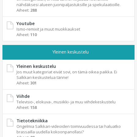
nähdäksesi alueen juonipaljastuksille ja spekulaatioille.
Aiheet:
288
Youtube
Ismo-remixit ja muut muokkaukset
Aiheet:
110
Yleinen keskustelu
Yleinen keskustelu
Jos muut kategoriat eivät sovi, on tämä oikea paikka. Ei
Salkkari-keskustelua tänne!
Aiheet:
301
Viihde
Televisio-, elokuva-, musiikki- ja muu viihdekeskustelu
Aiheet:
158
Tietotekniikka
Ongelmia Salkkari-videoiden toimivuudessa tai haluatko
brassailla uudella kokoonpanollasi?