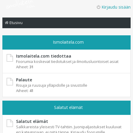
Kirjaudu sisään
Etusivu
Ismolaitela.com
Ismolaitela.com tiedottaa
Foorumia koskevat tiedotukset ja ilmoitusluontoiset asiat
Aiheet:
31
Palaute
Risuja ja ruusuja ylläpidolle ja sivustolle
Aiheet:
41
Salatut elämät
Salatut elämät
Salkkareista yleisesti TV-tahtiin. Juonipaljastukset kuuluvat
eri kategoriaan, ei niitä tänne. Kirjaudu foorumille