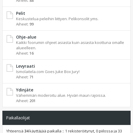
Aiheet:
88
Pelit
Keskustelua peleihin liittyen. Pelikonsolit yms.
Aiheet:
99
Ohje-alue
Kaikki foorumin ohjeet asiasta kuin asiasta koottuna omalle
alueelleen.
Aiheet:
16
Levyraati
Ismolaitela.com Goes Juke Box Jury!
Aiheet:
71
Ydinjäte
Vähemmän moderoitu alue. Hyvän maun rajoissa.
Aiheet:
201
Paikallaolijat
Yhteensä
34
käyttäjää paikalla :: 1 rekisteröitynyt, 0 piilossa ja 33