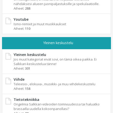
nähdäksesi alueen juonipaljastuksille ja spekulaatioille.
Aiheet:
288
Youtube
Ismo-remixit ja muut muokkaukset
Aiheet:
110
Yleinen keskustelu
Yleinen keskustelu
Jos muut kategoriat eivät sovi, on tämä oikea paikka. Ei
Salkkari-keskustelua tänne!
Aiheet:
301
Viihde
Televisio-, elokuva-, musiikki- ja muu viihdekeskustelu
Aiheet:
158
Tietotekniikka
Ongelmia Salkkari-videoiden toimivuudessa tai haluatko
brassailla uudella kokoonpanollasi?