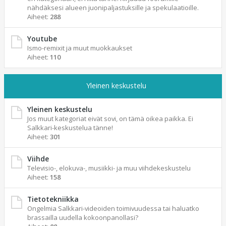
nähdäksesi alueen juonipaljastuksille ja spekulaatioille.
Aiheet:
288
Youtube
Ismo-remixit ja muut muokkaukset
Aiheet:
110
Yleinen keskustelu
Yleinen keskustelu
Jos muut kategoriat eivät sovi, on tämä oikea paikka. Ei
Salkkari-keskustelua tänne!
Aiheet:
301
Viihde
Televisio-, elokuva-, musiikki- ja muu viihdekeskustelu
Aiheet:
158
Tietotekniikka
Ongelmia Salkkari-videoiden toimivuudessa tai haluatko
brassailla uudella kokoonpanollasi?