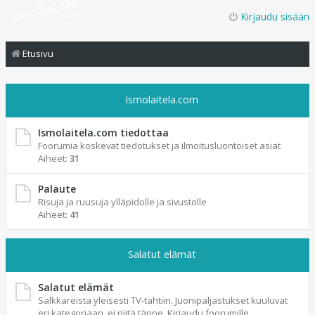
Kirjaudu sisään
Etusivu
Ismolaitela.com
Ismolaitela.com tiedottaa
Foorumia koskevat tiedotukset ja ilmoitusluontoiset asiat
Aiheet:
31
Palaute
Risuja ja ruusuja ylläpidolle ja sivustolle
Aiheet:
41
Salatut elämät
Salatut elämät
Salkkareista yleisesti TV-tahtiin. Juonipaljastukset kuuluvat
eri kategoriaan, ei niitä tänne. Kirjaudu foorumille