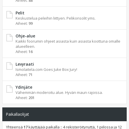
Aiheet:
88
Pelit
Keskustelua peleihin liittyen. Pelikonsolit yms.
Aiheet:
99
Ohje-alue
Kaikki foorumin ohjeet asiasta kuin asiasta koottuna omalle
alueelleen.
Aiheet:
16
Levyraati
Ismolaitela.com Goes Juke Box Jury!
Aiheet:
71
Ydinjäte
Vähemmän moderoitu alue. Hyvän maun rajoissa.
Aiheet:
201
Paikallaolijat
Yhteensä
17
käyttäjää paikalla :: 4 rekisteröitynyttä, 1 piilossa ja 12