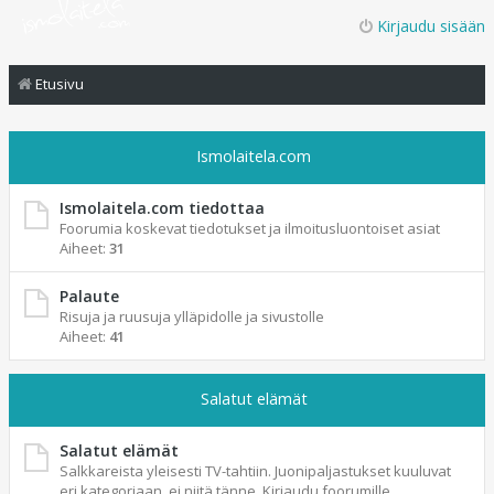
Kirjaudu sisään
Etusivu
Ismolaitela.com
Ismolaitela.com tiedottaa
Foorumia koskevat tiedotukset ja ilmoitusluontoiset asiat
Aiheet:
31
Palaute
Risuja ja ruusuja ylläpidolle ja sivustolle
Aiheet:
41
Salatut elämät
Salatut elämät
Salkkareista yleisesti TV-tahtiin. Juonipaljastukset kuuluvat
eri kategoriaan, ei niitä tänne. Kirjaudu foorumille