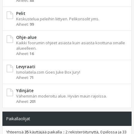
Aiheet:
88
Pelit
Keskustelua peleihin liittyen. Pelikonsolit yms.
Aiheet:
99
Ohje-alue
Kaikki foorumin ohjeet asiasta kuin asiasta koottuna omalle
alueelleen.
Aiheet:
16
Levyraati
Ismolaitela.com Goes Juke Box Jury!
Aiheet:
71
Ydinjäte
Vähemmän moderoitu alue. Hyvän maun rajoissa.
Aiheet:
201
Paikallaolijat
Yhteensä
35
käyttäjää paikalla :: 2 rekisteröitynyttä, 0 piilossa ja 33