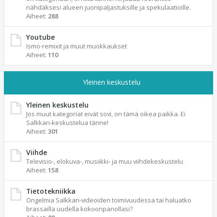
nähdäksesi alueen juonipaljastuksille ja spekulaatioille.
Aiheet:
288
Youtube
Ismo-remixit ja muut muokkaukset
Aiheet:
110
Yleinen keskustelu
Yleinen keskustelu
Jos muut kategoriat eivät sovi, on tämä oikea paikka. Ei
Salkkari-keskustelua tänne!
Aiheet:
301
Viihde
Televisio-, elokuva-, musiikki- ja muu viihdekeskustelu
Aiheet:
158
Tietotekniikka
Ongelmia Salkkari-videoiden toimivuudessa tai haluatko
brassailla uudella kokoonpanollasi?