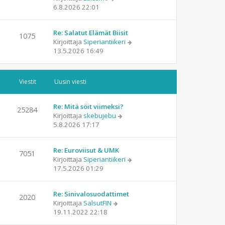
n
t
ä
6.8.2026 22:01
v
i
y
i
t
e
Re: Salatut Elämät Biisit
ä
1075
s
N
Kirjoittaja
Siperiantiikeri
u
t
ä
13.5.2026 16:49
u
i
y
s
t
i
ä
n
Viestit
Uusin viesti
u
v
u
i
s
e
Re: Mitä söit viimeksi?
25284
i
s
N
Kirjoittaja
skebujebu
n
t
ä
5.8.2026 17:17
v
i
y
i
t
e
Re: Euroviisut & UMK
ä
7051
s
N
Kirjoittaja
Siperiantiikeri
u
t
ä
17.5.2026 01:29
u
i
y
s
t
i
Re: Sinivalosuodattimet
ä
n
2020
N
Kirjoittaja
SalsutFIN
u
v
ä
19.11.2022 22:18
u
i
y
s
e