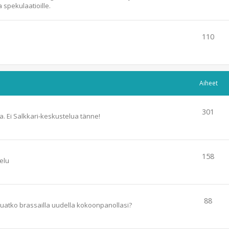
 spekulaatioille.
110
Aiheet
301
a. Ei Salkkari-keskustelua tänne!
158
telu
88
luatko brassailla uudella kokoonpanollasi?