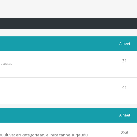
Aiheet
31
t asiat
41
Aiheet
288
kuuluvat eri kategoriaan, ei niitä tänne. Kirjaudu