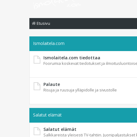
Etusivu
Ismolaitela.com
Ismolaitela.com tiedottaa
Foorumia koskevat tiedotukset ja ilmoitusluontoise
Palaute
Risuja ja ruusuja ylläpidolle ja sivustolle
Salatut elämät
Salatut elämät
Salkkareista yleisesti TV-tahtiin. Juonipaljastukset 