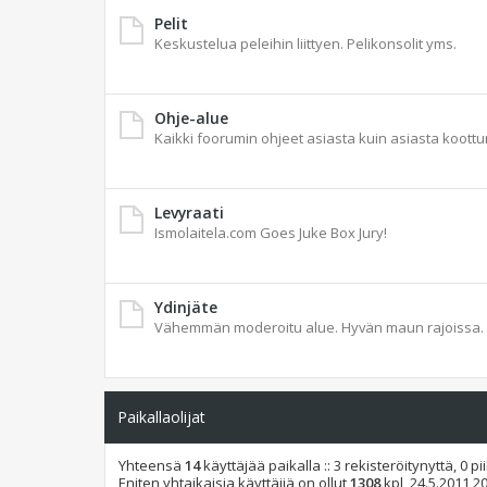
Pelit
Keskustelua peleihin liittyen. Pelikonsolit yms.
Ohje-alue
Kaikki foorumin ohjeet asiasta kuin asiasta koott
Levyraati
Ismolaitela.com Goes Juke Box Jury!
Ydinjäte
Vähemmän moderoitu alue. Hyvän maun rajoissa.
Paikallaolijat
Yhteensä
14
käyttäjää paikalla :: 3 rekisteröitynyttä, 0 pi
Eniten yhtaikaisia käyttäjiä on ollut
1308
kpl, 24.5.2011 2