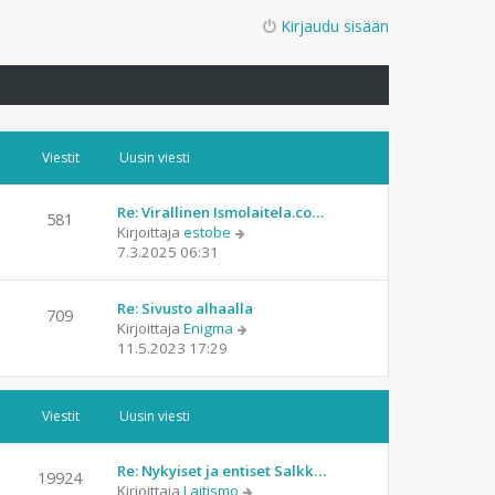
Kirjaudu sisään
Viestit
Uusin viesti
Re: Virallinen Ismolaitela.co…
581
N
Kirjoittaja
estobe
ä
7.3.2025 06:31
y
t
Re: Sivusto alhaalla
ä
709
N
Kirjoittaja
Enigma
u
ä
11.5.2023 17:29
u
y
s
t
i
ä
n
Viestit
Uusin viesti
u
v
u
i
s
e
Re: Nykyiset ja entiset Salkk…
19924
i
s
N
Kirjoittaja
Laitismo