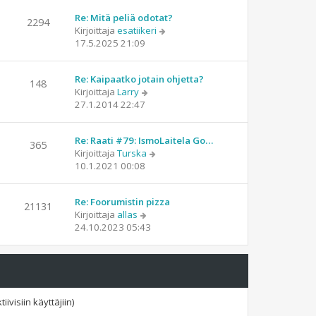
t
i
s
Re: Mitä peliä odotat?
ä
n
2294
t
N
Kirjoittaja
esatiikeri
u
v
i
ä
17.5.2025 21:09
u
i
y
s
e
t
i
s
Re: Kaipaatko jotain ohjetta?
ä
n
148
t
N
Kirjoittaja
Larry
u
v
i
ä
27.1.2014 22:47
u
i
y
s
e
t
i
s
Re: Raati #79: IsmoLaitela Go…
ä
n
365
t
N
Kirjoittaja
Turska
u
v
i
ä
10.1.2021 00:08
u
i
y
s
e
t
i
s
Re: Foorumistin pizza
ä
n
21131
t
N
Kirjoittaja
allas
u
v
i
ä
24.10.2023 05:43
u
i
y
s
e
t
i
s
ä
n
t
u
v
i
u
i
ivisiin käyttäjiin)
s
e
i