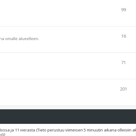
99
16
una omalle alueelleen.
71
201
ilossa ja 11 vierasta (Tieto perustuu viimeisen 5 minuutin aikana olleisiin akti
0:02