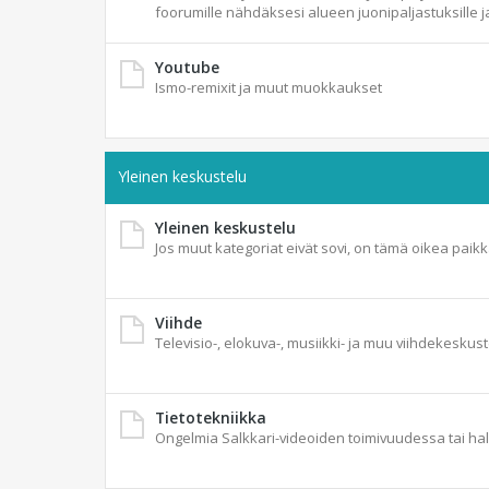
foorumille nähdäksesi alueen juonipaljastuksille ja
Youtube
Ismo-remixit ja muut muokkaukset
Yleinen keskustelu
Yleinen keskustelu
Jos muut kategoriat eivät sovi, on tämä oikea paikk
Viihde
Televisio-, elokuva-, musiikki- ja muu viihdekeskus
Tietotekniikka
Ongelmia Salkkari-videoiden toimivuudessa tai ha