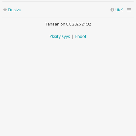
Etusivu
UKK
Tänään on 8.8.2026 21:32
Yksityisyys
|
Ehdot