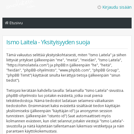
Kirjaudu sisään
Etusivu
Ismo Laitela - Yksityisyyden suoja
Tämä vakuutus selittää yksityiskohtaisesti, miten "Ismo Laitela" ja siihen
liittyvät yritykset (jälkeenpäin "me", "meitä", "meidän", "Ismo Laitela",
"https://ismolaitela.com") ja phpBB:n (jälkeenpäin "he", "heitä",
"heidän", "phpBB-ohjelmisto", "www.phpbb.com", "phpBB Group",
"phpBB Tiimit") käyttävät sinulta kerättyjä tietoja (jälkeenpäin "sinun
tiedot").
Tietojasi kerätään kahdella tavalla: Selaamalla "Ismo Laitela"-sivustoa.
phpBB-ohjelmisto luo joitakin evästeitä, jotka ovat pieniä
tekstitiedostoja. Nämä tiedostot ladataan selaimesi väliaikaisiin
tiedostoihin. Ensimmäiset kaksi evästettä sisältävät tiedon käyttäjän
yksilöimiseksi (jälkeenpäin "käyttäjän id") ja anonyymin session
tunnisteen. (jälkeenpäin "istunto id") Saat automaattiseti myös
kolmannen evästeen, kun olet selannut joitakin viestejä "Ismo Laitela"-
sivustolla ja näitä käytetään tallentamaan lukemiasi vestiketjuja ja näin
parantaen käyttökokemustasi.