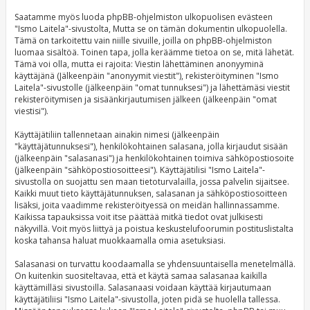
Saatamme myös luoda phpBB-ohjelmiston ulkopuolisen evästeen
"Ismo Laitela"-sivustolta, Mutta se on tämän dokumentin ulkopuolella.
Tämä on tarkoitettu vain niille sivuille, joilla on phpBB-ohjelmiston
luomaa sisältöä. Toinen tapa, jolla keräämme tietoa on se, mitä lähetät.
Tämä voi olla, mutta ei rajoita: Viestin lähettäminen anonyyminä
käyttäjänä (Jälkeenpäin "anonyymit viestit"), rekisteröityminen "Ismo
Laitela"-sivustolle (jälkeenpäin "omat tunnuksesi") ja lähettämäsi viestit
rekisteröitymisen ja sisäänkirjautumisen jälkeen (jälkeenpäin "omat
viestisi").
Käyttäjätiliin tallennetaan ainakin nimesi (jälkeenpäin
"käyttäjätunnuksesi"), henkilökohtainen salasana, jolla kirjaudut sisään
(jälkeenpäin "salasanasi") ja henkilökohtainen toimiva sähköpostiosoite
(jälkeenpäin "sähköpostiosoitteesi"). Käyttäjätilisi "Ismo Laitela"-
sivustolla on suojattu sen maan tietoturvalailla, jossa palvelin sijaitsee.
Kaikki muut tieto käyttäjätunnuksen, salasanan ja sähköpostiosoitteen
lisäksi, joita vaadimme rekisteröityessä on meidän hallinnassamme.
Kaikissa tapauksissa voit itse päättää mitkä tiedot ovat julkisesti
näkyvillä. Voit myös liittyä ja poistua keskustelufoorumin postituslistalta
koska tahansa haluat muokkaamalla omia asetuksiasi.
Salasanasi on turvattu koodaamalla se yhdensuuntaisella menetelmällä.
On kuitenkin suositeltavaa, että et käytä samaa salasanaa kaikilla
käyttämilläsi sivustoilla. Salasanaasi voidaan käyttää kirjautumaan
käyttäjätiliisi "Ismo Laitela"-sivustolla, joten pidä se huolella tallessa.