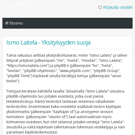
Kirjaudu sisään
Etusivu
Ismo Laitela - Yksityisyyden suoja
Tämä vakuutus selittää yksityiskohtaisesti, miten "Ismo Laitela" ja siihen
liittyvät yritykset (jälkeenpäin "me", "meitä", "meidän", "Ismo Laitela",
"https://ismolaitela.com") ja phpBB:n (jälkeenpäin "he", "heitä",
"heidän", "phpBB-ohjelmisto", "www.phpbb.com", "phpBB Group",
"phpBB Tiimit") käyttävät sinulta kerättyjä tietoja (jälkeenpäin "sinun
tiedot").
Tietojasi kerätään kahdella tavalla: Selaamalla "Ismo Laitela"-sivustoa.
phpBB-ohjelmisto luo joitakin evästeitä, jotka ovat pieniä
tekstitiedostoja. Nämä tiedostot ladataan selaimesi väliaikaisiin
tiedostoihin. Ensimmäiset kaksi evästettä sisältävät tiedon käyttäjän
yksilöimiseksi (jälkeenpäin "käyttäjän id") ja anonyymin session
tunnisteen. (jälkeenpäin "istunto id") Saat automaattiseti myös
kolmannen evästeen, kun olet selannut joitakin viestejä "Ismo Laitela"-
sivustolla ja näitä käytetään tallentamaan lukemiasi vestiketjuja ja näin
parantaen käyttökokemustasi.