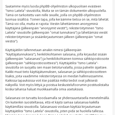
Saatamme myös luoda phpBB-ohjelmiston ulkopuolisen evästeen
"Ismo Laitela"-sivustolta, Mutta se on tämän dokumentin ulkopuolella.
Tämä on tarkoitettu vain niille sivuille, joilla on phpBB-ohjelmiston
luomaa sisältöä. Toinen tapa, jolla keräämme tietoa on se, mitä lähetät.
Tämä voi olla, mutta ei rajoita: Viestin lähettäminen anonyyminä
käyttäjänä (Jälkeenpäin "anonyymit viestit"), rekisteröityminen "Ismo
Laitela"-sivustolle (jälkeenpäin "omat tunnuksesi") ja lähettämäsi viestit
rekisteröitymisen ja sisäänkirjautumisen jälkeen (jälkeenpäin "omat
viestisi").
Käyttäjätiliin tallennetaan ainakin nimesi (jälkeenpäin
"käyttäjätunnuksesi"), henkilökohtainen salasana, jolla kirjaudut sisään
(jälkeenpäin "salasanasi") ja henkilökohtainen toimiva sähköpostiosoite
(jälkeenpäin "sähköpostiosoitteesi"). Käyttäjätilisi "Ismo Laitela"-
sivustolla on suojattu sen maan tietoturvalailla, jossa palvelin sijaitsee.
Kaikki muut tieto käyttäjätunnuksen, salasanan ja sähköpostiosoitteen
lisäksi, joita vaadimme rekisteröityessä on meidän hallinnassamme.
Kaikissa tapauksissa voit itse päättää mitkä tiedot ovat julkisesti
näkyvillä. Voit myös liittyä ja poistua keskustelufoorumin postituslistalta
koska tahansa haluat muokkaamalla omia asetuksiasi.
Salasanasi on turvattu koodaamalla se yhdensuuntaisella menetelmällä.
On kuitenkin suositeltavaa, että et käytä samaa salasanaa kaikilla
käyttämilläsi sivustoilla. Salasanaasi voidaan käyttää kirjautumaan
käyttäjätiliisi "Ismo Laitela"-sivustolla, joten pidä se huolella tallessa.