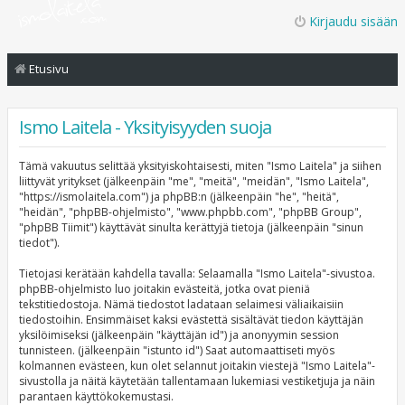
Kirjaudu sisään
Etusivu
Ismo Laitela - Yksityisyyden suoja
Tämä vakuutus selittää yksityiskohtaisesti, miten "Ismo Laitela" ja siihen
liittyvät yritykset (jälkeenpäin "me", "meitä", "meidän", "Ismo Laitela",
"https://ismolaitela.com") ja phpBB:n (jälkeenpäin "he", "heitä",
"heidän", "phpBB-ohjelmisto", "www.phpbb.com", "phpBB Group",
"phpBB Tiimit") käyttävät sinulta kerättyjä tietoja (jälkeenpäin "sinun
tiedot").
Tietojasi kerätään kahdella tavalla: Selaamalla "Ismo Laitela"-sivustoa.
phpBB-ohjelmisto luo joitakin evästeitä, jotka ovat pieniä
tekstitiedostoja. Nämä tiedostot ladataan selaimesi väliaikaisiin
tiedostoihin. Ensimmäiset kaksi evästettä sisältävät tiedon käyttäjän
yksilöimiseksi (jälkeenpäin "käyttäjän id") ja anonyymin session
tunnisteen. (jälkeenpäin "istunto id") Saat automaattiseti myös
kolmannen evästeen, kun olet selannut joitakin viestejä "Ismo Laitela"-
sivustolla ja näitä käytetään tallentamaan lukemiasi vestiketjuja ja näin
parantaen käyttökokemustasi.