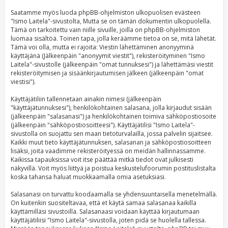
Saatamme myös luoda phpBB-ohjelmiston ulkopuolisen evästeen
"Ismo Laitela"-sivustolta, Mutta se on tämän dokumentin ulkopuolella.
Tämä on tarkoitettu vain niille sivuille, joilla on phpBB-ohjelmiston
luomaa sisältöä. Toinen tapa, jolla keräämme tietoa on se, mitä lähetät.
Tämä voi olla, mutta ei rajoita: Viestin lähettäminen anonyyminä
käyttäjänä (Jälkeenpäin "anonyymit viestit"), rekisteröityminen "Ismo
Laitela"-sivustolle (jälkeenpäin "omat tunnuksesi") ja lähettämäsi viestit
rekisteröitymisen ja sisäänkirjautumisen jälkeen (jälkeenpäin "omat
viestisi").
Käyttäjätiliin tallennetaan ainakin nimesi (jälkeenpäin
"käyttäjätunnuksesi"), henkilökohtainen salasana, jolla kirjaudut sisään
(jälkeenpäin "salasanasi") ja henkilökohtainen toimiva sähköpostiosoite
(jälkeenpäin "sähköpostiosoitteesi"). Käyttäjätilisi "Ismo Laitela"-
sivustolla on suojattu sen maan tietoturvalailla, jossa palvelin sijaitsee.
Kaikki muut tieto käyttäjätunnuksen, salasanan ja sähköpostiosoitteen
lisäksi, joita vaadimme rekisteröityessä on meidän hallinnassamme.
Kaikissa tapauksissa voit itse päättää mitkä tiedot ovat julkisesti
näkyvillä. Voit myös liittyä ja poistua keskustelufoorumin postituslistalta
koska tahansa haluat muokkaamalla omia asetuksiasi.
Salasanasi on turvattu koodaamalla se yhdensuuntaisella menetelmällä.
On kuitenkin suositeltavaa, että et käytä samaa salasanaa kaikilla
käyttämilläsi sivustoilla. Salasanaasi voidaan käyttää kirjautumaan
käyttäjätiliisi "Ismo Laitela"-sivustolla, joten pidä se huolella tallessa.