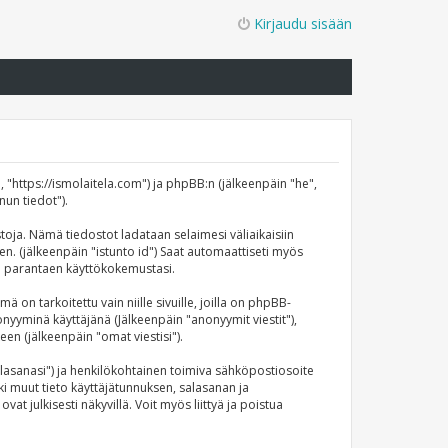
Kirjaudu sisään
", "https://ismolaitela.com") ja phpBB:n (jälkeenpäin "he",
nun tiedot").
stoja. Nämä tiedostot ladataan selaimesi väliaikaisiin
een. (jälkeenpäin "istunto id") Saat automaattiseti myös
äin parantaen käyttökokemustasi.
 tarkoitettu vain niille sivuille, joilla on phpBB-
onyyminä käyttäjänä (Jälkeenpäin "anonyymit viestit"),
een (jälkeenpäin "omat viestisi").
"salasanasi") ja henkilökohtainen toimiva sähköpostiosoite
ikki muut tieto käyttäjätunnuksen, salasanan ja
t julkisesti näkyvillä. Voit myös liittyä ja poistua