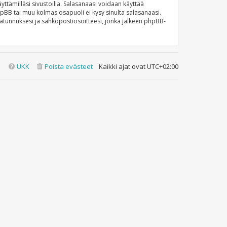
ttämilläsi sivustoilla. Salasanaasi voidaan käyttää
phpBB tai muu kolmas osapuoli ei kysy sinulta salasanaasi.
ätunnuksesi ja sähköpostiosoitteesi, jonka jälkeen phpBB-
UKK
Poista evästeet
Kaikki ajat ovat
UTC+02:00