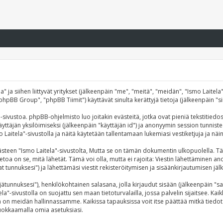
a" ja siihen liittyvät yritykset (jälkeenpäin "me", "meitä", "meidän", "Ismo Laitela
BB Group", "phpBB Tiimit") käyttävät sinulta kerättyjä tietoja (jälkeenpäin "si
"-sivustoa. phpBB-ohjelmisto luo joitakin evästeitä, jotka ovat pieniä tekstitiedo
äyttäjän yksilöimiseksi (jälkeenpäin "käyttäjän id") ja anonyymin session tunnist
o Laitela"-sivustolla ja näitä käytetään tallentamaan lukemiasi vestiketjuja ja n
 "Ismo Laitela"-sivustolta, Mutta se on tämän dokumentin ulkopuolella. Tämä on
toa on se, mitä lähetät. Tämä voi olla, mutta ei rajoita: Viestin lähettäminen an
 tunnuksesi") ja lähettämäsi viestit rekisteröitymisen ja sisäänkirjautumisen jälk
täjätunnuksesi"), henkilökohtainen salasana, jolla kirjaudut sisään (jälkeenpäin 
ela"-sivustolla on suojattu sen maan tietoturvalailla, jossa palvelin sijaitsee. Ka
on meidän hallinnassamme. Kaikissa tapauksissa voit itse päättää mitkä tiedot ova
uokkaamalla omia asetuksiasi.