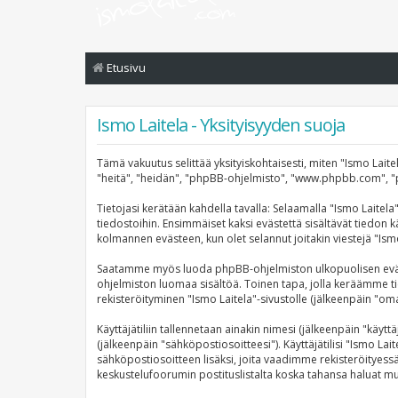
Etusivu
Ismo Laitela - Yksityisyyden suoja
Tämä vakuutus selittää yksityiskohtaisesti, miten "Ismo Laitel
"heitä", "heidän", "phpBB-ohjelmisto", "www.phpbb.com", "php
Tietojasi kerätään kahdella tavalla: Selaamalla "Ismo Laitela
tiedostoihin. Ensimmäiset kaksi evästettä sisältävät tiedon k
kolmannen evästeen, kun olet selannut joitakin viestejä "Ism
Saatamme myös luoda phpBB-ohjelmiston ulkopuolisen evästeen
ohjelmiston luomaa sisältöä. Toinen tapa, jolla keräämme tie
rekisteröityminen "Ismo Laitela"-sivustolle (jälkeenpäin "omat
Käyttäjätiliin tallennetaan ainakin nimesi (jälkeenpäin "käyt
(jälkeenpäin "sähköpostiosoitteesi"). Käyttäjätilisi "Ismo Lait
sähköpostiosoitteen lisäksi, joita vaadimme rekisteröityessä 
keskustelufoorumin postituslistalta koska tahansa haluat m