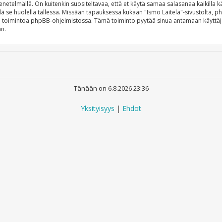
telmällä. On kuitenkin suositeltavaa, että et käytä samaa salasanaa kaikilla käy
 pidä se huolella tallessa. Missään tapauksessa kukaan "Ismo Laitela"-sivustolta, 
i" toimintoa phpBB-ohjelmistossa. Tämä toiminto pyytää sinua antamaan käyttäj
än.
Tänään on 6.8.2026 23:36
Yksityisyys
|
Ehdot