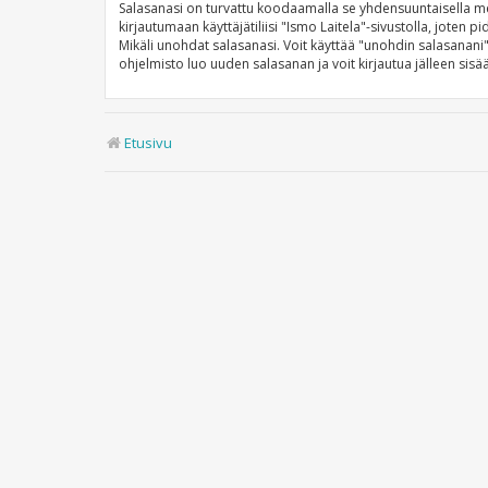
Salasanasi on turvattu koodaamalla se yhdensuuntaisella mene
kirjautumaan käyttäjätiliisi "Ismo Laitela"-sivustolla, joten
Mikäli unohdat salasanasi. Voit käyttää "unohdin salasanan
ohjelmisto luo uuden salasanan ja voit kirjautua jälleen sisä
Etusivu