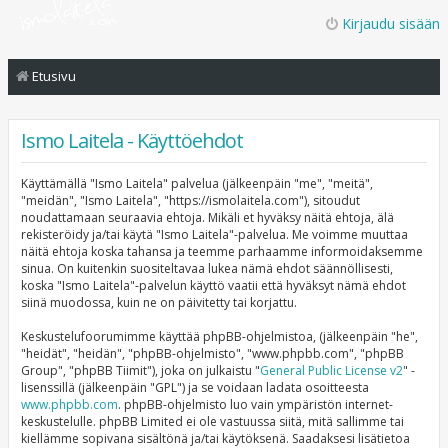
Kirjaudu sisään
Etusivu
Ismo Laitela - Käyttöehdot
Käyttämällä "Ismo Laitela" palvelua (jälkeenpäin "me", "meitä",
"meidän", "Ismo Laitela", "https://ismolaitela.com"), sitoudut
noudattamaan seuraavia ehtoja. Mikäli et hyväksy näitä ehtoja, älä
rekisteröidy ja/tai käytä "Ismo Laitela"-palvelua. Me voimme muuttaa
näitä ehtoja koska tahansa ja teemme parhaamme informoidaksemme
sinua. On kuitenkin suositeltavaa lukea nämä ehdot säännöllisesti,
koska "Ismo Laitela"-palvelun käyttö vaatii että hyväksyt nämä ehdot
siinä muodossa, kuin ne on päivitetty tai korjattu.
Keskustelufoorumimme käyttää phpBB-ohjelmistoa, (jälkeenpäin "he",
"heidät", "heidän", "phpBB-ohjelmisto", "www.phpbb.com", "phpBB
Group", "phpBB Tiimit"), joka on julkaistu "
General Public License v2
" -
lisenssillä (jälkeenpäin "GPL") ja se voidaan ladata osoitteesta
www.phpbb.com
. phpBB-ohjelmisto luo vain ympäristön internet-
keskustelulle. phpBB Limited ei ole vastuussa siitä, mitä sallimme tai
kiellämme sopivana sisältönä ja/tai käytöksenä. Saadaksesi lisätietoa