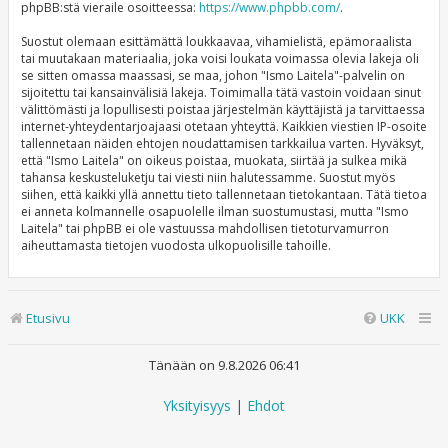
phpBB:stä vieraile osoitteessa:
https://www.phpbb.com/
.
Suostut olemaan esittämättä loukkaavaa, vihamielistä, epämoraalista
tai muutakaan materiaalia, joka voisi loukata voimassa olevia lakeja oli
se sitten omassa maassasi, se maa, johon "Ismo Laitela"-palvelin on
sijoitettu tai kansainvälisiä lakeja. Toimimalla tätä vastoin voidaan sinut
välittömästi ja lopullisesti poistaa järjestelmän käyttäjistä ja tarvittaessa
internet-yhteydentarjoajaasi otetaan yhteyttä. Kaikkien viestien IP-osoite
tallennetaan näiden ehtojen noudattamisen tarkkailua varten. Hyväksyt,
että "Ismo Laitela" on oikeus poistaa, muokata, siirtää ja sulkea mikä
tahansa keskusteluketju tai viesti niin halutessamme. Suostut myös
siihen, että kaikki yllä annettu tieto tallennetaan tietokantaan. Tätä tietoa
ei anneta kolmannelle osapuolelle ilman suostumustasi, mutta "Ismo
Laitela" tai phpBB ei ole vastuussa mahdollisen tietoturvamurron
aiheuttamasta tietojen vuodosta ulkopuolisille tahoille.
Etusivu
UKK
Tänään on 9.8.2026 06:41
Yksityisyys
|
Ehdot