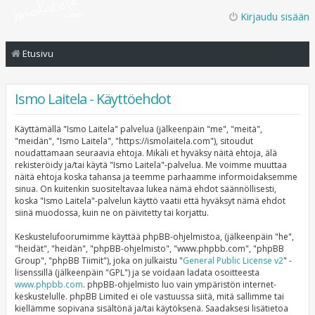
Kirjaudu sisään
Etusivu
Ismo Laitela - Käyttöehdot
Käyttämällä "Ismo Laitela" palvelua (jälkeenpäin "me", "meitä",
"meidän", "Ismo Laitela", "https://ismolaitela.com"), sitoudut
noudattamaan seuraavia ehtoja. Mikäli et hyväksy näitä ehtoja, älä
rekisteröidy ja/tai käytä "Ismo Laitela"-palvelua. Me voimme muuttaa
näitä ehtoja koska tahansa ja teemme parhaamme informoidaksemme
sinua. On kuitenkin suositeltavaa lukea nämä ehdot säännöllisesti,
koska "Ismo Laitela"-palvelun käyttö vaatii että hyväksyt nämä ehdot
siinä muodossa, kuin ne on päivitetty tai korjattu.
Keskustelufoorumimme käyttää phpBB-ohjelmistoa, (jälkeenpäin "he",
"heidät", "heidän", "phpBB-ohjelmisto", "www.phpbb.com", "phpBB
Group", "phpBB Tiimit"), joka on julkaistu "
General Public License v2
" -
lisenssillä (jälkeenpäin "GPL") ja se voidaan ladata osoitteesta
www.phpbb.com
. phpBB-ohjelmisto luo vain ympäristön internet-
keskustelulle. phpBB Limited ei ole vastuussa siitä, mitä sallimme tai
kiellämme sopivana sisältönä ja/tai käytöksenä. Saadaksesi lisätietoa