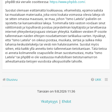
phpBB:stä vieraile osoitteessa:
https://www.phpbb.com/
.
Suostut olemaan esittämättä loukkaavaa, vihamielistä, epämoraalista
tai muutakaan materiaalia, joka voisi loukata voimassa olevia lakeja oli
se sitten omassa maassasi, se maa, johon "Ismo Laitela"-palvelin on
sijoitettu tai kansainvälisiä lakeja. Toimimalla tätä vastoin voidaan sinut
välittömästi ja lopullisesti poistaa järjestelmän käyttäjistä ja tarvittaessa
internet-yhteydentarjoajaasi otetaan yhteyttä. Kaikkien viestien IP-osoite
tallennetaan näiden ehtojen noudattamisen tarkkailua varten. Hyväksyt,
että "Ismo Laitela" on oikeus poistaa, muokata, siirtää ja sulkea mikä
tahansa keskusteluketju tai viesti niin halutessamme. Suostut myös
siihen, että kaikki yllä annettu tieto tallennetaan tietokantaan. Tätä tietoa
ei anneta kolmannelle osapuolelle ilman suostumustasi, mutta "Ismo
Laitela" tai phpBB ei ole vastuussa mahdollisen tietoturvamurron
aiheuttamasta tietojen vuodosta ulkopuolisille tahoille.
Etusivu
UKK
Tänään on 9.8.2026 11:36
Yksityisyys
|
Ehdot