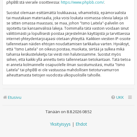
phpBB:stä vieraile osoitteessa:
https://www.phpbb.com/
.
Suostut olemaan esittämättä loukkaavaa, vihamielistä, epämoraalista
tai muutakaan materiaalia, joka voisi loukata voimassa olevia lakeja oli
se sitten omassa maassasi, se maa, johon "Ismo Laitela"-palvelin on
sijoitettu tai kansainvälisiä lakeja. Toimimalla tätä vastoin voidaan sinut
välittömästi ja lopullisesti poistaa järjestelmän käyttäjistä ja tarvittaessa
internet-yhteydentarjoajaasi otetaan yhteyttä. Kaikkien viestien IP-osoite
tallennetaan näiden ehtojen noudattamisen tarkkailua varten. Hyväksyt,
että "Ismo Laitela" on oikeus poistaa, muokata, siirtää ja sulkea mikä
tahansa keskusteluketju tai viesti niin halutessamme. Suostut myös
siihen, että kaikki yllä annettu tieto tallennetaan tietokantaan. Tätä tietoa
ei anneta kolmannelle osapuolelle ilman suostumustasi, mutta "Ismo
Laitela" tai phpBB ei ole vastuussa mahdollisen tietoturvamurron
aiheuttamasta tietojen vuodosta ulkopuolisille tahoille.
Etusivu
UKK
Tänään on 8.8.2026 08:52
Yksityisyys
|
Ehdot