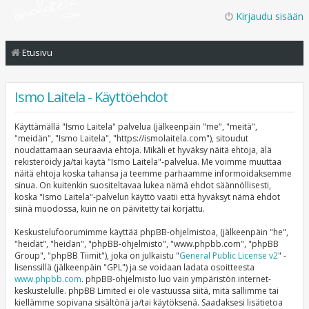
Kirjaudu sisään
Etusivu
Ismo Laitela - Käyttöehdot
Käyttämällä "Ismo Laitela" palvelua (jälkeenpäin "me", "meitä",
"meidän", "Ismo Laitela", "https://ismolaitela.com"), sitoudut
noudattamaan seuraavia ehtoja. Mikäli et hyväksy näitä ehtoja, älä
rekisteröidy ja/tai käytä "Ismo Laitela"-palvelua. Me voimme muuttaa
näitä ehtoja koska tahansa ja teemme parhaamme informoidaksemme
sinua. On kuitenkin suositeltavaa lukea nämä ehdot säännöllisesti,
koska "Ismo Laitela"-palvelun käyttö vaatii että hyväksyt nämä ehdot
siinä muodossa, kuin ne on päivitetty tai korjattu.
Keskustelufoorumimme käyttää phpBB-ohjelmistoa, (jälkeenpäin "he",
"heidät", "heidän", "phpBB-ohjelmisto", "www.phpbb.com", "phpBB
Group", "phpBB Tiimit"), joka on julkaistu "
General Public License v2
" -
lisenssillä (jälkeenpäin "GPL") ja se voidaan ladata osoitteesta
www.phpbb.com
. phpBB-ohjelmisto luo vain ympäristön internet-
keskustelulle. phpBB Limited ei ole vastuussa siitä, mitä sallimme tai
kiellämme sopivana sisältönä ja/tai käytöksenä. Saadaksesi lisätietoa