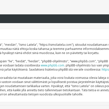
", "meidän", "Ismo Laitela", "https://ismolaitela.com"), sitoudut noudattamaan s
mme muuttaa näitä ehtoja koska tahansa ja teemme parhaamme informoidaksemme
ttä hyväksyt nämä ehdot siinä muodossa, kuin ne on päivitetty tai korjattu.
äin "he", "heidät", "heidän", "phpBB-ohjelmisto", "www.phpbb.com", "phpBB Gro
a se voidaan ladata osoitteesta
www.phpbb.com
. phpBB-ohjelmisto luo vain ympä
önä ja/tai käytöksenä. Saadaksesi lisätietoa phpBB:stä vieraile osoitteessa:
http
raalista tai muutakaan materiaalia, joka voisi loukata voimassa olevia lakeja o
tä vastoin voidaan sinut välittömästi ja lopullisesti poistaa järjestelmän käyttäji
ojen noudattamisen tarkkailua varten. Hyväksyt, että "Ismo Laitela" on oikeus po
ihen, että kaikki yllä annettu tieto tallennetaan tietokantaan. Tätä tietoa ei a
rron aiheuttamasta tietojen vuodosta ulkopuolisille tahoille.