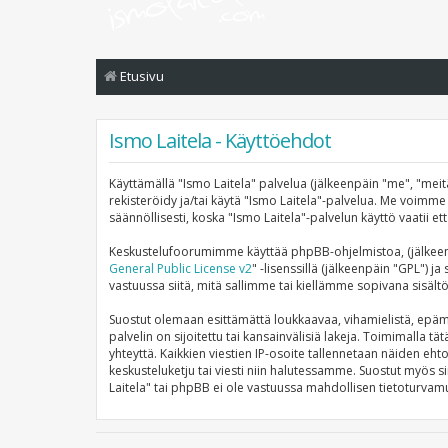
Etusivu
Ismo Laitela - Käyttöehdot
Käyttämällä "Ismo Laitela" palvelua (jälkeenpäin "me", "meitä
rekisteröidy ja/tai käytä "Ismo Laitela"-palvelua. Me voi
säännöllisesti, koska "Ismo Laitela"-palvelun käyttö vaatii e
Keskustelufoorumimme käyttää phpBB-ohjelmistoa, (jälkeenp
General Public License v2
" -lisenssillä (jälkeenpäin "GPL") j
vastuussa siitä, mitä sallimme tai kiellämme sopivana sisält
Suostut olemaan esittämättä loukkaavaa, vihamielistä, epämo
palvelin on sijoitettu tai kansainvälisiä lakeja. Toimimalla tä
yhteyttä. Kaikkien viestien IP-osoite tallennetaan näiden eht
keskusteluketju tai viesti niin halutessamme. Suostut myös si
Laitela" tai phpBB ei ole vastuussa mahdollisen tietoturvamu