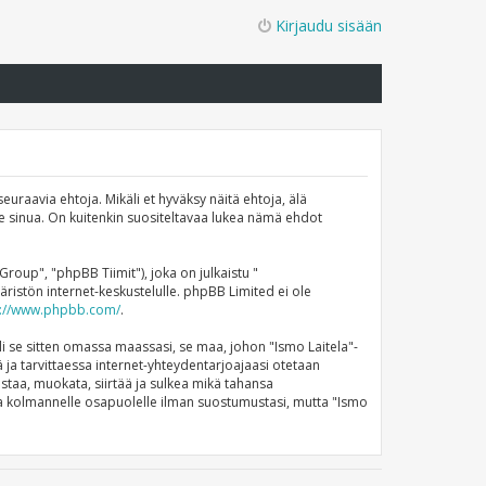
Kirjaudu sisään
euraavia ehtoja. Mikäli et hyväksy näitä ehtoja, älä
 sinua. On kuitenkin suositeltavaa lukea nämä ehdot
up", "phpBB Tiimit"), joka on julkaistu "
ristön internet-keskustelulle. phpBB Limited ei ole
s://www.phpbb.com/
.
li se sitten omassa maassasi, se maa, johon "Ismo Laitela"-
stä ja tarvittaessa internet-yhteydentarjoajaasi otetaan
istaa, muokata, siirtää ja sulkea mikä tahansa
nneta kolmannelle osapuolelle ilman suostumustasi, mutta "Ismo