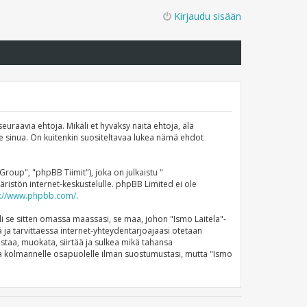
Kirjaudu sisään
euraavia ehtoja. Mikäli et hyväksy näitä ehtoja, älä
 sinua. On kuitenkin suositeltavaa lukea nämä ehdot
up", "phpBB Tiimit"), joka on julkaistu "
ristön internet-keskustelulle. phpBB Limited ei ole
s://www.phpbb.com/
.
li se sitten omassa maassasi, se maa, johon "Ismo Laitela"-
stä ja tarvittaessa internet-yhteydentarjoajaasi otetaan
istaa, muokata, siirtää ja sulkea mikä tahansa
nneta kolmannelle osapuolelle ilman suostumustasi, mutta "Ismo