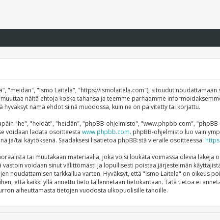
", "meidän", "Ismo Laitela", "https://ismolaitela.com"), sitoudut noudattamaan s
mme muuttaa näitä ehtoja koska tahansa ja teemme parhaamme informoidaksemme
ttä hyväksyt nämä ehdot siinä muodossa, kuin ne on päivitetty tai korjattu.
äin "he", "heidät", "heidän", "phpBB-ohjelmisto", "www.phpbb.com", "phpBB Gro
a se voidaan ladata osoitteesta
www.phpbb.com
. phpBB-ohjelmisto luo vain ympä
önä ja/tai käytöksenä. Saadaksesi lisätietoa phpBB:stä vieraile osoitteessa:
http
raalista tai muutakaan materiaalia, joka voisi loukata voimassa olevia lakeja o
tä vastoin voidaan sinut välittömästi ja lopullisesti poistaa järjestelmän käyttäji
ojen noudattamisen tarkkailua varten. Hyväksyt, että "Ismo Laitela" on oikeus po
ihen, että kaikki yllä annettu tieto tallennetaan tietokantaan. Tätä tietoa ei a
rron aiheuttamasta tietojen vuodosta ulkopuolisille tahoille.