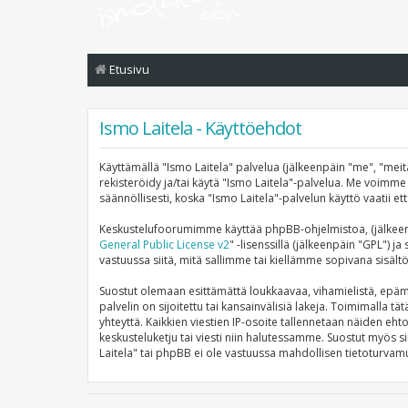
Etusivu
Ismo Laitela - Käyttöehdot
Käyttämällä "Ismo Laitela" palvelua (jälkeenpäin "me", "meitä
rekisteröidy ja/tai käytä "Ismo Laitela"-palvelua. Me voi
säännöllisesti, koska "Ismo Laitela"-palvelun käyttö vaatii e
Keskustelufoorumimme käyttää phpBB-ohjelmistoa, (jälkeenp
General Public License v2
" -lisenssillä (jälkeenpäin "GPL") j
vastuussa siitä, mitä sallimme tai kiellämme sopivana sisält
Suostut olemaan esittämättä loukkaavaa, vihamielistä, epämo
palvelin on sijoitettu tai kansainvälisiä lakeja. Toimimalla tä
yhteyttä. Kaikkien viestien IP-osoite tallennetaan näiden eht
keskusteluketju tai viesti niin halutessamme. Suostut myös si
Laitela" tai phpBB ei ole vastuussa mahdollisen tietoturvamu