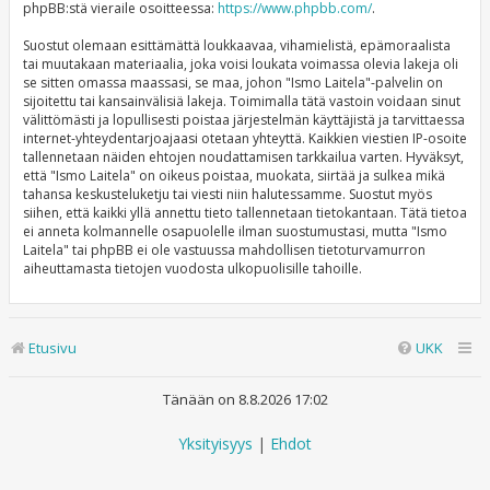
phpBB:stä vieraile osoitteessa:
https://www.phpbb.com/
.
Suostut olemaan esittämättä loukkaavaa, vihamielistä, epämoraalista
tai muutakaan materiaalia, joka voisi loukata voimassa olevia lakeja oli
se sitten omassa maassasi, se maa, johon "Ismo Laitela"-palvelin on
sijoitettu tai kansainvälisiä lakeja. Toimimalla tätä vastoin voidaan sinut
välittömästi ja lopullisesti poistaa järjestelmän käyttäjistä ja tarvittaessa
internet-yhteydentarjoajaasi otetaan yhteyttä. Kaikkien viestien IP-osoite
tallennetaan näiden ehtojen noudattamisen tarkkailua varten. Hyväksyt,
että "Ismo Laitela" on oikeus poistaa, muokata, siirtää ja sulkea mikä
tahansa keskusteluketju tai viesti niin halutessamme. Suostut myös
siihen, että kaikki yllä annettu tieto tallennetaan tietokantaan. Tätä tietoa
ei anneta kolmannelle osapuolelle ilman suostumustasi, mutta "Ismo
Laitela" tai phpBB ei ole vastuussa mahdollisen tietoturvamurron
aiheuttamasta tietojen vuodosta ulkopuolisille tahoille.
Etusivu
UKK
Tänään on 8.8.2026 17:02
Yksityisyys
|
Ehdot