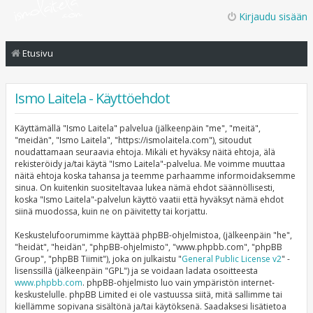
Kirjaudu sisään
Etusivu
Ismo Laitela - Käyttöehdot
Käyttämällä "Ismo Laitela" palvelua (jälkeenpäin "me", "meitä",
"meidän", "Ismo Laitela", "https://ismolaitela.com"), sitoudut
noudattamaan seuraavia ehtoja. Mikäli et hyväksy näitä ehtoja, älä
rekisteröidy ja/tai käytä "Ismo Laitela"-palvelua. Me voimme muuttaa
näitä ehtoja koska tahansa ja teemme parhaamme informoidaksemme
sinua. On kuitenkin suositeltavaa lukea nämä ehdot säännöllisesti,
koska "Ismo Laitela"-palvelun käyttö vaatii että hyväksyt nämä ehdot
siinä muodossa, kuin ne on päivitetty tai korjattu.
Keskustelufoorumimme käyttää phpBB-ohjelmistoa, (jälkeenpäin "he",
"heidät", "heidän", "phpBB-ohjelmisto", "www.phpbb.com", "phpBB
Group", "phpBB Tiimit"), joka on julkaistu "
General Public License v2
" -
lisenssillä (jälkeenpäin "GPL") ja se voidaan ladata osoitteesta
www.phpbb.com
. phpBB-ohjelmisto luo vain ympäristön internet-
keskustelulle. phpBB Limited ei ole vastuussa siitä, mitä sallimme tai
kiellämme sopivana sisältönä ja/tai käytöksenä. Saadaksesi lisätietoa