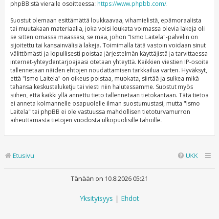
phpBB:stä vieraile osoitteessa:
https://www.phpbb.com/
.
Suostut olemaan esittämättä loukkaavaa, vihamielistä, epämoraalista
tai muutakaan materiaalia, joka voisi loukata voimassa olevia lakeja oli
se sitten omassa maassasi, se maa, johon "Ismo Laitela"-palvelin on
sijoitettu tai kansainvälisiä lakeja. Toimimalla tätä vastoin voidaan sinut
välittömästi ja lopullisesti poistaa järjestelmän käyttäjistä ja tarvittaessa
internet-yhteydentarjoajaasi otetaan yhteyttä. Kaikkien viestien IP-osoite
tallennetaan näiden ehtojen noudattamisen tarkkailua varten. Hyväksyt,
että "Ismo Laitela" on oikeus poistaa, muokata, siirtää ja sulkea mikä
tahansa keskusteluketju tai viesti niin halutessamme. Suostut myös
siihen, että kaikki yllä annettu tieto tallennetaan tietokantaan. Tätä tietoa
ei anneta kolmannelle osapuolelle ilman suostumustasi, mutta "Ismo
Laitela" tai phpBB ei ole vastuussa mahdollisen tietoturvamurron
aiheuttamasta tietojen vuodosta ulkopuolisille tahoille.
Etusivu
UKK
Tänään on 10.8.2026 05:21
Yksityisyys
|
Ehdot