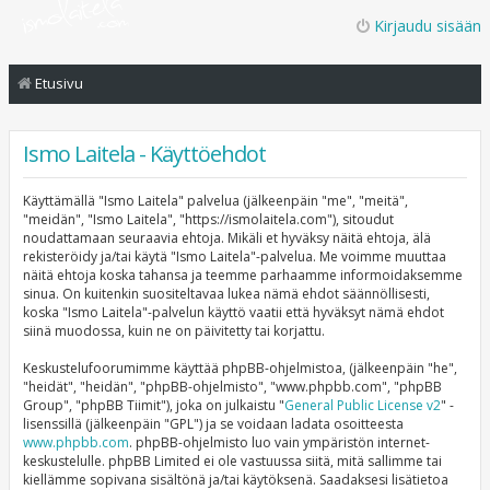
Kirjaudu sisään
Etusivu
Ismo Laitela - Käyttöehdot
Käyttämällä "Ismo Laitela" palvelua (jälkeenpäin "me", "meitä",
"meidän", "Ismo Laitela", "https://ismolaitela.com"), sitoudut
noudattamaan seuraavia ehtoja. Mikäli et hyväksy näitä ehtoja, älä
rekisteröidy ja/tai käytä "Ismo Laitela"-palvelua. Me voimme muuttaa
näitä ehtoja koska tahansa ja teemme parhaamme informoidaksemme
sinua. On kuitenkin suositeltavaa lukea nämä ehdot säännöllisesti,
koska "Ismo Laitela"-palvelun käyttö vaatii että hyväksyt nämä ehdot
siinä muodossa, kuin ne on päivitetty tai korjattu.
Keskustelufoorumimme käyttää phpBB-ohjelmistoa, (jälkeenpäin "he",
"heidät", "heidän", "phpBB-ohjelmisto", "www.phpbb.com", "phpBB
Group", "phpBB Tiimit"), joka on julkaistu "
General Public License v2
" -
lisenssillä (jälkeenpäin "GPL") ja se voidaan ladata osoitteesta
www.phpbb.com
. phpBB-ohjelmisto luo vain ympäristön internet-
keskustelulle. phpBB Limited ei ole vastuussa siitä, mitä sallimme tai
kiellämme sopivana sisältönä ja/tai käytöksenä. Saadaksesi lisätietoa