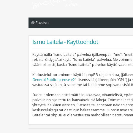
Etusivu
Ismo Laitela - Käyttöehdot
Käyttämällä "Ismo Laitela" palvelua (jälkeenpäin "me", "meitä
rekisteröidy ja/tai käytä "Ismo Laitela"-palvelua. Me voi
säännöllisesti, koska "Ismo Laitela"-palvelun käyttö vaatii e
Keskustelufoorumimme käyttää phpBB-ohjelmistoa, (jälkeenp
General Public License v2
" -lisenssillä (jälkeenpäin "GPL") j
vastuussa siitä, mitä sallimme tai kiellämme sopivana sisält
Suostut olemaan esittämättä loukkaavaa, vihamielistä, epämo
palvelin on sijoitettu tai kansainvälisiä lakeja. Toimimalla tä
yhteyttä. Kaikkien viestien IP-osoite tallennetaan näiden eht
keskusteluketju tai viesti niin halutessamme. Suostut myös si
Laitela" tai phpBB ei ole vastuussa mahdollisen tietoturvamu