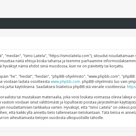
", "meidän", "Ismo Laitela", "https://ismolaitela.com"), sitoudut noudattamaan s
mme muuttaa näitä ehtoja koska tahansa ja teemme parhaamme informoidaksemme
ttä hyväksyt nämä ehdot siinä muodossa, kuin ne on päivitetty tai korjattu.
äin "he", "heidät", "heidän", "phpBB-ohjelmisto", "www.phpbb.com", "phpBB Gro
a se voidaan ladata osoitteesta
www.phpbb.com
. phpBB-ohjelmisto luo vain ympä
önä ja/tai käytöksenä. Saadaksesi lisätietoa phpBB:stä vieraile osoitteessa:
http
raalista tai muutakaan materiaalia, joka voisi loukata voimassa olevia lakeja o
tä vastoin voidaan sinut välittömästi ja lopullisesti poistaa järjestelmän käyttäji
ojen noudattamisen tarkkailua varten. Hyväksyt, että "Ismo Laitela" on oikeus po
ihen, että kaikki yllä annettu tieto tallennetaan tietokantaan. Tätä tietoa ei a
rron aiheuttamasta tietojen vuodosta ulkopuolisille tahoille.