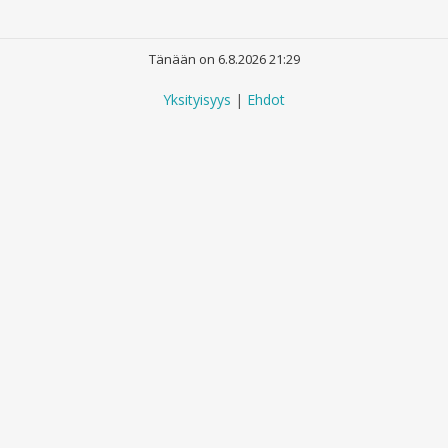
Tänään on 6.8.2026 21:29
Yksityisyys
|
Ehdot