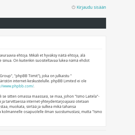
Kirjaudu sisään
euraavia ehtoja. Mikäli et hyväksy näitä ehtoja, älä
 sinua. On kuitenkin suositeltavaa lukea nämä ehdot
up", "phpBB Tiimit"), joka on julkaistu "
ristön internet-keskustelulle. phpBB Limited ei ole
s://www.phpbb.com/
.
li se sitten omassa maassasi, se maa, johon "Ismo Laitela"-
stä ja tarvittaessa internet-yhteydentarjoajaasi otetaan
istaa, muokata, siirtää ja sulkea mikä tahansa
nneta kolmannelle osapuolelle ilman suostumustasi, mutta "Ismo