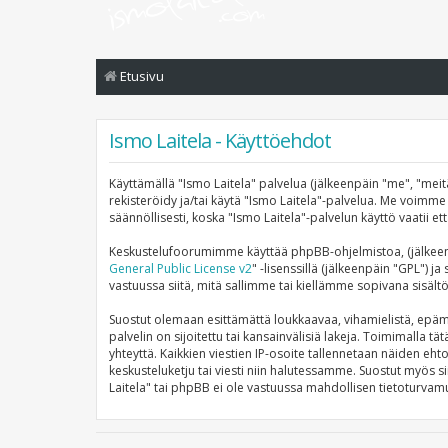
Etusivu
Ismo Laitela - Käyttöehdot
Käyttämällä "Ismo Laitela" palvelua (jälkeenpäin "me", "meitä
rekisteröidy ja/tai käytä "Ismo Laitela"-palvelua. Me voi
säännöllisesti, koska "Ismo Laitela"-palvelun käyttö vaatii e
Keskustelufoorumimme käyttää phpBB-ohjelmistoa, (jälkeenp
General Public License v2
" -lisenssillä (jälkeenpäin "GPL") j
vastuussa siitä, mitä sallimme tai kiellämme sopivana sisält
Suostut olemaan esittämättä loukkaavaa, vihamielistä, epämo
palvelin on sijoitettu tai kansainvälisiä lakeja. Toimimalla tä
yhteyttä. Kaikkien viestien IP-osoite tallennetaan näiden eht
keskusteluketju tai viesti niin halutessamme. Suostut myös si
Laitela" tai phpBB ei ole vastuussa mahdollisen tietoturvamu