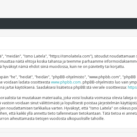
", "meidän", "Ismo Laitela", "https://ismolaitela.com"), sitoudut noudattamaan s
mme muuttaa näitä ehtoja koska tahansa ja teemme parhaamme informoidaksemme
ttä hyväksyt nämä ehdot siinä muodossa, kuin ne on päivitetty tai korjattu.
äin "he", "heidät", "heidän", "phpBB-ohjelmisto", "www.phpbb.com", "phpBB Gro
a se voidaan ladata osoitteesta
www.phpbb.com
. phpBB-ohjelmisto luo vain ympä
önä ja/tai käytöksenä. Saadaksesi lisätietoa phpBB:stä vieraile osoitteessa:
http
raalista tai muutakaan materiaalia, joka voisi loukata voimassa olevia lakeja o
tä vastoin voidaan sinut välittömästi ja lopullisesti poistaa järjestelmän käyttäji
ojen noudattamisen tarkkailua varten. Hyväksyt, että "Ismo Laitela" on oikeus po
ihen, että kaikki yllä annettu tieto tallennetaan tietokantaan. Tätä tietoa ei a
rron aiheuttamasta tietojen vuodosta ulkopuolisille tahoille.