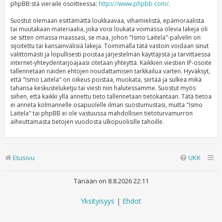
phpBB:stä vieraile osoitteessa:
https://www.phpbb.com/
.
Suostut olemaan esittämättä loukkaavaa, vihamielistä, epämoraalista
tai muutakaan materiaalia, joka voisi loukata voimassa olevia lakeja oli
se sitten omassa maassasi, se maa, johon "Ismo Laitela"-palvelin on
sijoitettu tai kansainvälisiä lakeja. Toimimalla tätä vastoin voidaan sinut
välittömästi ja lopullisesti poistaa järjestelmän käyttäjistä ja tarvittaessa
internet-yhteydentarjoajaasi otetaan yhteyttä. Kaikkien viestien IP-osoite
tallennetaan näiden ehtojen noudattamisen tarkkailua varten. Hyväksyt,
että "Ismo Laitela" on oikeus poistaa, muokata, siirtää ja sulkea mikä
tahansa keskusteluketju tai viesti niin halutessamme. Suostut myös
siihen, että kaikki yllä annettu tieto tallennetaan tietokantaan. Tätä tietoa
ei anneta kolmannelle osapuolelle ilman suostumustasi, mutta "Ismo
Laitela" tai phpBB ei ole vastuussa mahdollisen tietoturvamurron
aiheuttamasta tietojen vuodosta ulkopuolisille tahoille.
Etusivu
UKK
Tänään on 8.8.2026 22:11
Yksityisyys
|
Ehdot