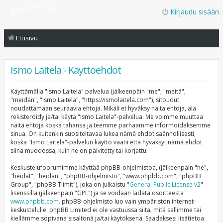
Kirjaudu sisään
Etusivu
Ismo Laitela - Käyttöehdot
Käyttämällä "Ismo Laitela" palvelua (jälkeenpäin "me", "meitä",
"meidän", "Ismo Laitela", "https://ismolaitela.com"), sitoudut
noudattamaan seuraavia ehtoja. Mikäli et hyväksy näitä ehtoja, älä
rekisteröidy ja/tai käytä "Ismo Laitela"-palvelua. Me voimme muuttaa
näitä ehtoja koska tahansa ja teemme parhaamme informoidaksemme
sinua. On kuitenkin suositeltavaa lukea nämä ehdot säännöllisesti,
koska "Ismo Laitela"-palvelun käyttö vaatii että hyväksyt nämä ehdot
siinä muodossa, kuin ne on päivitetty tai korjattu.
Keskustelufoorumimme käyttää phpBB-ohjelmistoa, (jälkeenpäin "he",
"heidät", "heidän", "phpBB-ohjelmisto", "www.phpbb.com", "phpBB
Group", "phpBB Tiimit"), joka on julkaistu "
General Public License v2
" -
lisenssillä (jälkeenpäin "GPL") ja se voidaan ladata osoitteesta
www.phpbb.com
. phpBB-ohjelmisto luo vain ympäristön internet-
keskustelulle. phpBB Limited ei ole vastuussa siitä, mitä sallimme tai
kiellämme sopivana sisältönä ja/tai käytöksenä. Saadaksesi lisätietoa