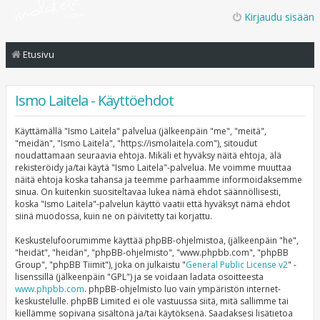
Kirjaudu sisään
Etusivu
Ismo Laitela - Käyttöehdot
Käyttämällä "Ismo Laitela" palvelua (jälkeenpäin "me", "meitä",
"meidän", "Ismo Laitela", "https://ismolaitela.com"), sitoudut
noudattamaan seuraavia ehtoja. Mikäli et hyväksy näitä ehtoja, älä
rekisteröidy ja/tai käytä "Ismo Laitela"-palvelua. Me voimme muuttaa
näitä ehtoja koska tahansa ja teemme parhaamme informoidaksemme
sinua. On kuitenkin suositeltavaa lukea nämä ehdot säännöllisesti,
koska "Ismo Laitela"-palvelun käyttö vaatii että hyväksyt nämä ehdot
siinä muodossa, kuin ne on päivitetty tai korjattu.
Keskustelufoorumimme käyttää phpBB-ohjelmistoa, (jälkeenpäin "he",
"heidät", "heidän", "phpBB-ohjelmisto", "www.phpbb.com", "phpBB
Group", "phpBB Tiimit"), joka on julkaistu "
General Public License v2
" -
lisenssillä (jälkeenpäin "GPL") ja se voidaan ladata osoitteesta
www.phpbb.com
. phpBB-ohjelmisto luo vain ympäristön internet-
keskustelulle. phpBB Limited ei ole vastuussa siitä, mitä sallimme tai
kiellämme sopivana sisältönä ja/tai käytöksenä. Saadaksesi lisätietoa