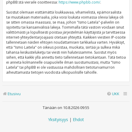
phpBB:stä vieraile osoitteessa:
https://www.phpbb.com/
.
Suostut olemaan esittämättä loukkaavaa, vihamielistä, epämoraalista
tai muutakaan materiaalia, joka voisi loukata voimassa olevia lakeja oli
se sitten omassa maassasi, se maa, johon "Ismo Laitela"-palvelin on
sijoitettu tai kansainvälisiä lakeja. Toimimalla tätä vastoin voidaan sinut
välittömästi ja lopullisesti poistaa järjestelmän käyttäjistä ja tarvittaessa
internet-yhteydentarjoajaasi otetaan yhteyttä. Kaikkien viestien IP-osoite
tallennetaan näiden ehtojen noudattamisen tarkkailua varten. Hyväksyt,
että "Ismo Laitela" on oikeus poistaa, muokata, siirtää ja sulkea mikä
tahansa keskusteluketju tai viesti niin halutessamme. Suostut myös
siihen, että kaikki yllä annettu tieto tallennetaan tietokantaan. Tätä tietoa
ei anneta kolmannelle osapuolelle ilman suostumustasi, mutta "Ismo
Laitela" tai phpBB ei ole vastuussa mahdollisen tietoturvamurron
aiheuttamasta tietojen vuodosta ulkopuolisille tahoille.
Etusivu
UKK
Tänään on 10.8.2026 09:55
Yksityisyys
|
Ehdot