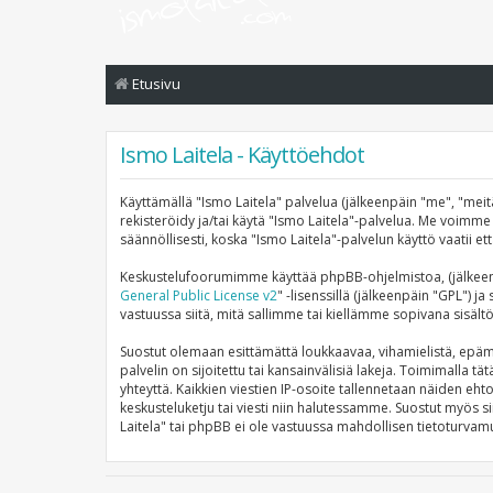
Etusivu
Ismo Laitela - Käyttöehdot
Käyttämällä "Ismo Laitela" palvelua (jälkeenpäin "me", "meitä
rekisteröidy ja/tai käytä "Ismo Laitela"-palvelua. Me voi
säännöllisesti, koska "Ismo Laitela"-palvelun käyttö vaatii e
Keskustelufoorumimme käyttää phpBB-ohjelmistoa, (jälkeenp
General Public License v2
" -lisenssillä (jälkeenpäin "GPL") j
vastuussa siitä, mitä sallimme tai kiellämme sopivana sisält
Suostut olemaan esittämättä loukkaavaa, vihamielistä, epämo
palvelin on sijoitettu tai kansainvälisiä lakeja. Toimimalla tä
yhteyttä. Kaikkien viestien IP-osoite tallennetaan näiden eht
keskusteluketju tai viesti niin halutessamme. Suostut myös si
Laitela" tai phpBB ei ole vastuussa mahdollisen tietoturvamu