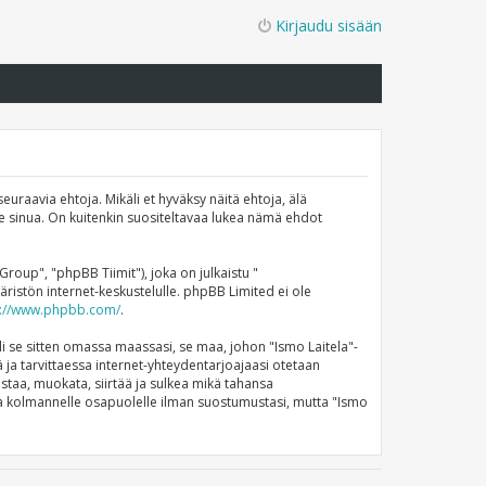
Kirjaudu sisään
euraavia ehtoja. Mikäli et hyväksy näitä ehtoja, älä
 sinua. On kuitenkin suositeltavaa lukea nämä ehdot
up", "phpBB Tiimit"), joka on julkaistu "
ristön internet-keskustelulle. phpBB Limited ei ole
s://www.phpbb.com/
.
li se sitten omassa maassasi, se maa, johon "Ismo Laitela"-
stä ja tarvittaessa internet-yhteydentarjoajaasi otetaan
istaa, muokata, siirtää ja sulkea mikä tahansa
nneta kolmannelle osapuolelle ilman suostumustasi, mutta "Ismo