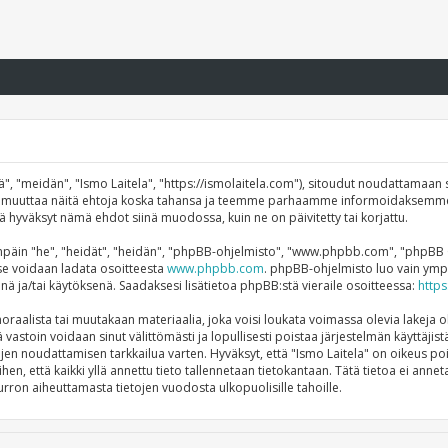
", "meidän", "Ismo Laitela", "https://ismolaitela.com"), sitoudut noudattamaan s
mme muuttaa näitä ehtoja koska tahansa ja teemme parhaamme informoidaksemme
ttä hyväksyt nämä ehdot siinä muodossa, kuin ne on päivitetty tai korjattu.
äin "he", "heidät", "heidän", "phpBB-ohjelmisto", "www.phpbb.com", "phpBB Gro
a se voidaan ladata osoitteesta
www.phpbb.com
. phpBB-ohjelmisto luo vain ympä
önä ja/tai käytöksenä. Saadaksesi lisätietoa phpBB:stä vieraile osoitteessa:
http
raalista tai muutakaan materiaalia, joka voisi loukata voimassa olevia lakeja o
tä vastoin voidaan sinut välittömästi ja lopullisesti poistaa järjestelmän käyttäji
ojen noudattamisen tarkkailua varten. Hyväksyt, että "Ismo Laitela" on oikeus po
ihen, että kaikki yllä annettu tieto tallennetaan tietokantaan. Tätä tietoa ei a
rron aiheuttamasta tietojen vuodosta ulkopuolisille tahoille.