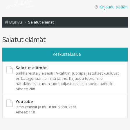
Kirjaudu sisään
Etusivu
Salatut elämät
Salatut elämät
Keskustelualue
Salatut elämät
Salkkareista yleisesti TV-tahtiin. Juonipaljastukset kuuluvat
eri kategoriaan, ei niitä tänne. Kirjaudu foorumille
nähdäksesi alueen juonipaljastuksille ja spekulaatioille.
Aiheet:
288
Youtube
Ismo-remixit ja muut muokkaukset
Aiheet:
110