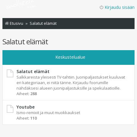
Kirjaudu sisään
Etusivu
Salatut elämät
Salatut elämät
Keskustelualue
Salatut elämät
Salkkareista yleisesti TV-tahtiin. Juonipaljastukset kuuluvat
eri kategoriaan, ei niitä tänne. Kirjaudu foorumille
nähdäksesi alueen juonipaljastuksille ja spekulaatioille.
Aiheet:
288
Youtube
Ismo-remixit ja muut muokkaukset
Aiheet:
110