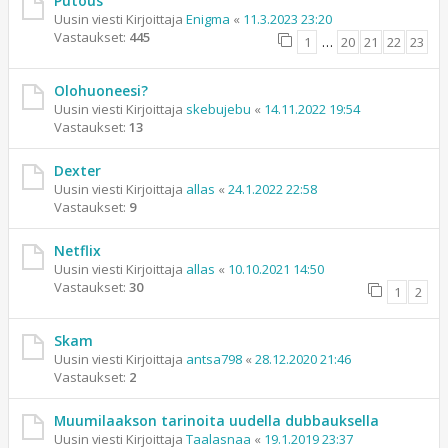
Putous
Uusin viesti Kirjoittaja
Enigma
«
11.3.2023 23:20
Vastaukset:
445
1
…
20
21
22
23
Olohuoneesi?
Uusin viesti Kirjoittaja
skebujebu
«
14.11.2022 19:54
Vastaukset:
13
Dexter
Uusin viesti Kirjoittaja
allas
«
24.1.2022 22:58
Vastaukset:
9
Netflix
Uusin viesti Kirjoittaja
allas
«
10.10.2021 14:50
Vastaukset:
30
1
2
Skam
Uusin viesti Kirjoittaja
antsa798
«
28.12.2020 21:46
Vastaukset:
2
Muumilaakson tarinoita uudella dubbauksella
Uusin viesti Kirjoittaja
Taalasnaa
«
19.1.2019 23:37