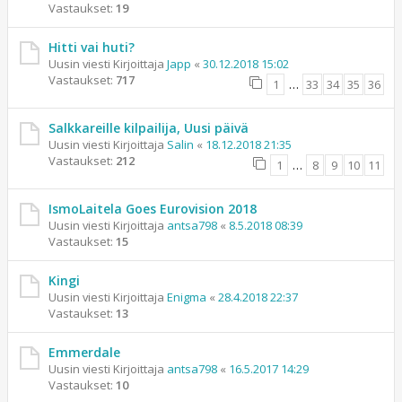
Vastaukset:
19
Hitti vai huti?
Uusin viesti Kirjoittaja
Japp
«
30.12.2018 15:02
Vastaukset:
717
1
…
33
34
35
36
Salkkareille kilpailija, Uusi päivä
Uusin viesti Kirjoittaja
Salin
«
18.12.2018 21:35
Vastaukset:
212
1
…
8
9
10
11
IsmoLaitela Goes Eurovision 2018
Uusin viesti Kirjoittaja
antsa798
«
8.5.2018 08:39
Vastaukset:
15
Kingi
Uusin viesti Kirjoittaja
Enigma
«
28.4.2018 22:37
Vastaukset:
13
Emmerdale
Uusin viesti Kirjoittaja
antsa798
«
16.5.2017 14:29
Vastaukset:
10