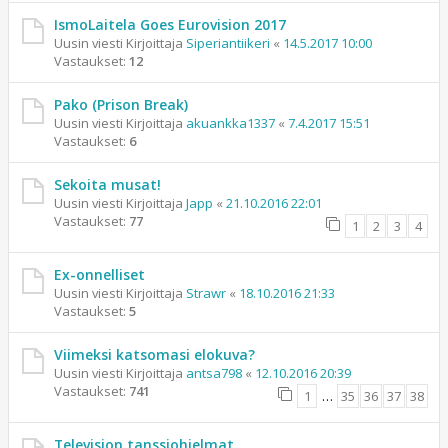
IsmoLaitela Goes Eurovision 2017
Uusin viesti Kirjoittaja
Siperiantiikeri
«
14.5.2017 10:00
Vastaukset:
12
Pako (Prison Break)
Uusin viesti Kirjoittaja
akuankka1337
«
7.4.2017 15:51
Vastaukset:
6
Sekoita musat!
Uusin viesti Kirjoittaja
Japp
«
21.10.2016 22:01
Vastaukset:
77
1
2
3
4
Ex-onnelliset
Uusin viesti Kirjoittaja
Strawr
«
18.10.2016 21:33
Vastaukset:
5
Viimeksi katsomasi elokuva?
Uusin viesti Kirjoittaja
antsa798
«
12.10.2016 20:39
Vastaukset:
741
1
…
35
36
37
38
Television tanssiohjelmat