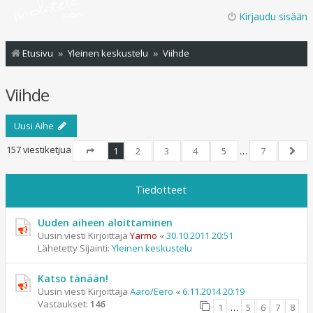
Kirjaudu sisään
Etusivu
Yleinen keskustelu
Viihde
Viihde
Uusi Aihe
157 viestiketjua
1
2
3
4
5
…
7
Sivu
1
/
7
Seur
Tiedotteet
Uuden aiheen aloittaminen
Uusin viesti Kirjoittaja
Yarmo
«
30.10.2011 20:51
Lähetetty Sijainti:
Yleinen keskustelu
Katso tänään!
Uusin viesti Kirjoittaja
Aaro/Eero
«
6.11.2014 20:19
Vastaukset:
146
1
…
5
6
7
8