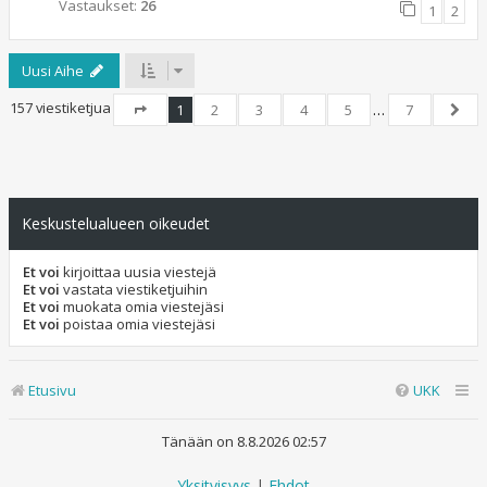
Vastaukset:
26
1
2
Uusi Aihe
157 viestiketjua
1
2
3
4
5
…
7
Sivu
1
/
7
Seur
Keskustelualueen oikeudet
Et voi
kirjoittaa uusia viestejä
Et voi
vastata viestiketjuihin
Et voi
muokata omia viestejäsi
Et voi
poistaa omia viestejäsi
Etusivu
UKK
Tänään on 8.8.2026 02:57
Yksityisyys
|
Ehdot