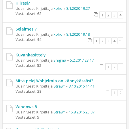
Hiiresi?
Uusin viesti Kirjoittaja
koho
«
8.1.2020 19:27
Vastaukset:
62
1
2
3
4
Selaimesi?
Uusin viesti Kirjoittaja
koho
«
8.1.2020 19:18
Vastaukset:
94
1
2
3
4
5
Kuvankäsittely
Uusin viesti Kirjoittaja
Enigma
«
5.2.2017 23:17
Vastaukset:
52
1
2
3
Mitä pelejä/ohjelmia on kännykässäsi?
Uusin viesti Kirjoittaja
Strawr
«
3.10.2016 14:41
Vastaukset:
28
1
2
Windows 8
Uusin viesti Kirjoittaja
Strawr
«
15.8.2016 23:07
Vastaukset:
5