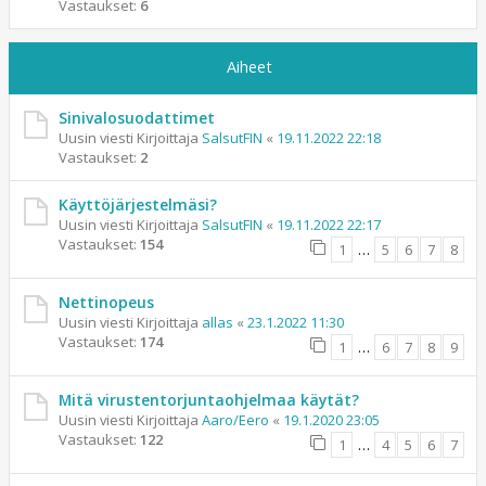
Vastaukset:
6
Aiheet
Sinivalosuodattimet
Uusin viesti Kirjoittaja
SalsutFIN
«
19.11.2022 22:18
Vastaukset:
2
Käyttöjärjestelmäsi?
Uusin viesti Kirjoittaja
SalsutFIN
«
19.11.2022 22:17
Vastaukset:
154
1
…
5
6
7
8
Nettinopeus
Uusin viesti Kirjoittaja
allas
«
23.1.2022 11:30
Vastaukset:
174
1
…
6
7
8
9
Mitä virustentorjuntaohjelmaa käytät?
Uusin viesti Kirjoittaja
Aaro/Eero
«
19.1.2020 23:05
Vastaukset:
122
1
…
4
5
6
7