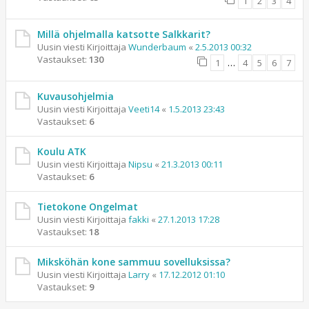
1
2
3
4
Millä ohjelmalla katsotte Salkkarit?
Uusin viesti Kirjoittaja
Wunderbaum
«
2.5.2013 00:32
Vastaukset:
130
1
…
4
5
6
7
Kuvausohjelmia
Uusin viesti Kirjoittaja
Veeti14
«
1.5.2013 23:43
Vastaukset:
6
Koulu ATK
Uusin viesti Kirjoittaja
Nipsu
«
21.3.2013 00:11
Vastaukset:
6
Tietokone Ongelmat
Uusin viesti Kirjoittaja
fakki
«
27.1.2013 17:28
Vastaukset:
18
Miksköhän kone sammuu sovelluksissa?
Uusin viesti Kirjoittaja
Larry
«
17.12.2012 01:10
Vastaukset:
9