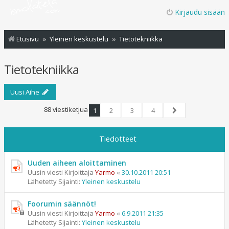
Kirjaudu sisään
Etusivu
Yleinen keskustelu
Tietotekniikka
Tietotekniikka
Uusi Aihe
88 viestiketjua
1
2
3
4
Seuraava
Tiedotteet
Uuden aiheen aloittaminen
Uusin viesti Kirjoittaja
Yarmo
«
30.10.2011 20:51
Lähetetty Sijainti:
Yleinen keskustelu
Foorumin säännöt!
Uusin viesti Kirjoittaja
Yarmo
«
6.9.2011 21:35
Lähetetty Sijainti:
Yleinen keskustelu