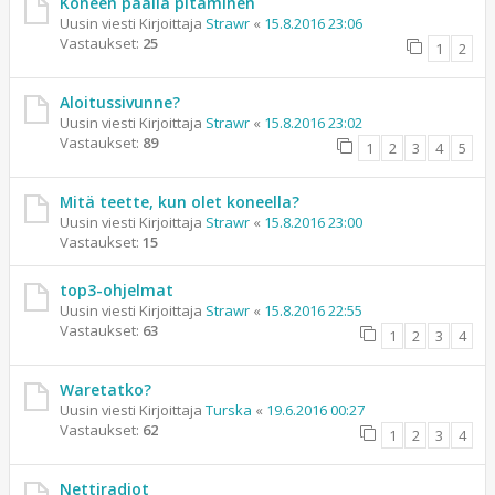
Koneen päällä pitäminen
Uusin viesti Kirjoittaja
Strawr
«
15.8.2016 23:06
Vastaukset:
25
1
2
Aloitussivunne?
Uusin viesti Kirjoittaja
Strawr
«
15.8.2016 23:02
Vastaukset:
89
1
2
3
4
5
Mitä teette, kun olet koneella?
Uusin viesti Kirjoittaja
Strawr
«
15.8.2016 23:00
Vastaukset:
15
top3-ohjelmat
Uusin viesti Kirjoittaja
Strawr
«
15.8.2016 22:55
Vastaukset:
63
1
2
3
4
Waretatko?
Uusin viesti Kirjoittaja
Turska
«
19.6.2016 00:27
Vastaukset:
62
1
2
3
4
Nettiradiot