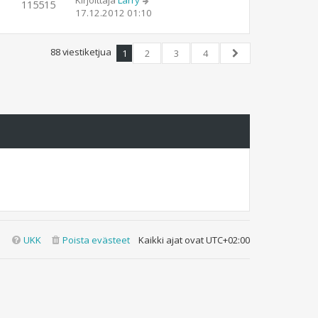
Kirjoittaja
Larry
115515
17.12.2012 01:10
88 viestiketjua
1
2
3
4
Seuraava
UKK
Poista evästeet
Kaikki ajat ovat
UTC+02:00