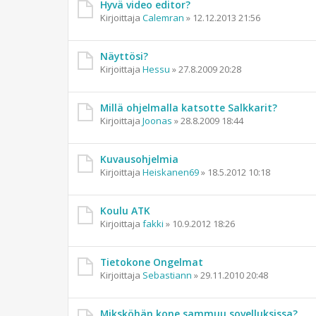
Hyvä video editor?
Kirjoittaja
Calemran
»
12.12.2013 21:56
Näyttösi?
Kirjoittaja
Hessu
»
27.8.2009 20:28
Millä ohjelmalla katsotte Salkkarit?
Kirjoittaja
Joonas
»
28.8.2009 18:44
Kuvausohjelmia
Kirjoittaja
Heiskanen69
»
18.5.2012 10:18
Koulu ATK
Kirjoittaja
fakki
»
10.9.2012 18:26
Tietokone Ongelmat
Kirjoittaja
Sebastiann
»
29.11.2010 20:48
Miksköhän kone sammuu sovelluksissa?