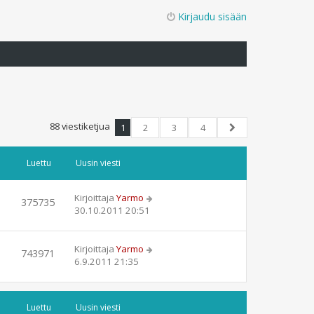
Kirjaudu sisään
88 viestiketjua
1
2
3
4
Seuraava
Luettu
Uusin viesti
Kirjoittaja
Yarmo
375735
30.10.2011 20:51
Kirjoittaja
Yarmo
743971
6.9.2011 21:35
Luettu
Uusin viesti