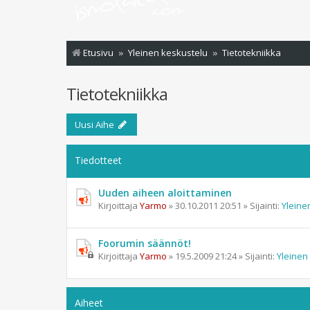
Etusivu
Yleinen keskustelu
Tietotekniikka
Tietotekniikka
Uusi Aihe
Tiedotteet
Uuden aiheen aloittaminen
Kirjoittaja
Yarmo
»
30.10.2011 20:51
» Sijainti:
Yleine
Foorumin säännöt!
Kirjoittaja
Yarmo
»
19.5.2009 21:24
» Sijainti:
Yleinen
Aiheet