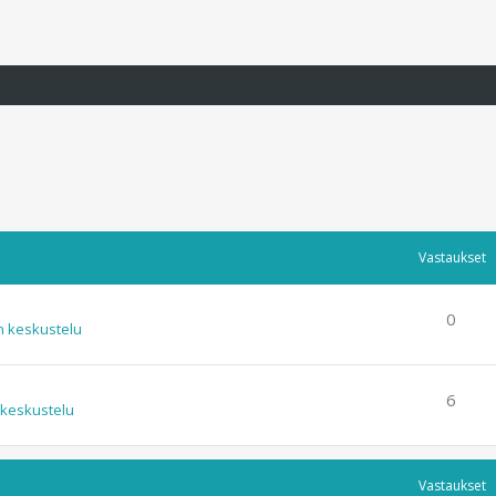
Vastaukset
0
n keskustelu
6
 keskustelu
Vastaukset