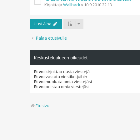
Kirjoittaja
Wallhack
»
10.9.2010 22:13
Uusi Aihe
Palaa etusivulle
Keskustelualueen oikeudet
Et voi
kirjoittaa uusia viestejä
Et voi
vastata viestiketjuihin
Et voi
muokata omia viestejäsi
Et voi
poistaa omia viestejäsi
Etusivu