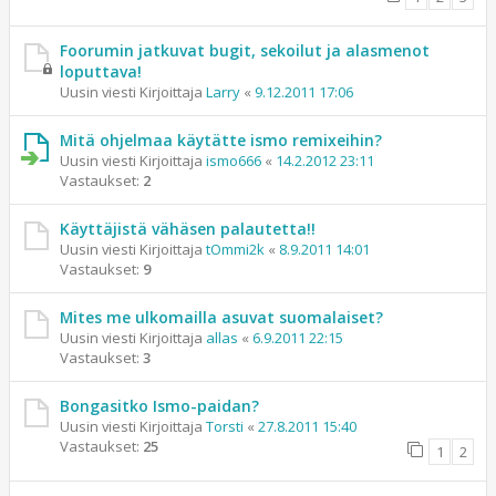
Foorumin jatkuvat bugit, sekoilut ja alasmenot
loputtava!
Uusin viesti Kirjoittaja
Larry
«
9.12.2011 17:06
Mitä ohjelmaa käytätte ismo remixeihin?
Uusin viesti Kirjoittaja
ismo666
«
14.2.2012 23:11
Vastaukset:
2
Käyttäjistä vähäsen palautetta!!
Uusin viesti Kirjoittaja
tOmmi2k
«
8.9.2011 14:01
Vastaukset:
9
Mites me ulkomailla asuvat suomalaiset?
Uusin viesti Kirjoittaja
allas
«
6.9.2011 22:15
Vastaukset:
3
Bongasitko Ismo-paidan?
Uusin viesti Kirjoittaja
Torsti
«
27.8.2011 15:40
Vastaukset:
25
1
2