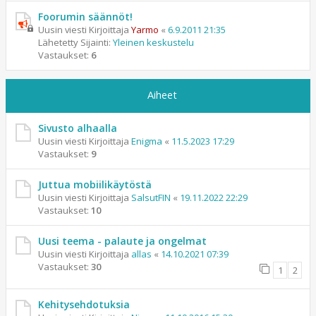
Foorumin säännöt!
Uusin viesti Kirjoittaja
Yarmo
«
6.9.2011 21:35
Lähetetty Sijainti:
Yleinen keskustelu
Vastaukset:
6
Aiheet
Sivusto alhaalla
Uusin viesti Kirjoittaja
Enigma
«
11.5.2023 17:29
Vastaukset:
9
Juttua mobiilikäytöstä
Uusin viesti Kirjoittaja
SalsutFIN
«
19.11.2022 22:29
Vastaukset:
10
Uusi teema - palaute ja ongelmat
Uusin viesti Kirjoittaja
allas
«
14.10.2021 07:39
Vastaukset:
30
1
2
Kehitysehdotuksia