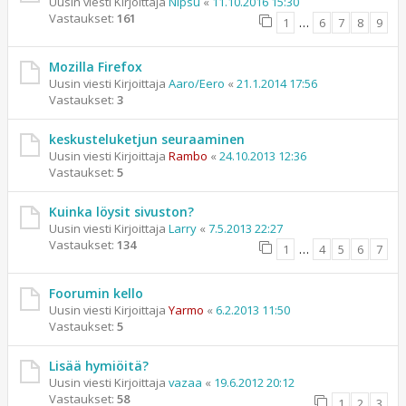
Uusin viesti Kirjoittaja
Nipsu
«
11.10.2016 15:30
Vastaukset:
161
1
…
6
7
8
9
Mozilla Firefox
Uusin viesti Kirjoittaja
Aaro/Eero
«
21.1.2014 17:56
Vastaukset:
3
keskusteluketjun seuraaminen
Uusin viesti Kirjoittaja
Rambo
«
24.10.2013 12:36
Vastaukset:
5
Kuinka löysit sivuston?
Uusin viesti Kirjoittaja
Larry
«
7.5.2013 22:27
Vastaukset:
134
1
…
4
5
6
7
Foorumin kello
Uusin viesti Kirjoittaja
Yarmo
«
6.2.2013 11:50
Vastaukset:
5
Lisää hymiöitä?
Uusin viesti Kirjoittaja
vazaa
«
19.6.2012 20:12
Vastaukset:
58
1
2
3