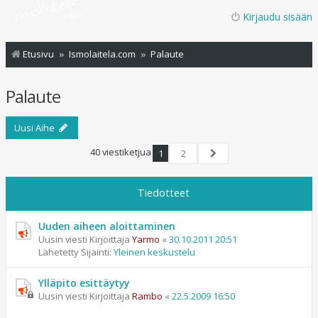
Kirjaudu sisään
Etusivu
Ismolaitela.com
Palaute
Palaute
Uusi Aihe
40 viestiketjua
1
2
Seuraava
Tiedotteet
Uuden aiheen aloittaminen
Uusin viesti Kirjoittaja
Yarmo
«
30.10.2011 20:51
Lähetetty Sijainti:
Yleinen keskustelu
Ylläpito esittäytyy
Uusin viesti Kirjoittaja
Rambo
«
22.5.2009 16:50