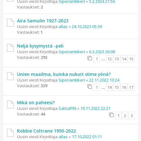
Uusin viesti Kirjoittaja
Siperiantiikeri
«
5.2.2024 21:56
Vastaukset:
2
Aira Samulin 1927-2023
Uusin viesti Kirjoittaja
allas
«
24.10.2023 05:39
Vastaukset:
1
Neljä kysymystä -peli
Uusin viesti Kirjoittaja
Siperiantiikeri
«
6.3.2023 20:08
Vastaukset:
293
1
…
12
13
14
15
Unien maailma, kuinka nukuit viime yönä?
Uusin viesti Kirjoittaja
Siperiantiikeri
«
22.11.2022 13:24
Vastaukset:
339
1
…
14
15
16
17
Mikä on paheesi?
Uusin viesti Kirjoittaja
SalsutFIN
«
19.11.2022 22:21
Vastaukset:
44
1
2
3
Robbie Coltrane 1950-2022
Uusin viesti Kirjoittaja
allas
«
17.10.2022 01:11