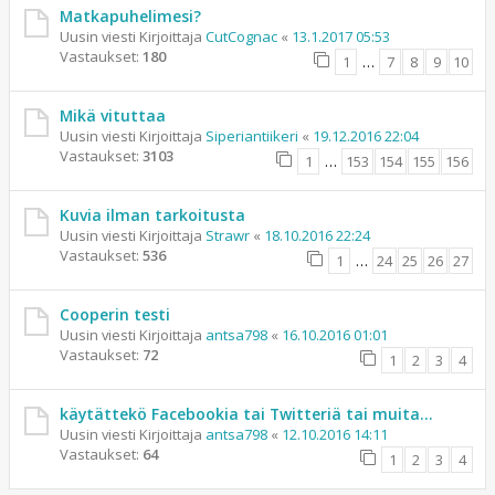
Matkapuhelimesi?
Uusin viesti Kirjoittaja
CutCognac
«
13.1.2017 05:53
Vastaukset:
180
1
…
7
8
9
10
Mikä vituttaa
Uusin viesti Kirjoittaja
Siperiantiikeri
«
19.12.2016 22:04
Vastaukset:
3103
1
…
153
154
155
156
Kuvia ilman tarkoitusta
Uusin viesti Kirjoittaja
Strawr
«
18.10.2016 22:24
Vastaukset:
536
1
…
24
25
26
27
Cooperin testi
Uusin viesti Kirjoittaja
antsa798
«
16.10.2016 01:01
Vastaukset:
72
1
2
3
4
käytättekö Facebookia tai Twitteriä tai muita...
Uusin viesti Kirjoittaja
antsa798
«
12.10.2016 14:11
Vastaukset:
64
1
2
3
4