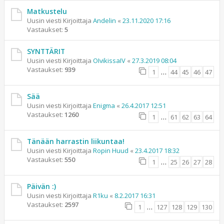
Matkustelu
Uusin viesti Kirjoittaja
Andelin
«
23.11.2020 17:16
Vastaukset:
5
SYNTTÄRIT
Uusin viesti Kirjoittaja
OIvikissaIV
«
27.3.2019 08:04
Vastaukset:
939
1
…
44
45
46
47
Sää
Uusin viesti Kirjoittaja
Enigma
«
26.4.2017 12:51
Vastaukset:
1260
1
…
61
62
63
64
Tänään harrastin liikuntaa!
Uusin viesti Kirjoittaja
Ropin Huud
«
23.4.2017 18:32
Vastaukset:
550
1
…
25
26
27
28
Päivän :)
Uusin viesti Kirjoittaja
R1ku
«
8.2.2017 16:31
Vastaukset:
2597
1
…
127
128
129
130