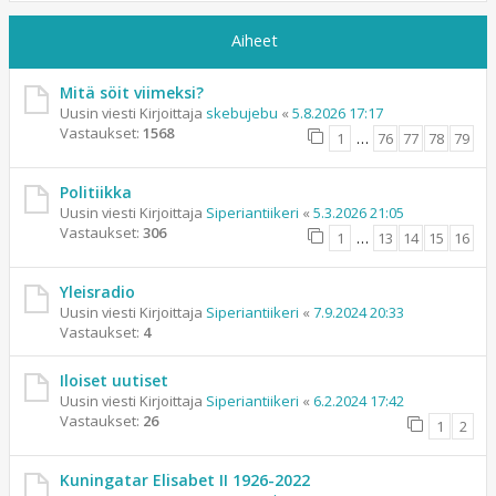
Aiheet
Mitä söit viimeksi?
Uusin viesti Kirjoittaja
skebujebu
«
5.8.2026 17:17
Vastaukset:
1568
1
…
76
77
78
79
Politiikka
Uusin viesti Kirjoittaja
Siperiantiikeri
«
5.3.2026 21:05
Vastaukset:
306
1
…
13
14
15
16
Yleisradio
Uusin viesti Kirjoittaja
Siperiantiikeri
«
7.9.2024 20:33
Vastaukset:
4
Iloiset uutiset
Uusin viesti Kirjoittaja
Siperiantiikeri
«
6.2.2024 17:42
Vastaukset:
26
1
2
Kuningatar Elisabet II 1926-2022