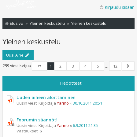
Kirjaudu sisään
Etusivu
Yleinen keskustelu
Yleinen keskustelu
Yleinen keskustelu
Uusi Aihe
299 viestiketjua
1
2
3
4
5
…
12
Sivu
1
/
12
Seur
Tiedotteet
Uuden aiheen aloittaminen
Uusin viesti Kirjoittaja
Yarmo
«
30.10.2011 20:51
Foorumin säännöt!
Uusin viesti Kirjoittaja
Yarmo
«
6.9.2011 21:35
Vastaukset:
6