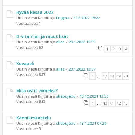
Hyvää kesää 2022
Uusin viesti Kirjoittaja
Enigma
«
21.6.2022 18:22
Vastaukset:
1
D-vitamiini ja muut lisät
Uusin viesti Kirjoittaja
allas
«
29.1.2022 15:55
Vastaukset:
62
1
2
3
4
Kuvapeli
Uusin viesti Kirjoittaja
allas
«
23.1.2022 12:37
Vastaukset:
387
1
…
17
18
19
20
Mitä ostit viimeksi?
Uusin viesti Kirjoittaja
skebujebu
«
15.10.2021 13:50
Vastaukset:
843
1
…
40
41
42
43
Kännikeskustelu
Uusin viesti Kirjoittaja
skebujebu
«
13.1.2021 07:29
Vastaukset:
3