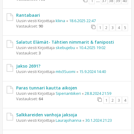
1
…
37
38
39
40
Rantabaari
Uusin viesti Kirjoittaja
kliina
«
18.6.2025 22:47
Vastaukset:
90
1
2
3
4
5
Salatut Elämät- Tähtien nimmarit & faniposti
Uusin viesti Kirjoittaja
skebujebu
«
10.4.2025 19:02
Vastaukset:
3
Jakso 2691?
Uusin viesti Kirjoittaja
mtv3Suomi
«
15.9.2024 14:40
Paras tunnari kautta aikojen
Uusin viesti Kirjoittaja
Siperiantiikeri
«
28.8.2024 21:59
Vastaukset:
64
1
2
3
4
Salkkareiden vanhoja jaksoja
Uusin viesti Kirjoittaja
Laurajohanna
«
30.1.2024 21:23