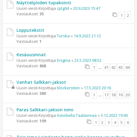
Näyttelijöiden tupakointi
Uusin viesti Kirjoittaja
cptg0d
«
20.9.2023 15:47
Vastaukset:
35
1
2
Lopputekstit
Uusin viesti Kirjoittaja
Turska
«
14.9.2023 21:12
Vastaukset:
1
Kesäuusinnat
Uusin viesti Kirjoittaja
Enigma
«
23.5.2023 08:52
Vastaukset:
868
1
…
41
42
43
44
Vanhat Salkkari-jaksot
Uusin viesti Kirjoittaja
blockerstein
«
17.5.2023 20:16
Vastaukset:
380
1
…
17
18
19
20
Paras Salkkari-jakson nimi
Uusin viesti Kirjoittaja
Ismobella Taalasmaa
«
3.12.2022 19:40
Vastaukset:
109
1
2
3
4
5
6