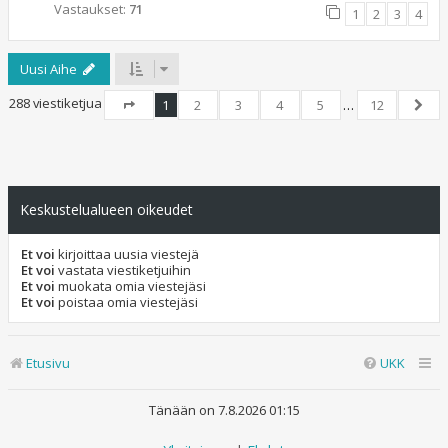
Vastaukset:
71
1
2
3
4
Uusi Aihe
288 viestiketjua
1
2
3
4
5
…
12
Sivu
1
/
12
Seur
Keskustelualueen oikeudet
Et voi
kirjoittaa uusia viestejä
Et voi
vastata viestiketjuihin
Et voi
muokata omia viestejäsi
Et voi
poistaa omia viestejäsi
Etusivu
UKK
Tänään on 7.8.2026 01:15