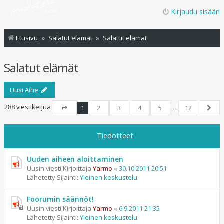
Kirjaudu sisään
Etusivu
Salatut elämät
Salatut elämät
Salatut elämät
Uusi Aihe
288 viestiketjua
1
2
3
4
5
…
12
Sivu
1
/
12
Seur
Tiedotteet
Uuden aiheen aloittaminen
Uusin viesti Kirjoittaja
Yarmo
«
30.10.2011 20:51
Lähetetty Sijainti:
Yleinen keskustelu
Foorumin säännöt!
Uusin viesti Kirjoittaja
Yarmo
«
6.9.2011 21:35
Lähetetty Sijainti:
Yleinen keskustelu