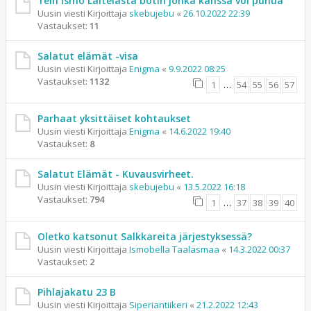
Tein Ismo Laitelasta botin jonka kanssa voi puhua
Uusin viesti Kirjoittaja
skebujebu
«
26.10.2022 22:39
Vastaukset:
11
Salatut elämät -visa
Uusin viesti Kirjoittaja
Enigma
«
9.9.2022 08:25
Vastaukset:
1132
1
…
54
55
56
57
Parhaat yksittäiset kohtaukset
Uusin viesti Kirjoittaja
Enigma
«
14.6.2022 19:40
Vastaukset:
8
Salatut Elämät - Kuvausvirheet.
Uusin viesti Kirjoittaja
skebujebu
«
13.5.2022 16:18
Vastaukset:
794
1
…
37
38
39
40
Oletko katsonut Salkkareita järjestyksessä?
Uusin viesti Kirjoittaja
Ismobella Taalasmaa
«
14.3.2022 00:37
Vastaukset:
2
Pihlajakatu 23 B
Uusin viesti Kirjoittaja
Siperiantiikeri
«
21.2.2022 12:43