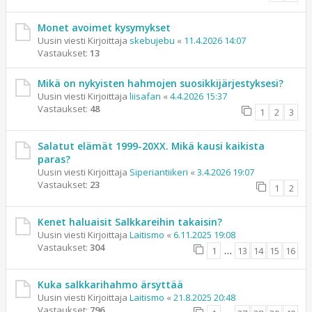
Monet avoimet kysymykset
Uusin viesti Kirjoittaja
skebujebu
«
11.4.2026 14:07
Vastaukset:
13
Mikä on nykyisten hahmojen suosikkijärjestyksesi?
Uusin viesti Kirjoittaja
liisafan
«
4.4.2026 15:37
Vastaukset:
48
1
2
3
Salatut elämät 1999-20XX. Mikä kausi kaikista
paras?
Uusin viesti Kirjoittaja
Siperiantiikeri
«
3.4.2026 19:07
Vastaukset:
23
1
2
Kenet haluaisit Salkkareihin takaisin?
Uusin viesti Kirjoittaja
Laitismo
«
6.11.2025 19:08
Vastaukset:
304
1
…
13
14
15
16
Kuka salkkarihahmo ärsyttää
Uusin viesti Kirjoittaja
Laitismo
«
21.8.2025 20:48
Vastaukset:
796