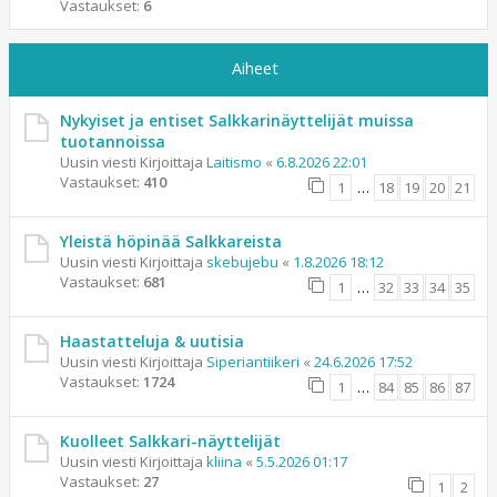
Vastaukset:
6
Aiheet
Nykyiset ja entiset Salkkarinäyttelijät muissa
tuotannoissa
Uusin viesti Kirjoittaja
Laitismo
«
6.8.2026 22:01
Vastaukset:
410
1
…
18
19
20
21
Yleistä höpinää Salkkareista
Uusin viesti Kirjoittaja
skebujebu
«
1.8.2026 18:12
Vastaukset:
681
1
…
32
33
34
35
Haastatteluja & uutisia
Uusin viesti Kirjoittaja
Siperiantiikeri
«
24.6.2026 17:52
Vastaukset:
1724
1
…
84
85
86
87
Kuolleet Salkkari-näyttelijät
Uusin viesti Kirjoittaja
kliina
«
5.5.2026 01:17
Vastaukset:
27
1
2