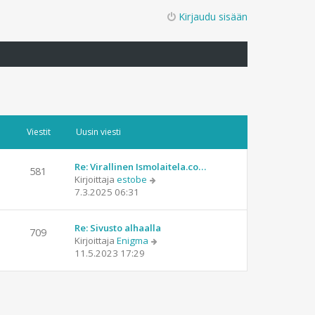
Kirjaudu sisään
Viestit
Uusin viesti
Re: Virallinen Ismolaitela.co…
581
N
Kirjoittaja
estobe
ä
7.3.2025 06:31
y
t
Re: Sivusto alhaalla
ä
709
N
Kirjoittaja
Enigma
u
ä
11.5.2023 17:29
u
y
s
t
i
ä
n
u
v