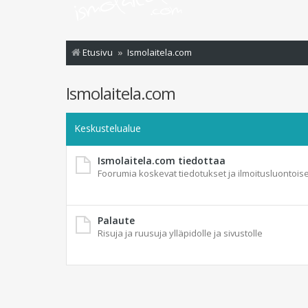
Etusivu
Ismolaitela.com
Ismolaitela.com
Keskustelualue
Ismolaitela.com tiedottaa
Foorumia koskevat tiedotukset ja ilmoitusluontoise
Palaute
Risuja ja ruusuja ylläpidolle ja sivustolle