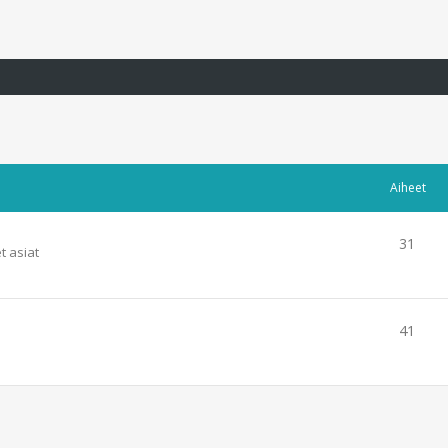
Aiheet
31
t asiat
41