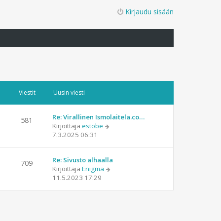
Kirjaudu sisään
Viestit
Uusin viesti
Re: Virallinen Ismolaitela.co…
581
N
Kirjoittaja
estobe
ä
7.3.2025 06:31
y
t
Re: Sivusto alhaalla
ä
709
N
Kirjoittaja
Enigma
u
ä
11.5.2023 17:29
u
y
s
t
i
ä
n
u
v