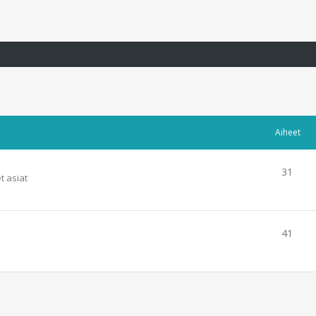
Aiheet
31
t asiat
41