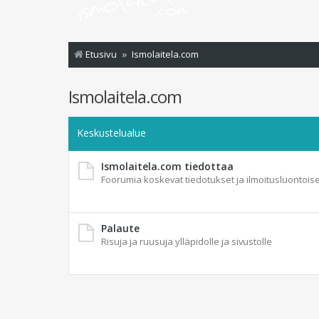
Etusivu
Ismolaitela.com
Ismolaitela.com
Keskustelualue
Ismolaitela.com tiedottaa
Foorumia koskevat tiedotukset ja ilmoitusluontoise
Palaute
Risuja ja ruusuja ylläpidolle ja sivustolle