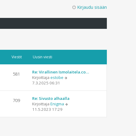
Kirjaudu sisään
Viestit
Uusin viesti
Re: Virallinen Ismolaitela.co…
581
N
Kirjoittaja
estobe
ä
7.3.2025 06:31
y
t
Re: Sivusto alhaalla
ä
709
N
Kirjoittaja
Enigma
u
ä
11.5.2023 17:29
u
y
s
t
i
ä
n
u
v