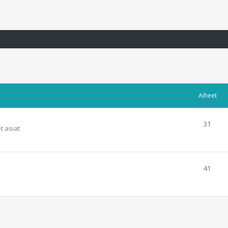
Aiheet
31
t asiat
41