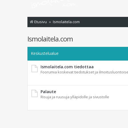
Etusivu
Ismolaitela.com
Ismolaitela.com
Keskustelualue
Ismolaitela.com tiedottaa
Foorumia koskevat tiedotukset ja ilmoitusluontoise
Palaute
Risuja ja ruusuja ylläpidolle ja sivustolle