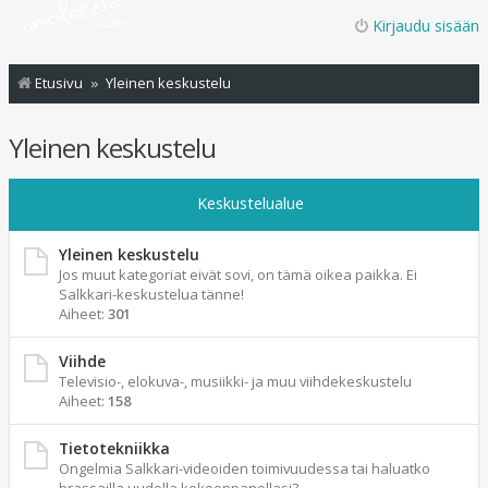
Kirjaudu sisään
Etusivu
Yleinen keskustelu
Yleinen keskustelu
Keskustelualue
Yleinen keskustelu
Jos muut kategoriat eivät sovi, on tämä oikea paikka. Ei
Salkkari-keskustelua tänne!
Aiheet:
301
Viihde
Televisio-, elokuva-, musiikki- ja muu viihdekeskustelu
Aiheet:
158
Tietotekniikka
Ongelmia Salkkari-videoiden toimivuudessa tai haluatko