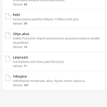
brassailla uudella kokoonpanollasi?
Aiheet:
88
Pelit
Keskustelua peleihin liittyen. Pelikonsolit yms.
Aiheet:
99
Ohje-alue
Kaikki foorumin ohjeet asiasta kuin asiasta koottuna omalle
alueelleen.
Aiheet:
16
Levyraati
Ismolaitela.com Goes Juke Box Jury!
Aiheet:
71
Ydinjäte
Vähemmän moderoitu alue. Hyvän maun rajoissa.
Aiheet:
201