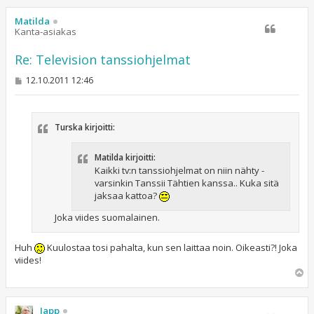
ö
s
Matilda
Kanta-asiakas
Re: Television tanssiohjelmat
V
12.10.2011 12:46
i
e
s
t
Turska kirjoitti:
i
Matilda kirjoitti:
Kaikki tv:n tanssiohjelmat on niin nähty -
varsinkin Tanssii Tähtien kanssa.. Kuka sitä
jaksaa kattoa?
Joka viides suomalainen.
Huh
Kuulostaa tosi pahalta, kun sen laittaa noin. Oikeasti?! Joka
viides!
Y
l
ö
s
Japp