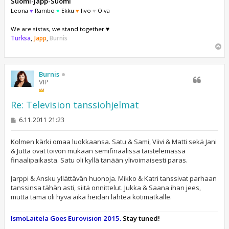
Suomi-Japp-Suomi
Leona
♥
Rambo
♥
Ekku
♥
Iivo
♥
Oiva
We are sistas, we stand together ♥
Turksa
,
Japp
,
Burnis
Y
l
ö
s
Burnis
VIP
Re: Television tanssiohjelmat
V
6.11.2011 21:23
i
e
s
Kolmen kärki omaa luokkaansa. Satu & Sami, Viivi & Matti sekä Jani
t
& Jutta ovat toivon mukaan semifinaalissa taistelemassa
i
finaalipaikasta. Satu oli kyllä tänään ylivoimaisesti paras.
Jarppi & Ansku yllättävän huonoja. Mikko & Katri tanssivat parhaan
tanssinsa tähän asti, siitä onnittelut. Jukka & Saana ihan jees,
mutta tämä oli hyvä aika heidän lähteä kotimatkalle.
IsmoLaitela Goes Eurovision 2015.
Stay tuned!