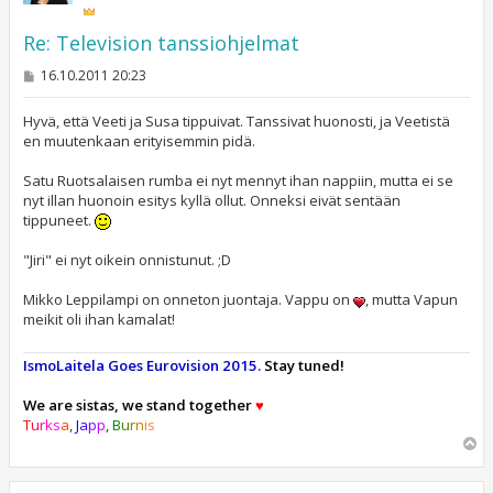
Re: Television tanssiohjelmat
V
16.10.2011 20:23
i
e
s
Hyvä, että Veeti ja Susa tippuivat. Tanssivat huonosti, ja Veetistä
t
en muutenkaan erityisemmin pidä.
i
Satu Ruotsalaisen rumba ei nyt mennyt ihan nappiin, mutta ei se
nyt illan huonoin esitys kyllä ollut. Onneksi eivät sentään
tippuneet.
"Jiri" ei nyt oikein onnistunut. ;D
Mikko Leppilampi on onneton juontaja. Vappu on
, mutta Vapun
meikit oli ihan kamalat!
IsmoLaitela Goes Eurovision 2015.
Stay tuned!
We are sistas, we stand together
♥
T
u
r
k
s
a
,
J
a
p
p
,
B
u
r
n
i
s
Y
l
ö