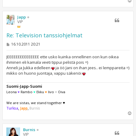
Y
l
ö
s
Japp
VIP
Re: Television tanssiohjelmat
V
16.10.2011 20:21
i
e
s
JEEEEEEEEEEEEEEE ette usko kuinka onnellinen oon kun oikea
t
ihminen eli kamala veeti tippui pelistä pois =)
i
Anneli ja Jukka edelleen
ja öö Jani on ihan jees.. ei lemppareita =)
mikko on huono juontaja, vappu säkenöi
Suomi-Japp-Suomi
Leona
♥
Rambo
♥
Ekku
♥
Iivo
♥
Oiva
We are sistas, we stand together ♥
Turksa
,
Japp
,
Burnis
Y
l
ö
s
Burnis
VIP