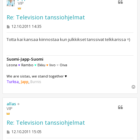
VIP
Re: Television tanssiohjelmat
V
12.10.2011 14:35
i
e
s
Totta kai kansaa kiinnostaa kun julkkikset tanssivat telkkarissa =)
t
i
Suomi-Japp-Suomi
Leona
♥
Rambo
♥
Ekku
♥
Iivo
♥
Oiva
We are sistas, we stand together ♥
Turksa
,
Japp
,
Burnis
Y
l
ö
s
allas
VIP
Re: Television tanssiohjelmat
V
12.10.2011 15:05
i