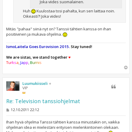
Joka viides suomalainen.
Huh
Kuulostaa tosi pahalta, kun sen laittaa noin.
Oikeasti?! Joka viides!
Mitäs "pahaa" siinä nyt on? Tanssii tähtien kanssa on ihan
positiivinen ja mukava ohjelma.
IsmoLaitela Goes Eurovision 2015.
Stay tuned!
We are sistas, we stand together
♥
T
u
r
k
s
a
,
J
a
p
p
,
B
u
r
n
i
s
Y
l
ö
s
Luumukiisseli
VIP
Re: Television tanssiohjelmat
V
12.10.2011 22:12
i
e
s
Ihan hyvä ohjelma Tanssii tähtien kanssa minustakin on, vaikka
t
ohjelman idea ei mielestäni erityisen mielenkiintoinen olekaan.
i