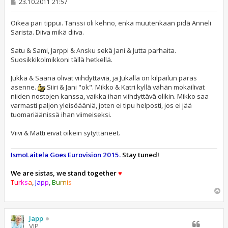
V
23.10.2011 21:57
i
e
s
Oikea pari tippui. Tanssi oli kehno, enkä muutenkaan pidä Anneli
t
Sarista. Diiva mikä diiva.
i
Satu & Sami, Jarppi & Ansku sekä Jani & Jutta parhaita.
Suosikkikolmikkoni tällä hetkellä.
Jukka & Saana olivat viihdyttäviä, ja Jukalla on kilpailun paras
asenne.
Siiri & Jani "ok". Mikko & Katri kyllä vähän mokailivat
niiden nostojen kanssa, vaikka ihan viihdyttävä olikin. Mikko saa
varmasti paljon yleisöääniä, joten ei tipu helposti, jos ei jää
tuomariäänissä ihan viimeiseksi.
Viivi & Matti eivät oikein sytyttäneet.
IsmoLaitela Goes Eurovision 2015.
Stay tuned!
We are sistas, we stand together
♥
T
u
r
k
s
a
,
J
a
p
p
,
B
u
r
n
i
s
Y
l
ö
s
Japp
VIP