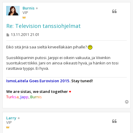
ö
s
Burnis
VIP
Re: Television tanssiohjelmat
V
13.11.2011 21:01
i
e
s
Eikö sitä Jiriä saa sieltä kirveelläkään pihalle?
t
i
Suosikkiparinin putosi. Jarppi ei oikein vakuuta, ja Viivinkin
suoritukset tökkii. Jani on ainoa oikeasti hyvä, ja hänkin on tosi
rasittava tyyppi. Ei hyvä.
IsmoLaitela Goes Eurovision 2015.
Stay tuned!
We are sistas, we stand together
♥
T
u
r
k
s
a
,
J
a
p
p
,
B
u
r
n
i
s
Y
l
ö
s
Larry
VIP