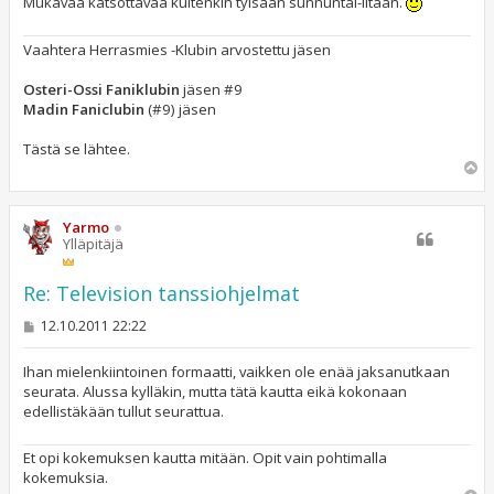
Mukavaa katsottavaa kuitenkin tylsään sunnuntai-iltaan.
Vaahtera Herrasmies -Klubin arvostettu jäsen
Osteri-Ossi Faniklubin
jäsen #9
Madin Faniclubin
(#9) jäsen
Tästä se lähtee.
Y
l
ö
s
Yarmo
Ylläpitäjä
Re: Television tanssiohjelmat
V
12.10.2011 22:22
i
e
s
Ihan mielenkiintoinen formaatti, vaikken ole enää jaksanutkaan
t
seurata. Alussa kylläkin, mutta tätä kautta eikä kokonaan
i
edellistäkään tullut seurattua.
Et opi kokemuksen kautta mitään. Opit vain pohtimalla
kokemuksia.