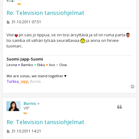
Re: Television tanssiohjelmat
V
31.10.2011 07:51
i
e
s
Viivi
jiri sais jo tippua, se on tosi ärsyttävä ja sil on ruma parta
t
toi samba oli vähän tylsää seurattavaa
ja anna on hirvee
i
tuomari..
Suomi-Japp-Suomi
Leona
♥
Rambo
♥
Ekku
♥
Iivo
♥
Oiva
We are sistas, we stand together ♥
Turksa
,
Japp
,
Burnis
Y
l
ö
s
Burnis
VIP
Re: Television tanssiohjelmat
V
31.10.2011 14:21
i