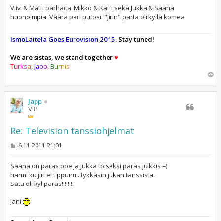
e
s
Viivi & Matti parhaita. Mikko & Katri sekä Jukka & Saana
t
huonoimpia. Väärä pari putosi. "Jirin" parta oli kyllä komea.
i
IsmoLaitela Goes Eurovision 2015.
Stay tuned!
We are sistas, we stand together
♥
T
u
r
k
s
a
,
J
a
p
p
,
B
u
r
n
i
s
Y
l
ö
s
Japp
VIP
Re: Television tanssiohjelmat
V
6.11.2011 21:01
i
e
s
Saana on paras ope ja Jukka toiseksi paras julkkis =)
t
harmi ku jiri ei tippunu.. tykkäsin jukan tanssista.
i
Satu oli kyl paras!!!!!!!!
Jani