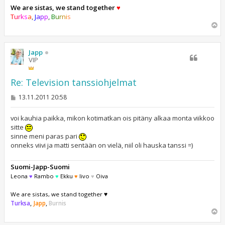
We are sistas, we stand together
♥
T
u
r
k
s
a
,
J
a
p
p
,
B
u
r
n
i
s
Y
l
ö
s
Japp
VIP
Re: Television tanssiohjelmat
V
13.11.2011 20:58
i
e
s
voi kauhia paikka, mikon kotimatkan ois pitäny alkaa monta viikkoo
t
sitte
i
sinne meni paras pari
onneks viivi ja matti sentään on vielä, niil oli hauska tanssi =)
Suomi-Japp-Suomi
Leona
♥
Rambo
♥
Ekku
♥
Iivo
♥
Oiva
We are sistas, we stand together ♥
Turksa
,
Japp
,
Burnis
Y
l