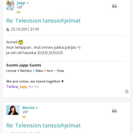
s
Japp
VIP
Re: Television tanssiohjelmat
V
23.10.2011 21:01
i
e
s
Anneli
t
mun lemppari.. mut onnex jukka pärjäs =)
i
ja siiri oli hauska ;D;D;D;;D;D;D;D
Suomi-Japp-Suomi
Leona
♥
Rambo
♥
Ekku
♥
Iivo
♥
Oiva
We are sistas, we stand together ♥
Turksa
,
Japp
,
Burnis
Y
l
ö
s
Burnis
VIP
Re: Television tanssiohjelmat