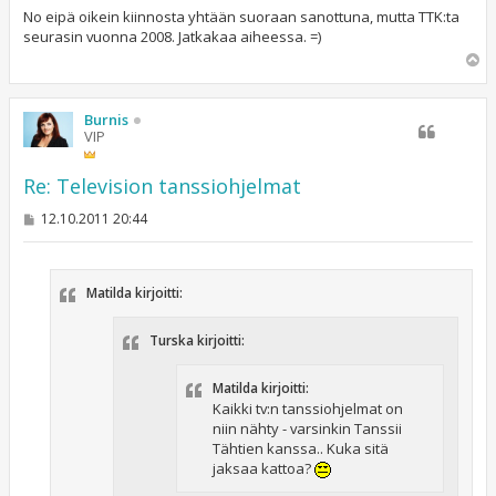
e
s
No eipä oikein kiinnosta yhtään suoraan sanottuna, mutta TTK:ta
t
seurasin vuonna 2008. Jatkakaa aiheessa. =)
i
Y
l
ö
s
Burnis
VIP
Re: Television tanssiohjelmat
V
12.10.2011 20:44
i
e
s
t
Matilda kirjoitti:
i
Turska kirjoitti:
Matilda kirjoitti:
Kaikki tv:n tanssiohjelmat on
niin nähty - varsinkin Tanssii
Tähtien kanssa.. Kuka sitä
jaksaa kattoa?