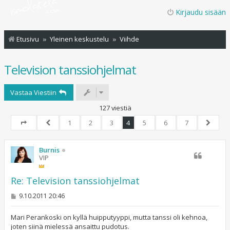
Kirjaudu sisään
Etusivu
Yleinen keskustelu
Viihde
Television tanssiohjelmat
Vastaa Viestiin
127 viestiä
1
2
3
4
5
6
7
Sivu
4
/
7
Edellinen
Seuraa
Burnis
VIP
Re: Television tanssiohjelmat
V
9.10.2011 20:46
i
e
s
Mari Perankoski on kyllä huipputyyppi, mutta tanssi oli kehnoa,
t
joten siinä mielessä ansaittu pudotus.