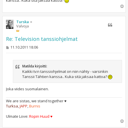
kanssa.. Kuka sitä jaksaa kattoa?
i
Y
l
ö
s
Turska
Valvoja
Re: Television tanssiohjelmat
V
11.10.2011 18:06
i
e
s
t
Matilda kirjoitti:
i
Kaikki tv:n tanssiohjelmat on niin nähty - varsinkin
Tanssii Tähtien kanssa.. Kuka sitä jaksaa kattoa?
Joka viides suomalainen.
We are sistas, we stand together ♥
Turksa
,
JAPP
,
Burnis
Ulmate Love:
Ropin Huud ♥
Y
l