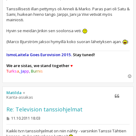
i
Tanssillisesti illan pettymys oli Anneli & Marko. Paras pari oli Satu &
Sami, huikean hieno tango. Jarppi, Jani ja Viivi vetivät myös
mainiosti.
Hyvin se meidän Jirikin sen soolonsa veti.
(Marco Bjurström jaksoi hymyillä koko suoran lähetyksen ajan.
)
IsmoLaitela Goes Eurovision 2015.
Stay tuned!
We are sistas, we stand together
♥
T
u
r
k
s
a
,
J
a
p
p
,
B
u
r
n
i
s
Y
l
ö
s
Matilda
Kanta-asiakas
Re: Television tanssiohjelmat
V
11.10.2011 18:03
i
e
s
Kaikki tv:n tanssiohjelmat on niin nähty - varsinkin Tanssii Tähtien
t