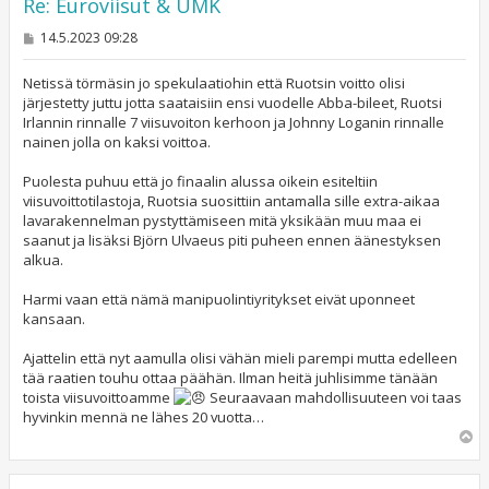
Re: Euroviisut & UMK
V
14.5.2023 09:28
i
e
s
Netissä törmäsin jo spekulaatiohin että Ruotsin voitto olisi
t
järjestetty juttu jotta saataisiin ensi vuodelle Abba-bileet, Ruotsi
i
Irlannin rinnalle 7 viisuvoiton kerhoon ja Johnny Loganin rinnalle
nainen jolla on kaksi voittoa.
Puolesta puhuu että jo finaalin alussa oikein esiteltiin
viisuvoittotilastoja, Ruotsia suosittiin antamalla sille extra-aikaa
lavarakennelman pystyttämiseen mitä yksikään muu maa ei
saanut ja lisäksi Björn Ulvaeus piti puheen ennen äänestyksen
alkua.
Harmi vaan että nämä manipuolintiyritykset eivät uponneet
kansaan.
Ajattelin että nyt aamulla olisi vähän mieli parempi mutta edelleen
tää raatien touhu ottaa päähän. Ilman heitä juhlisimme tänään
toista viisuvoittoamme
Seuraavaan mahdollisuuteen voi taas
hyvinkin mennä ne lähes 20 vuotta…
Y
l
ö