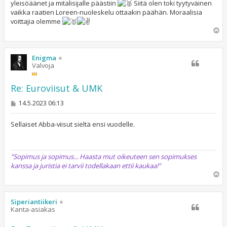
yleisöäänet ja mitalisijalle päästiin
Siitä olen toki tyytyväinen
vaikka raatien Loreen-nuoleskelu ottaakin päähän. Moraalisia
voittajia olemme
Y
l
ö
s
Enigma
Valvoja
Re: Euroviisut & UMK
V
14.5.2023 06:13
i
e
s
Sellaiset Abba-viisut sieltä ensi vuodelle.
t
i
"Sopimus ja sopimus... Haasta mut oikeuteen sen sopimukses
kanssa ja juristia ei tarvii todellakaan ettii kaukaa!"
Y
l
ö
s
Siperiantiikeri
Kanta-asiakas