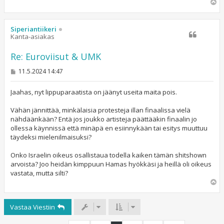
Y
l
ö
s
Siperiantiikeri
Kanta-asiakas
Re: Euroviisut & UMK
V
11.5.2024 14:47
i
e
s
Jaahas, nyt lippuparaatista on jäänyt useita maita pois.
t
i
Vähän jännittää, minkälaisia protesteja illan finaalissa vielä
nähdäänkään? Entä jos joukko artisteja päättääkin finaalin jo
ollessa käynnissä että minäpä en esiinnykään tai esitys muuttuu
täydeksi mielenilmaisuksi?
Onko Israelin oikeus osallistaua todella kaiken tämän shitshown
arvoista? Joo heidän kimppuun Hamas hyökkäsi ja heillä oli oikeus
vastata, mutta silti?
Y
l
ö
Vastaa Viestiin
s