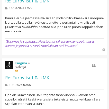
Re: Euroviisut & UMK
V
16.10.2023 17:22
i
e
s
Käärijä ei ole jäämässä miksikään yhden hitin ihmeeksi. Euroopan-
t
kiertueella todella hyvä vastaanotto ja perjantaina virallisesti
i
julkaistava
Huhhahhei
saattaa olla jopa uran paras kappale tähän
mennessä.
"Sopimus ja sopimus... Haasta mut oikeuteen sen sopimukses
kanssa ja juristia ei tarvii todellakaan ettii kaukaa!"
Y
l
ö
s
Enigma
Valvoja
Re: Euroviisut & UMK
V
19.1.2024 00:08
i
e
s
Eipä ole kummoinen UMK-tarjonta tänä vuonna.
Glow
on oma
t
suosikki näistä keskinkertaisista tekeleistä, mutta veikkaan Sara
i
Siipolan etenevän viisuihin.