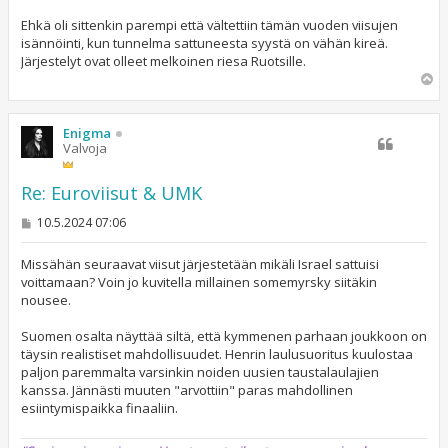
Ehkä oli sittenkin parempi että vältettiin tämän vuoden viisujen
isännöinti, kun tunnelma sattuneesta syystä on vähän kireä.
Järjestelyt ovat olleet melkoinen riesa Ruotsille.
Y
l
ö
s
Enigma
Valvoja
Re: Euroviisut & UMK
V
10.5.2024 07:06
i
e
s
Missähän seuraavat viisut järjestetään mikäli Israel sattuisi
t
voittamaan? Voin jo kuvitella millainen somemyrsky siitäkin
i
nousee.
Suomen osalta näyttää siltä, että kymmenen parhaan joukkoon on
täysin realistiset mahdollisuudet. Henrin laulusuoritus kuulostaa
paljon paremmalta varsinkin noiden uusien taustalaulajien
kanssa. Jännästi muuten "arvottiin" paras mahdollinen
esiintymispaikka finaaliin.