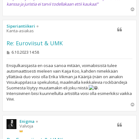
kanssa ja juristia ei tarvii todellakaan ettii kaukaa!"
Y
l
ö
s
Siperiantiikeri
Kanta-asiakas
Re: Euroviisut & UMK
V
6.10.2023 14:58
i
e
s
Ensijulkaisijasta en osaa sanoa mitään, voimabiisistä tulee
t
automaattisesti mieleen vain Kaija Koo, kahden nimekkään
i
yllättävä duo voisi olla Erika Vikman ja Käärijä (näin on ainakin
Viisukuppilassa spekuloitu), maailmalla keikkalevia rockbändejä
Suomesta löytyy muutamakin eli joku niistä
.
Intensiivinen biisi kuunnellulta artistilta voisi olla esimerkiksi vaikka
Viivi.
Y
l
ö
s
Enigma
Valvoja