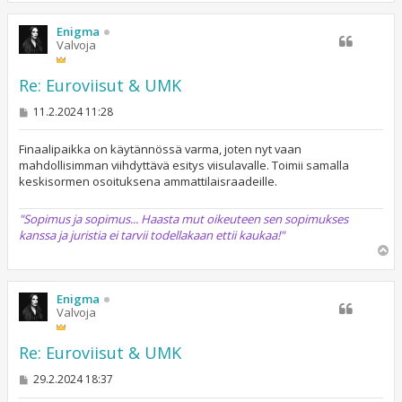
ö
s
Enigma
Valvoja
Re: Euroviisut & UMK
V
11.2.2024 11:28
i
e
s
Finaalipaikka on käytännössä varma, joten nyt vaan
t
mahdollisimman viihdyttävä esitys viisulavalle. Toimii samalla
i
keskisormen osoituksena ammattilaisraadeille.
"Sopimus ja sopimus... Haasta mut oikeuteen sen sopimukses
kanssa ja juristia ei tarvii todellakaan ettii kaukaa!"
Y
l
ö
s
Enigma
Valvoja
Re: Euroviisut & UMK
V
29.2.2024 18:37
i