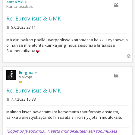
s
antsa798
Kanta-asiakas
Re: Euroviisut & UMK
V
9.6.2023 23:11
i
e
s
Mä olin paikan päällä Liverpoolissa kattomassa kaikki juryshowt ja
t
olihan se mieletöntä kuinka jengi nous seisomaa finaalissa
i
Suomen aikana
Y
l
ö
s
Enigma
Valvoja
Re: Euroviisut & UMK
V
7.7.2023 15:33
i
e
s
Malmön kisat jäävät minulta katsomatta raatifarssin ansiosta,
t
vaikka äänestyskäytäntöihin saataisiinkin nyt jotain muutoksia.
i
"Sopimus ja sopimus... Haasta mut oikeuteen sen sopimukses