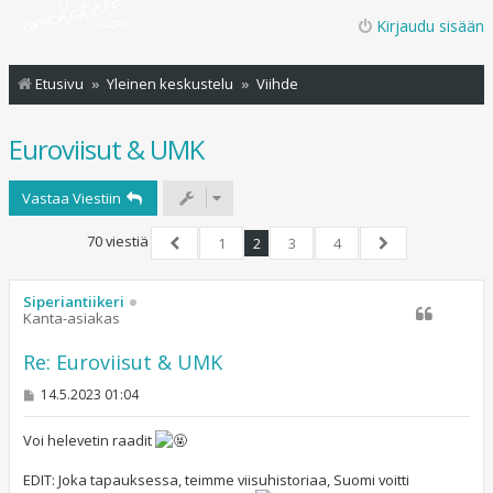
Kirjaudu sisään
Etusivu
Yleinen keskustelu
Viihde
Euroviisut & UMK
Vastaa Viestiin
70 viestiä
1
2
3
4
Edellinen
Seuraava
Siperiantiikeri
Kanta-asiakas
Re: Euroviisut & UMK
V
14.5.2023 01:04
i
e
s
Voi helevetin raadit
t
i
EDIT: Joka tapauksessa, teimme viisuhistoriaa, Suomi voitti