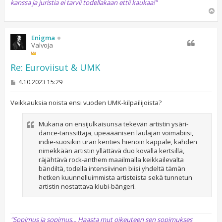
kanssa ja juristia ei tarvii todellakaan ettii kaukaa!"
Y
l
ö
s
Enigma
Valvoja
Re: Euroviisut & UMK
V
4.10.2023 15:29
i
e
s
Veikkauksia noista ensi vuoden UMK-kilpailijoista?
t
i
Mukana on ensijulkaisunsa tekevän artistin ysäri-
dance-tanssittaja, upeaäänisen laulajan voimabiisi,
indie-suosikin uran kenties hienoin kappale, kahden
nimekkään artistin yllättävä duo kovalla kertsillä,
räjähtävä rock-anthem maailmalla keikkailevalta
bändiltä, todella intensiivinen biisi yhdeltä tämän
hetken kuunnelluimmista artisteista sekä tunnetun
artistin nostattava klubi-bängeri.
"Sopimus ja sopimus... Haasta mut oikeuteen sen sopimukses