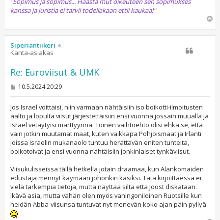
"Sopimus ja sopimus... Haasta mut oikeuteen sen sopimukses
kanssa ja juristia ei tarvii todellakaan ettii kaukaa!"
Y
l
ö
s
Siperiantiikeri
Kanta-asiakas
Re: Euroviisut & UMK
V
10.5.2024 20:29
i
e
s
Jos Israel voittaisi, niin varmaan nähtäisiin iso boikotti-ilmoitusten
t
aalto ja lopulta viisut järjestettäisiin ensi vuonna jossain muualla ja
i
Israel vetäytyisi marttyyrina. Toinen vaihtoehto olisi ehkä se, että
vain jotkin muutamat maat, kuten vaikkapa Pohjoismaat ja Irlanti
joissa Israelin mukanaolo tuntuu herättävän eniten tunteita,
boikotoivat ja ensi vuonna nähtäisiin jonkinlaiset tynkäviisut.
Viisukulisseissa tällä hetkellä jotain draamaa, kun Alankomaiden
edustaja mennyt käymään johonkin käsiksi. Tätä kirjoittaessa ei
vielä tarkempia tietoja, mutta näyttää siltä että Joost diskataan.
Ikävä asia, mutta vähän olen myös vahingoniloinen Ruotsille kun
heidän Abba-viisunsa tuntuvat nyt menevän koko ajan päin pyllyä