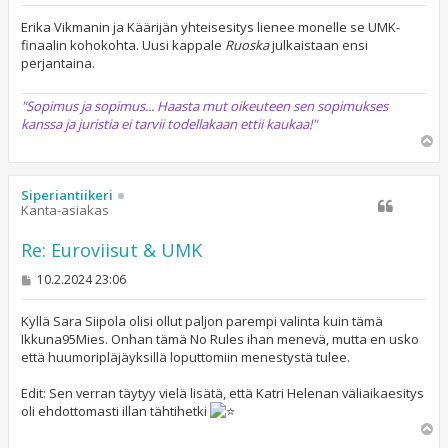
e
s
Erika Vikmanin ja Käärijän yhteisesitys lienee monelle se UMK-
t
finaalin kohokohta. Uusi kappale
Ruoska
julkaistaan ensi
i
perjantaina.
"Sopimus ja sopimus... Haasta mut oikeuteen sen sopimukses
kanssa ja juristia ei tarvii todellakaan ettii kaukaa!"
Y
l
ö
s
Siperiantiikeri
Kanta-asiakas
Re: Euroviisut & UMK
V
10.2.2024 23:06
i
e
s
Kyllä Sara Siipola olisi ollut paljon parempi valinta kuin tämä
t
Ikkuna95Mies. Onhan tämä No Rules ihan menevä, mutta en usko
i
että huumoripläjäyksillä loputtomiin menestystä tulee.
Edit: Sen verran täytyy vielä lisätä, että Katri Helenan väliaikaesitys
oli ehdottomasti illan tähtihetki
Y
l