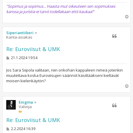
"Sopimus ja sopimus... Haasta mut oikeuteen sen sopimukses
kanssa ja juristia ei tarvii todellakaan ettii kaukaa!"
Y
l
ö
s
Siperiantiikeri
Kanta-asiakas
Re: Euroviisut & UMK
V
21.1.2024 19:54
i
e
s
Jos Sara Siipola valitaan, niin onkohan kappaleen nimeä jotenkin
t
muutettava koska Euroviisujen säännöt käsittääkseni kieltävät
i
moisen kielenkäytön?
Y
l
ö
s
Enigma
Valvoja
Re: Euroviisut & UMK
V
2.2.2024 16:39
i