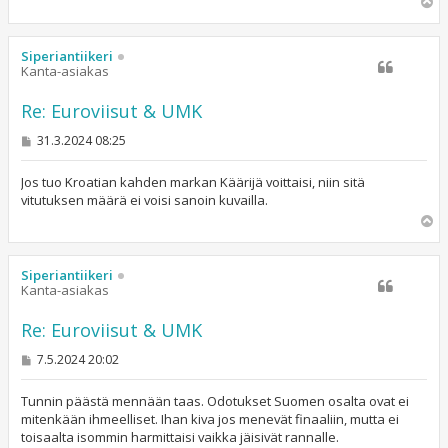
Y
l
ö
s
Siperiantiikeri
Kanta-asiakas
Re: Euroviisut & UMK
V
31.3.2024 08:25
i
e
s
Jos tuo Kroatian kahden markan Käärijä voittaisi, niin sitä
t
vitutuksen määrä ei voisi sanoin kuvailla.
i
Y
l
ö
s
Siperiantiikeri
Kanta-asiakas
Re: Euroviisut & UMK
V
7.5.2024 20:02
i
e
s
Tunnin päästä mennään taas. Odotukset Suomen osalta ovat ei
t
mitenkään ihmeelliset. Ihan kiva jos menevät finaaliin, mutta ei
i
toisaalta isommin harmittaisi vaikka jäisivät rannalle.