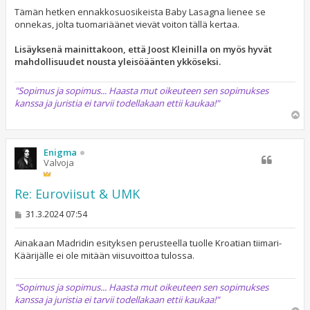
e
s
Tämän hetken ennakkosuosikeista Baby Lasagna lienee se
t
onnekas, jolta tuomariäänet vievät voiton tällä kertaa.
i
Lisäyksenä mainittakoon, että Joost Kleinilla on myös hyvät
mahdollisuudet nousta yleisöäänten ykköseksi.
"Sopimus ja sopimus... Haasta mut oikeuteen sen sopimukses
kanssa ja juristia ei tarvii todellakaan ettii kaukaa!"
Y
l
ö
s
Enigma
Valvoja
Re: Euroviisut & UMK
V
31.3.2024 07:54
i
e
s
Ainakaan Madridin esityksen perusteella tuolle Kroatian tiimari-
t
Käärijälle ei ole mitään viisuvoittoa tulossa.
i
"Sopimus ja sopimus... Haasta mut oikeuteen sen sopimukses
kanssa ja juristia ei tarvii todellakaan ettii kaukaa!"