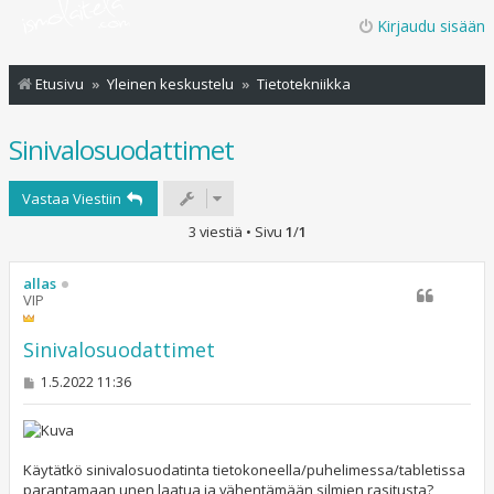
Kirjaudu sisään
Etusivu
Yleinen keskustelu
Tietotekniikka
Sinivalosuodattimet
Vastaa Viestiin
3 viestiä • Sivu
1
/
1
allas
VIP
Sinivalosuodattimet
V
1.5.2022 11:36
i
e
s
t
i
Käytätkö sinivalosuodatinta tietokoneella/puhelimessa/tabletissa
parantamaan unen laatua ja vähentämään silmien rasitusta?