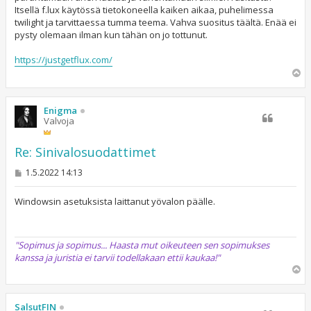
Itsellä f.lux käytössä tietokoneella kaiken aikaa, puhelimessa
twilight ja tarvittaessa tumma teema. Vahva suositus täältä. Enää ei
pysty olemaan ilman kun tähän on jo tottunut.
https://justgetflux.com/
Y
l
ö
s
Enigma
Valvoja
Re: Sinivalosuodattimet
V
1.5.2022 14:13
i
e
s
Windowsin asetuksista laittanut yövalon päälle.
t
i
"Sopimus ja sopimus... Haasta mut oikeuteen sen sopimukses
kanssa ja juristia ei tarvii todellakaan ettii kaukaa!"
Y
l
ö
s
SalsutFIN