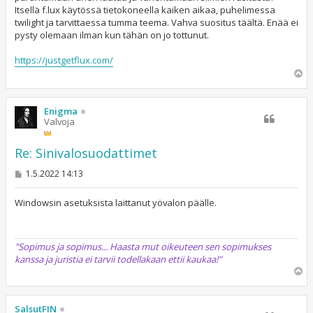
Itsellä f.lux käytössä tietokoneella kaiken aikaa, puhelimessa
twilight ja tarvittaessa tumma teema. Vahva suositus täältä. Enää ei
pysty olemaan ilman kun tähän on jo tottunut.
https://justgetflux.com/
Y
l
ö
s
Enigma
Valvoja
Re: Sinivalosuodattimet
V
1.5.2022 14:13
i
e
s
Windowsin asetuksista laittanut yövalon päälle.
t
i
"Sopimus ja sopimus... Haasta mut oikeuteen sen sopimukses
kanssa ja juristia ei tarvii todellakaan ettii kaukaa!"
Y
l
ö
s
SalsutFIN