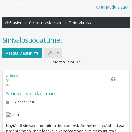
Kirjaudu sisään
Etusivu
Yleinen keskustelu
Tietotekniikka
Sinivalosuodattimet
Vastaa Viestiin
3 viestiä • Sivu
1
/
1
allas
VIP
Sinivalosuodattimet
V
1.5.2022 11:36
i
e
s
t
i
Käytätkö sinivalosuodatinta tietokoneella/puhelimessa/tabletissa
parantamaan unen laatua ja vähentämään silmien rasitusta?