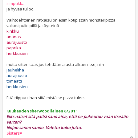
simpukka
ja hyvää tulloo.
Vaihtoehtoinen ratkaisu on esim kotipizzan monsteripizza
valkosipulidipillä ja täytteinä
kinkku
ananas
aurajuusto
paprika
herkkusieni
mutta sitten taas jos tehdään alusta alkaen itse, niin
jauheliha
aurajuusto
tomaatti
herkkusieni
Että riippuu ihan siitä mistä se pizza tulee.
Kuukauden sherwoodilainen 8/2011
Eiks naiset sitä paitsi sano aina, että ne pukeutuu vaan itseään
varten?
Nojoo sanoo sanoo. Valetta koko juttu.
Sisters♥