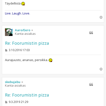
Täydellistä
Live. Laugh. Love.
Y
l
ö
s
Aaro/Eero
Kanta-asiakas
Re: Foorumistin pizza
V
3.10.2016 17:03
i
e
s
Aurajuusto, ananas, persikka.
t
i
Y
l
ö
s
skebujebu
Kanta-asiakas
Re: Foorumistin pizza
V
9.3.2019 21:29
i