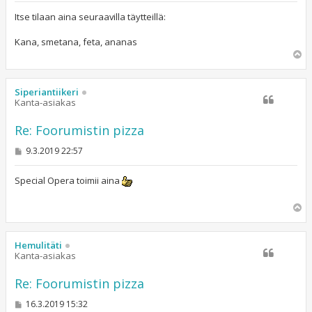
e
s
Itse tilaan aina seuraavilla täytteillä:
t
i
Kana, smetana, feta, ananas
Y
l
ö
s
Siperiantiikeri
Kanta-asiakas
Re: Foorumistin pizza
V
9.3.2019 22:57
i
e
s
Special Opera toimii aina
t
i
Y
l
ö
s
Hemulitäti
Kanta-asiakas
Re: Foorumistin pizza
V
16.3.2019 15:32