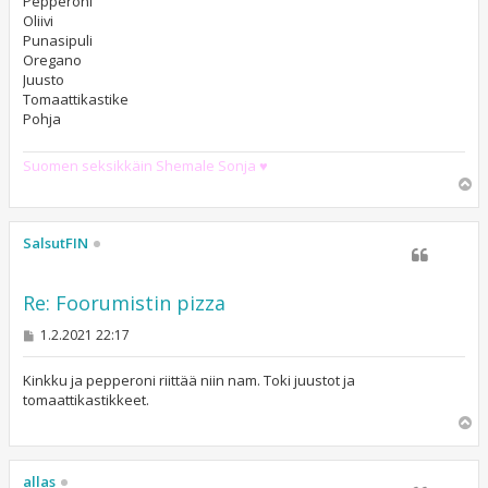
Pepperoni
Oliivi
Punasipuli
Oregano
Juusto
Tomaattikastike
Pohja
Suomen seksikkäin Shemale Sonja ♥
Y
l
ö
s
SalsutFIN
Re: Foorumistin pizza
V
1.2.2021 22:17
i
e
s
Kinkku ja pepperoni riittää niin nam. Toki juustot ja
t
tomaattikastikkeet.
i
Y
l
ö
s
allas