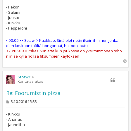
t
i
- Pekoni
- Salami
- Juusto
- Kinkku
- Pepperoni
<00:05> <Strawr> Kaakkao: Sinä olet netin ilkein ihminen jonka
olen koskaan täältä bongannut, hoitoon joutuisit
<23:05> <Turska> Niin että kun joukossa on yksi tommonen töhö
niin se kyllä nollaa fiksumpien käytöksen
Y
l
ö
s
Strawr
Kanta-asiakas
Re: Foorumistin pizza
V
3.10.2016 15:33
i
e
s
- Kinkku
t
- Ananas
i
- Jauheliha