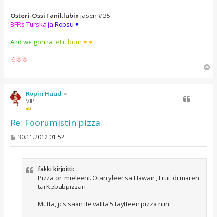
Osteri-Ossi Faniklubin
jäsen #35
BFF:s
Turska
ja
Ropsu
♥
And
we
gonna
let
it
burn
♥ ♥
☃☃☃
Y
l
ö
s
Ropin Huud
VIP
Re: Foorumistin pizza
V
30.11.2012 01:52
i
e
s
t
fakki kirjoitti:
i
Pizza on mieleeni. Otan yleensä Hawain, Fruit di maren
tai Kebabpizzan
Mutta, jos saan ite valita 5 täytteen pizza niin: