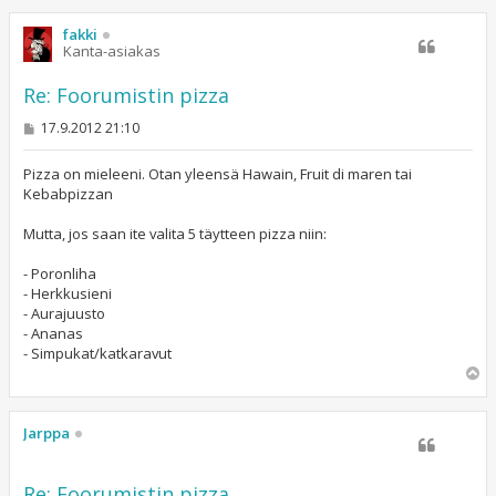
ö
s
fakki
Kanta-asiakas
Re: Foorumistin pizza
V
17.9.2012 21:10
i
e
s
Pizza on mieleeni. Otan yleensä Hawain, Fruit di maren tai
t
Kebabpizzan
i
Mutta, jos saan ite valita 5 täytteen pizza niin:
- Poronliha
- Herkkusieni
- Aurajuusto
- Ananas
- Simpukat/katkaravut
Y
l
ö
s
Jarppa
Re: Foorumistin pizza