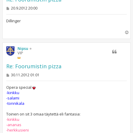
V
20.9.2012 20:00
i
e
s
Dillinger
t
i
Y
l
ö
s
Nipsu
VIP
Re: Foorumistin pizza
V
30.11.2012 01:01
i
e
s
Opera special
t
-kinkku
i
-salami
-tonnikala
Toinen on sit 3 omaa täytettä eli fantasia:
-kinkku
-ananas
-herkkusieni