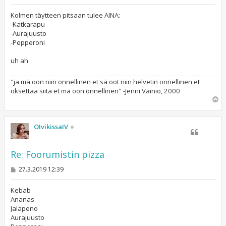
i
e
s
Kolmen täytteen pitsaan tulee AINA:
t
-Katkarapu
i
-Aurajuusto
-Pepperoni
uh ah
"ja mä oon niin onnellinen et sä oot niin helvetin onnellinen et
oksettaa siitä et mä oon onnellinen" -Jenni Vainio, 2000
Y
l
ö
s
OIvikissaIV
Re: Foorumistin pizza
V
27.3.2019 12:39
i
e
s
Kebab
t
Ananas
i
Jalapeno
Aurajuusto