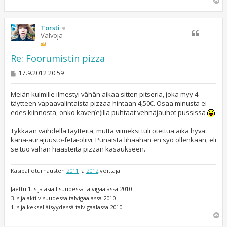
Y
l
ö
s
Torsti
Valvoja
Re: Foorumistin pizza
V
17.9.2012 20:59
i
e
s
Meiän kulmille ilmestyi vähän aikaa sitten pitseria, joka myy 4
t
täytteen vapaavalintaista pizzaa hintaan 4,50€. Osaa minusta ei
i
edes kiinnosta, onko kaver(e)illa puhtaat vehnäjauhot pussissa
Tykkään vaihdella täytteitä, mutta viimeksi tuli otettua aika hyvä:
kana-aurajuusto-feta-oliivi. Punaista lihaahan en syö ollenkaan, eli
se tuo vähän haasteita pizzan kasaukseen.
Kasipalloturnausten
2011
ja
2012
voittaja
Jaettu 1. sija asiallisuudessa talvigaalassa 2010
3. sija aktiivisuudessa talvigaalassa 2010
1. sija kekseliäisyydessä talvigaalassa 2010
Y
l