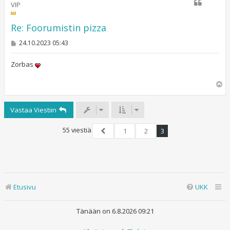
VIP
Re: Foorumistin pizza
V
24.10.2023 05:43
i
e
s
Zorbas
t
i
Y
l
ö
Vastaa Viestiin
s
55 viestiä
1
2
3
Edellinen
Etusivu
UKK
Tänään on 6.8.2026 09:21