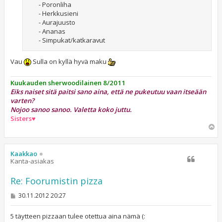
- Poronliha
- Herkkusieni
- Aurajuusto
- Ananas
- Simpukat/katkaravut
Vau
Sulla on kyllä hyvä maku
Kuukauden sherwoodilainen 8/2011
Eiks naiset sitä paitsi sano aina, että ne pukeutuu vaan itseään
varten?
Nojoo sanoo sanoo. Valetta koko juttu.
Sisters♥
Y
l
ö
s
Kaakkao
Kanta-asiakas
Re: Foorumistin pizza
V
30.11.2012 20:27
i
e
s
5 täytteen pizzaan tulee otettua aina nämä (: