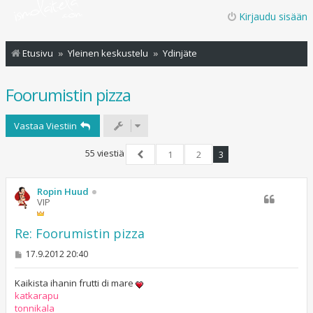
Kirjaudu sisään
Etusivu
Yleinen keskustelu
Ydinjäte
Foorumistin pizza
Vastaa Viestiin
55 viestiä
1
2
3
Edellinen
Ropin Huud
VIP
Re: Foorumistin pizza
V
17.9.2012 20:40
i
e
s
Kaikista ihanin frutti di mare
t
katkarapu
i
tonnikala