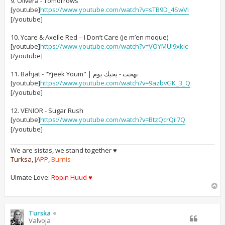
9. Olivera - Tomorrows
[youtube]
https://www.youtube.com/watch?v=sTB9D_4SwVI
[/youtube]
10. Ycare & Axelle Red – I Don’t Care (je m’en moque)
[youtube]
https://www.youtube.com/watch?v=VOYMUI9xkic
[/youtube]
11. Bahjat - "Yjeek Youm" | بهجت - يجيك يوم
[youtube]
https://www.youtube.com/watch?v=9azbvGK_3_Q
[/youtube]
12. VENIOR - Sugar Rush
[youtube]
https://www.youtube.com/watch?v=BtzQcrQiI7Q
[/youtube]
We are sistas, we stand together ♥
Turksa
,
JAPP
,
Burnis
Ulmate Love:
Ropin Huud ♥
Y
l
ö
s
Turska
Valvoja