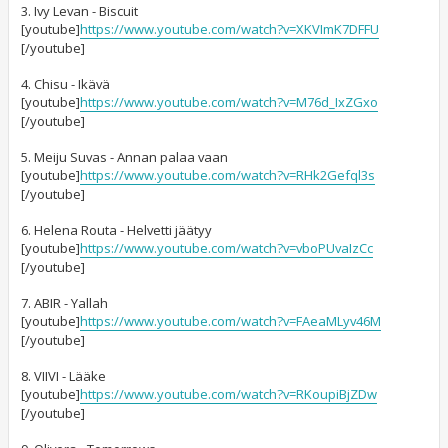
3. Ivy Levan - Biscuit
[youtube]
https://www.youtube.com/watch?v=XKVImK7DFFU
[/youtube]
4. Chisu - Ikävä
[youtube]
https://www.youtube.com/watch?v=M76d_IxZGxo
[/youtube]
5. Meiju Suvas - Annan palaa vaan
[youtube]
https://www.youtube.com/watch?v=RHk2Gefql3s
[/youtube]
6. Helena Routa - Helvetti jäätyy
[youtube]
https://www.youtube.com/watch?v=vboPUvaIzCc
[/youtube]
7. ABIR - Yallah
[youtube]
https://www.youtube.com/watch?v=FAeaMLyv46M
[/youtube]
8. VIIVI - Lääke
[youtube]
https://www.youtube.com/watch?v=RKoupiBjZDw
[/youtube]