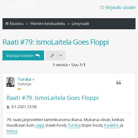
Kirjaudu sisään
Etusivu
Yleinen keskustelu
Levyraati
Raati #79: IsmoLaitela Goes Floppi
Vastaa Viestiin
3 viestiä • Sivu
1
/
1
Turska
Valvoja
Raati #79: IsmoLaitela Goes Floppi
V
9.1.2021 23:06
i
e
s
79. raati järjestettiin tammikuisena iltana. Mukana olivat, ketkäs
t
muutkaan kuin,
Japp
(raati-host),
Turska
(topic-host),
Kaakkis
ja
i
Antsa
.