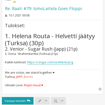
Re: Raati #79: IsmoLaitela Goes Floppi
V
10.1.2021 00:08
i
e
Tulokset:
s
t
i
1. Helena Routa - Helvetti jäätyy
(Turksa) (30p)
2. Venior - Sugar Rush (Japp) (21p)
3. Oona - Brahenkenttä (Turksa) (21p)
Kaikki tulokset:
https://i.imgur.com/vxvN4Uw.png
We are sistas, we stand together ♥
Turksa
,
JAPP
,
Burnis
Ulmate Love:
Ropin Huud ♥
Y
l
ö
Vastaa Viestiin
s