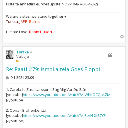
Pisteitä annettiin euroviisupistein (12-10-8-7-6-5-4-3-2)
We are sistas, we stand together ♥
Turksa
,
JAPP
,
Burnis
Ulmate Love:
Ropin Huud ♥
Y
l
ö
s
Turska
Valvoja
Re: Raati #79: IsmoLaitela Goes Floppi
V
9.1.2021 23:09
i
e
s
1. Carola ft. Zara Larsson - Säg Mig Var Du Står
t
[youtube]
https://www.youtube.com/watch?v=WhKOCQpkZiA
i
[/youtube]
2. Oona - Brahenkenttä
[youtube]
https://www.youtube.com/watch?v=3erH-XtS7YE
[/youtube]