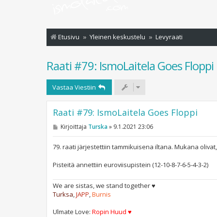
Etusivu
Yleinen keskustelu
Levyraati
Raati #79: IsmoLaitela Goes Floppi
Vastaa Viestiin
Raati #79: IsmoLaitela Goes Floppi
V
Kirjoittaja
Turska
»
9.1.2021 23:06
i
e
s
79. raati järjestettiin tammikuisena iltana. Mukana oliv
t
i
Pisteitä annettiin euroviisupistein (12-10-8-7-6-5-4-3-2)
We are sistas, we stand together ♥
Turksa
,
JAPP
,
Burnis
Ulmate Love:
Ropin Huud ♥