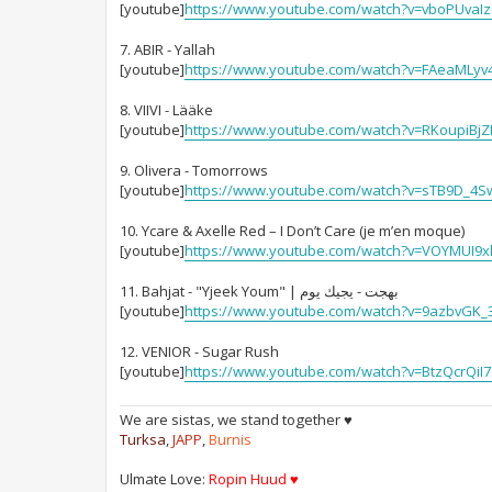
[youtube]
https://www.youtube.com/watch?v=vboPUvaIz
7. ABIR - Yallah
[youtube]
https://www.youtube.com/watch?v=FAeaMLyv
8. VIIVI - Lääke
[youtube]
https://www.youtube.com/watch?v=RKoupiBj
9. Olivera - Tomorrows
[youtube]
https://www.youtube.com/watch?v=sTB9D_4S
10. Ycare & Axelle Red – I Don’t Care (je m’en moque)
[youtube]
https://www.youtube.com/watch?v=VOYMUI9x
11. Bahjat - "Yjeek Youm" | بهجت - يجيك يوم
[youtube]
https://www.youtube.com/watch?v=9azbvGK_
12. VENIOR - Sugar Rush
[youtube]
https://www.youtube.com/watch?v=BtzQcrQiI
We are sistas, we stand together ♥
Turksa
,
JAPP
,
Burnis
Ulmate Love:
Ropin Huud ♥