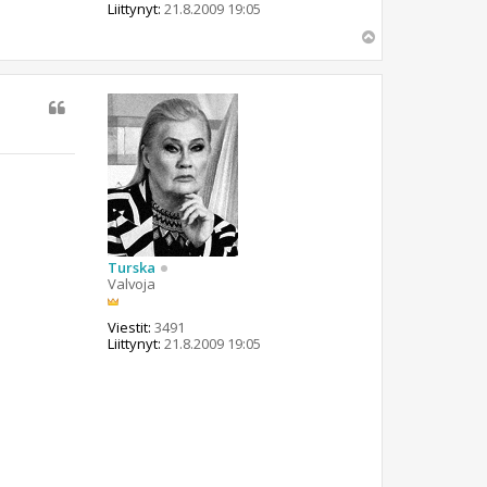
Liittynyt:
21.8.2009 19:05
Y
l
ö
s
Turska
Valvoja
Viestit:
3491
Liittynyt:
21.8.2009 19:05