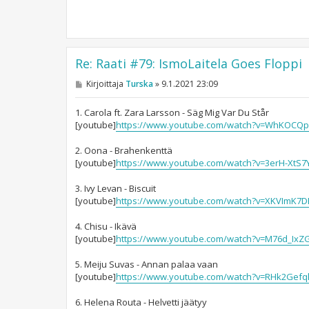
Re: Raati #79: IsmoLaitela Goes Floppi
V
Kirjoittaja
Turska
»
9.1.2021 23:09
i
e
s
1. Carola ft. Zara Larsson - Säg Mig Var Du Står
t
[youtube]
https://www.youtube.com/watch?v=WhKOCQp
i
2. Oona - Brahenkenttä
[youtube]
https://www.youtube.com/watch?v=3erH-XtS7
3. Ivy Levan - Biscuit
[youtube]
https://www.youtube.com/watch?v=XKVImK7D
4. Chisu - Ikävä
[youtube]
https://www.youtube.com/watch?v=M76d_IxZ
5. Meiju Suvas - Annan palaa vaan
[youtube]
https://www.youtube.com/watch?v=RHk2Gefq
6. Helena Routa - Helvetti jäätyy