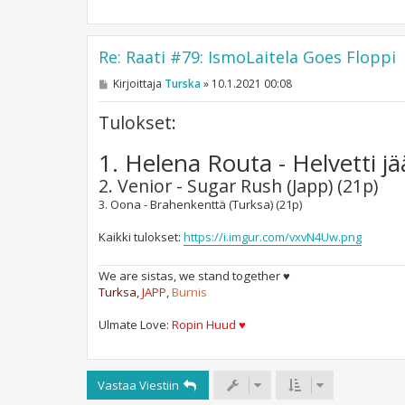
Re: Raati #79: IsmoLaitela Goes Floppi
V
Kirjoittaja
Turska
»
10.1.2021 00:08
i
e
Tulokset:
s
t
i
1. Helena Routa - Helvetti jä
2. Venior - Sugar Rush (Japp) (21p)
3. Oona - Brahenkenttä (Turksa) (21p)
Kaikki tulokset:
https://i.imgur.com/vxvN4Uw.png
We are sistas, we stand together ♥
Turksa
,
JAPP
,
Burnis
Ulmate Love:
Ropin Huud ♥
Vastaa Viestiin