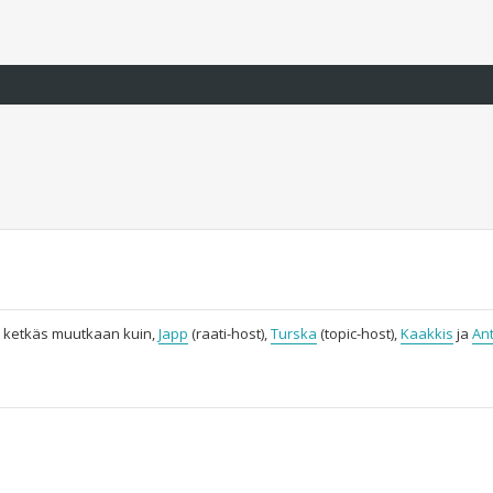
at, ketkäs muutkaan kuin,
Japp
(raati-host),
Turska
(topic-host),
Kaakkis
ja
An