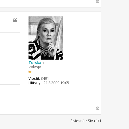
Y
l
ö
s
Turska
Valvoja
Viestit:
3491
Liittynyt:
21.8.2009 19:05
Y
l
ö
3 viestiä • Sivu
1
/
1
s